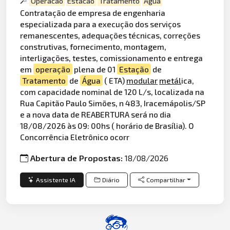
Operacao
Estacao
Tratamento
Agua
Contratação de empresa de engenharia
especializada para a execução dos serviços
remanescentes, adequações técnicas, correções
construtivas, fornecimento, montagem,
interligações, testes, comissionamento e entrega
em
operação
plena de 01
Estação
de
Tratamento
de
Água
( ETA)
modular
metál
ica,
com capacidade nominal de 120 L/s, localizada na
Rua Capitão Paulo Simões, n 483, Iracemápolis/SP
e a nova data de REABERTURA será no dia
18/08/2026 às 09: 00hs ( horário de Brasília). O
Concorrência Eletrônico ocorr
Abertura de Propostas:
18/08/2026
Assistente IA
Diário
Compartilhar