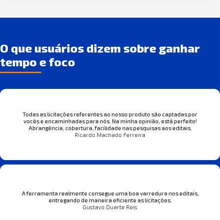
O que usuários dizem sobre ganhar
tempo e foco
Todas as licitações referentes ao nosso produto são captadas por
vocês e encaminhadas para nós. Na minha opinião, está perfeito!
Abrangência, cobertura, facilidade nas pesquisas aos editais.
Ricardo Machado Ferreira
A ferramenta realmente consegue uma boa varredura nos editais,
entregando de maneira eficiente as licitações.
Gustavo Duarte Reis