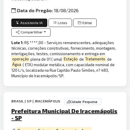
Data do Pregão:
18/08/2026
Assistente IA
Lotes
Edital
Compartilhar
Lote 1:
R$ ****,00 - Serviços remanescentes, adequações
técnicas, correções construtivas, fornecimento, montagem,
interligações, testes, comissionamento e entrega em
operação
plena de 01 ( uma)
Estação
de
Tratamento
de
Água
( ETA) modular metálica, com capacidade nominal de
120 L/s, localizada na Rua Capitão Paulo Simões, n? 483,
Município de Iracemápolis/SP.
BRASIL | SP | IRACEMÁPOLIS
Cidade Pequena
Prefeitura Municipal De Iracemápolis
- SP