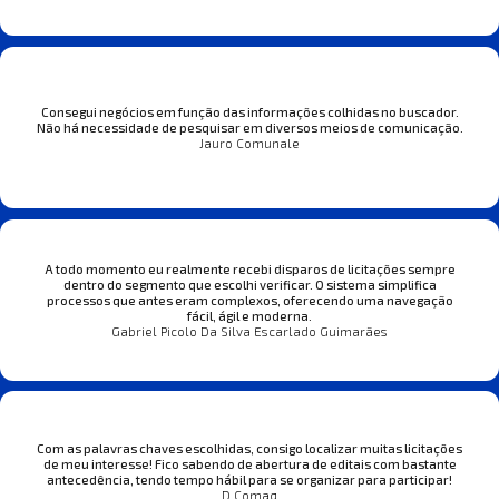
Consegui negócios em função das informações colhidas no buscador.
Não há necessidade de pesquisar em diversos meios de comunicação.
Jauro Comunale
A todo momento eu realmente recebi disparos de licitações sempre
dentro do segmento que escolhi verificar. O sistema simplifica
processos que antes eram complexos, oferecendo uma navegação
fácil, ágil e moderna.
Gabriel Picolo Da Silva Escarlado Guimarães
Com as palavras chaves escolhidas, consigo localizar muitas licitações
de meu interesse! Fico sabendo de abertura de editais com bastante
antecedência, tendo tempo hábil para se organizar para participar!
D Comaq