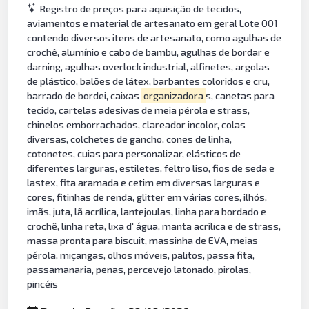
Registro de preços para aquisição de tecidos,
aviamentos e material de artesanato em geral Lote 001
contendo diversos itens de artesanato, como agulhas de
crochê, alumínio e cabo de bambu, agulhas de bordar e
darning, agulhas overlock industrial, alfinetes, argolas
de plástico, balões de látex, barbantes coloridos e cru,
barrado de bordei, caixas
organizadora
s, canetas para
tecido, cartelas adesivas de meia pérola e strass,
chinelos emborrachados, clareador incolor, colas
diversas, colchetes de gancho, cones de linha,
cotonetes, cuias para personalizar, elásticos de
diferentes larguras, estiletes, feltro liso, fios de seda e
lastex, fita aramada e cetim em diversas larguras e
cores, fitinhas de renda, glitter em várias cores, ilhós,
imãs, juta, lã acrílica, lantejoulas, linha para bordado e
crochê, linha reta, lixa d' água, manta acrílica e de strass,
massa pronta para biscuit, massinha de EVA, meias
pérola, miçangas, olhos móveis, palitos, passa fita,
passamanaria, penas, percevejo latonado, pirolas,
pincéis