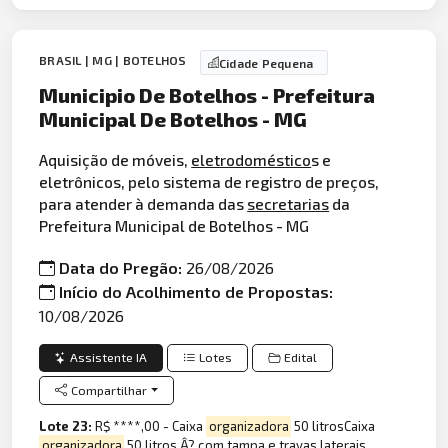
BRASIL | MG | BOTELHOS
Cidade Pequena
Municipio De Botelhos - Prefeitura
Municipal De Botelhos - MG
Aquisição de móveis,
eletrodoméstico
s e
eletrônicos, pelo sistema de registro de preços,
para atender à demanda das
secretarias
da
Prefeitura Municipal de Botelhos - MG
Data do Pregão:
26/08/2026
Início do Acolhimento de Propostas:
10/08/2026
Assistente IA
Lotes
Edital
Compartilhar
Lote 23:
R$ ****,00 - Caixa
organizadora
50 litrosCaixa
organizadora
50 litros Â? com tampa e travas laterais.