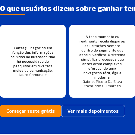
O que usuários dizem sobre ganhar te
A todo momento eu
realmente recebi disparos
de licitações sempre
Consegui negócios em
dentro do segmento que
função das informações
escolhi verificar. O sistema
colhidas no buscador. Não
simplifica processos que
há necessidade de
antes eram complexos,
pesquisar em diversos
oferecendo uma
meios de comunicação.
navegação fácil, ágil e
Jauro Comunale
moderna.
Gabriel Picolo Da Silva
Escarlado Guimarães
Começar teste grátis
Ver mais depoimentos