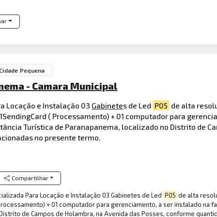
har
Cidade Pequena
nema - Camara Municipal
a Locação e Instalação 03
Gabinete
s de Led
P05
de alta reso
m + 01SendingCard ( Processamento) + 01 computador para gerenc
tância Turística de Paranapanema, localizado no Distrito de 
acionadas no presente termo.
Compartilhar
ializada Para Locação e Instalação 03 Gabinetes de Led
P05
de alta resol
 ( Processamento) + 01 computador para gerenciamento, a ser instalado na 
o Distrito de Campos de Holambra, na Avenida das Posses, conforme quant