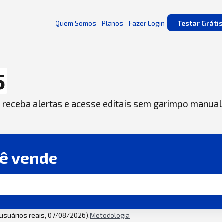
Quem Somos
Planos
Fazer Login
Testar Gráti
5
, receba alertas e acesse editais sem garimpo manual
cê vende
2 usuários reais, 07/08/2026).
Metodologia