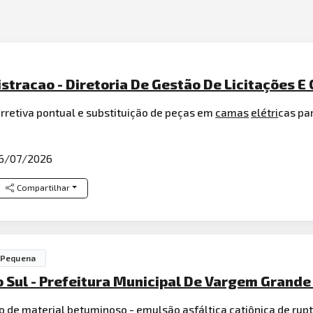
stracao - Diretoria De Gestão De Licitações E
rretiva pontual e substituição de peças em
camas
elétri
cas pa
6/07/2026
Compartilhar
 Pequena
Sul - Prefeitura Municipal De Vargem Grande
o de material
betuminoso
-
emulsão
asfáltica catiônica de ruptu