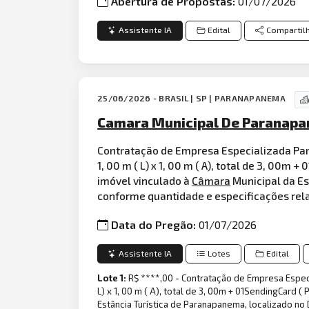
Abertura de Propostas:
01/07/2026
Assistente IA
Edital
Compartil
25/06/2026 - BRASIL | SP | PARANAPANEMA
Camara Municipal De Paranapa
Contratação de Empresa Especializada Par
1, 00 m ( L) x 1, 00 m ( A), total de 3, 00
imóvel vinculado à
Câmara
Municipal da Es
conforme quantidade e especificações rel
Data do Pregão:
01/07/2026
Assistente IA
Lotes
Edital
Lote 1:
R$ ****,00 - Contratação de Empresa Espec
L) x 1, 00 m ( A), total de 3, 00m + 01SendingCard
Estância Turística de Paranapanema, localizado n