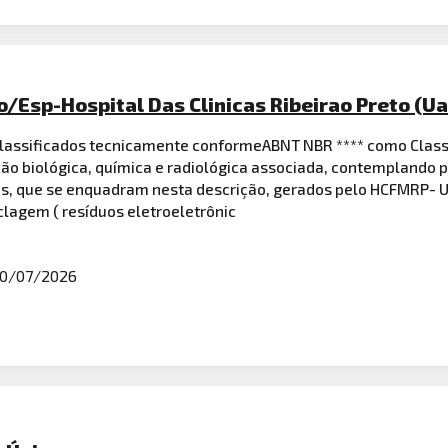
/Esp-Hospital Das Clinicas Ribeirao Preto (Ua
classificados tecnicamente conformeABNT NBR **** como Classe
ão biológica, química e radiológica associada, contemplando 
ros, que se enquadram nesta descrição, gerados pelo HCFMRP- US
clagem ( resíduos eletroeletrônic
0/07/2026