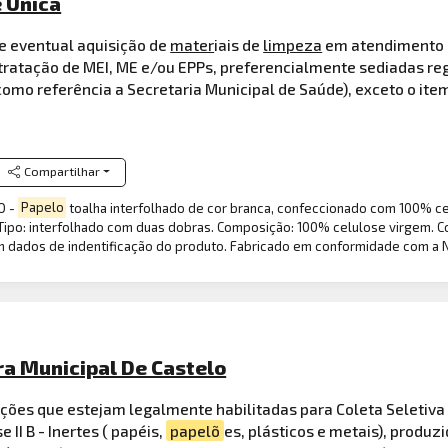
 Única
 e eventual aquisição de
mater
iais de
limpeza
em atendimento a
ntratação de MEI, ME e/ou EPPs, preferencialmente sediadas r
como referência a Secretaria Municipal de Saúde), exceto o ite
Compartilhar
O -
Papelo
toalha interfolhado de cor branca, confeccionado com 100% cel
Tipo: interfolhado com duas dobras. Composição: 100% celulose virgem. Co
 dados de indentificação do produto. Fabricado em conformidade com a N
ra Municipal De Castelo
ões que estejam legalmente habilitadas para Coleta Seletiva d
II B - Inertes ( papéis,
papelõ
es, plásticos e metais), produz