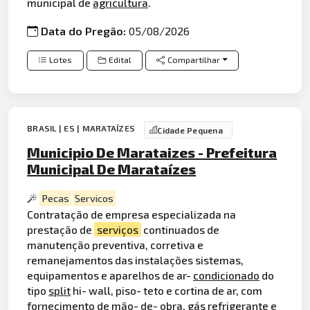
municipal de
agricultura
.
Data do Pregão:
05/08/2026
Lotes
Edital
Compartilhar
BRASIL | ES | MARATAÍZES
Cidade Pequena
Municipio De Marataizes - Prefeitura
Municipal De Marataízes
Pecas
Servicos
Contratação de empresa especializada na
prestação de
serviços
continuados de
manutenção preventiva, corretiva e
remanejamentos das instalações sistemas,
equipamentos e aparelhos de ar-
condicionado
do
tipo
split
hi- wall, piso- teto e cortina de ar, com
fornecimento de mão- de- obra, gás refrigerante e