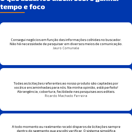
tempo e foco
Consegui negócios em função das informações colhidas no buscador.
Não há necessidade de pesquisar em diversos meios de comunicação.
Jauro Comunale
Todas as licitações referentes ao nosso produto são captadas por
vocês e encaminhadas para nós. Na minha opinião, está perfeito!
Abrangência, cobertura, facilidade nas pesquisas aos editais.
Ricardo Machado Ferreira
A todo momento eu realmente recebi disparos de licitações sempre
dentro do segmento que escolhi verificar. O sistema simplifica