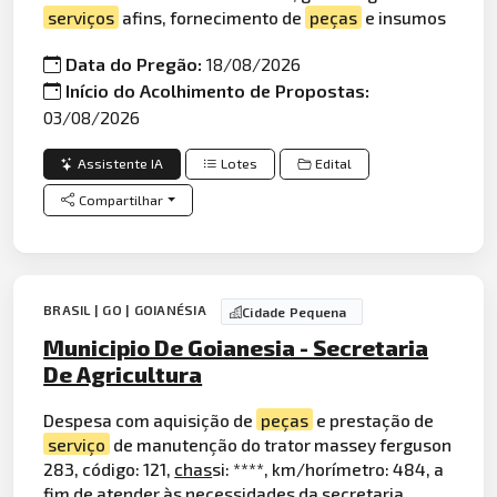
serviços
afins, fornecimento de
peças
e insumos
Data do Pregão:
18/08/2026
Início do Acolhimento de Propostas:
03/08/2026
Assistente IA
Lotes
Edital
Compartilhar
BRASIL | GO | GOIANÉSIA
Cidade Pequena
Municipio De Goianesia - Secretaria
De Agricultura
Despesa com aquisição de
peças
e prestação de
serviço
de manutenção do trator massey ferguson
283, código: 121,
chas
si: ****, km/horímetro: 484, a
fim de atender às necessidades da secretaria