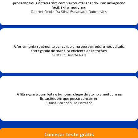
processos que antes eram complexos, oferecendo uma navegação
fácil, ágil e moderna.
Gabriel Picolo Da Silva Escarlado Guimarães
A ferramenta realmente consegue uma boa varredura nos editais,
entregando de maneira eficiente as licitações.
Gustavo Duarte Reis
A filtragem é bem feita e também chega direto no email com as
licitações em que posso concorrer.
Eliane Barbosa Da Fonseca
Começar teste grátis