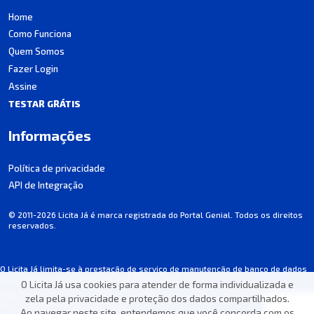
Home
Como Funciona
Quem Somos
Fazer Login
Assine
TESTAR GRÁTIS
Informações
Política de privacidade
API de Integração
© 2011-2026 Licita Já é marca registrada do Portal Genial. Todos os direitos
reservados.
O Licita Já limita-se à prestação de serviço de manutenção de banco de dados
de licitações, não participando dos processos.
O Licita Já usa cookies para atender de forma individualizada e
Algumas informações podem apresentar incorreções involuntárias. Consulte
zela pela privacidade e proteção dos dados compartilhados.
sempre o edital de cada licitação.
Ao navegar neste site, entendemos que você concorda com os