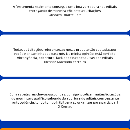
A ferramenta realmente consegue uma boa varredura nos editais,
entregando de maneira eficiente as licitações.
Gustavo Duarte Reis
Todas as licitações referentes ao nosso produto são captadas por
vocês e encaminhadas para nós. Na minha opinião, está perfeito!
Abrangência, cobertura, facilidade nas pesquisas aos editais.
Ricardo Machado Ferreira
Com as palavras chaves escolhidas, consigo localizar muitas licitações
de meu interesse! Fico sabendo de abertura de editais com bastante
antecedência, tendo tempo hábil para se organizar para participar!
D Comaq