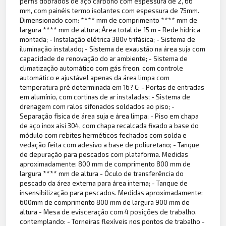
perfis dobrados de aço carbono com espessura de 2, 66
mm, com painéis termo isolantes com espessura de 75mm.
Dimensionado com: **** mm de comprimento **** mm de
largura **** mm de altura; Área total de 15 m - Rede hídrica
montada; - Instalação elétrica 380v trifásica; - Sistema de
iluminação instalado; - Sistema de exaustão na área suja com
capacidade de renovação do ar ambiente; - Sistema de
climatização automático com gás freon, com controle
automático e ajustável apenas da área limpa com
temperatura pré determinada em 16? C; - Portas de entradas
em alumínio, com cortinas de ar instaladas; - Sistema de
drenagem com ralos sifonados soldados ao piso; -
Separação física de área suja e área limpa; - Piso em chapa
de aço inox aisi 304, com chapa recalcada fixado a base do
módulo com rebites herméticos fechados com solda e
vedação feita com adesivo a base de poliuretano; - Tanque
de depuração para pescados com plataforma. Medidas
aproximadamente: 800 mm de comprimento 800 mm de
largura **** mm de altura - Óculo de transferência do
pescado da área externa para área interna; - Tanque de
insensibilização para pescados. Medidas aproximadamente:
600mm de comprimento 800 mm de largura 900 mm de
altura - Mesa de evisceração com 4 posições de trabalho,
contemplando: - Torneiras flexíveis nos pontos de trabalho -