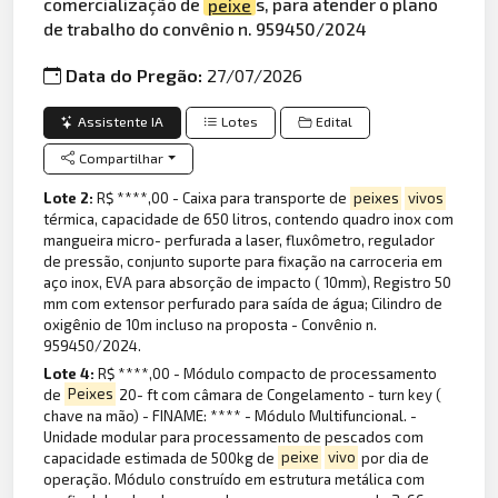
comercialização de
peixe
s, para atender o plano
de trabalho do convênio n. 959450/2024
Data do Pregão:
27/07/2026
Assistente IA
Lotes
Edital
Compartilhar
Lote 2:
R$ ****,00 - Caixa para transporte de
peixes
vivos
térmica, capacidade de 650 litros, contendo quadro inox com
mangueira micro- perfurada a laser, fluxômetro, regulador
de pressão, conjunto suporte para fixação na carroceria em
aço inox, EVA para absorção de impacto ( 10mm), Registro 50
mm com extensor perfurado para saída de água; Cilindro de
oxigênio de 10m incluso na proposta - Convênio n.
959450/2024.
Lote 4:
R$ ****,00 - Módulo compacto de processamento
de
Peixes
20- ft com câmara de Congelamento - turn key (
chave na mão) - FINAME: **** - Módulo Multifuncional. -
Unidade modular para processamento de pescados com
capacidade estimada de 500kg de
peixe
vivo
por dia de
operação. Módulo construído em estrutura metálica com