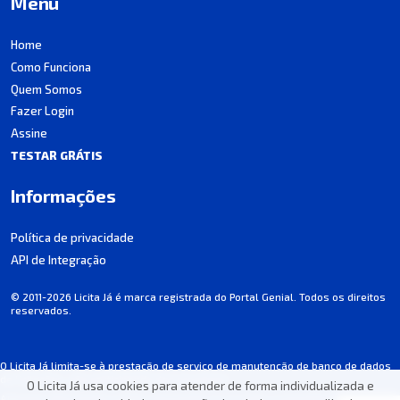
Menu
Home
Como Funciona
Quem Somos
Fazer Login
Assine
TESTAR GRÁTIS
Informações
Política de privacidade
API de Integração
© 2011-2026 Licita Já é marca registrada do Portal Genial. Todos os direitos
reservados.
O Licita Já limita-se à prestação de serviço de manutenção de banco de dados
de licitações, não participando dos processos.
O Licita Já usa cookies para atender de forma individualizada e
Algumas informações podem apresentar incorreções involuntárias. Consulte