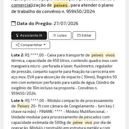
comercial
ização de
peixes
, para atender o plano
de trabalho do convênio n. 959450/2024
Data do Pregão:
27/07/2026
Assistente IA
Lotes
Edital
Compartilhar
Lote 2:
R$ ****,00 - Caixa para transporte de
peixes
vivos
térmica, capacidade de 650 litros, contendo quadro inox com
mangueira micro- perfurada a laser, fluxômetro, regulador
de pressão, conjunto suporte para fixação na carroceria em
aço inox, EVA para absorção de impacto ( 10mm), Registro 50
mm com extensor perfurado para saída de água; Cilindro de
oxigênio de 10m incluso na proposta - Convênio n.
959450/2024.
Lote 4:
R$ ****,00 - Módulo compacto de processamento
de
Peixes
20- ft com câmara de Congelamento - turn key (
chave na mão) - FINAME: **** - Módulo Multifuncional. -
Unidade modular para processamento de pescados com
capacidade estimada de 500kg de
peixe
vivo
por dia de
operação. Módulo construído em estrutura metálica com