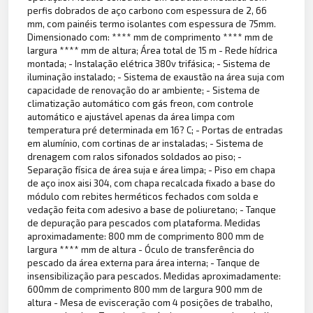
perfis dobrados de aço carbono com espessura de 2, 66
mm, com painéis termo isolantes com espessura de 75mm.
Dimensionado com: **** mm de comprimento **** mm de
largura **** mm de altura; Área total de 15 m - Rede hídrica
montada; - Instalação elétrica 380v trifásica; - Sistema de
iluminação instalado; - Sistema de exaustão na área suja com
capacidade de renovação do ar ambiente; - Sistema de
climatização automático com gás freon, com controle
automático e ajustável apenas da área limpa com
temperatura pré determinada em 16? C; - Portas de entradas
em alumínio, com cortinas de ar instaladas; - Sistema de
drenagem com ralos sifonados soldados ao piso; -
Separação física de área suja e área limpa; - Piso em chapa
de aço inox aisi 304, com chapa recalcada fixado a base do
módulo com rebites herméticos fechados com solda e
vedação feita com adesivo a base de poliuretano; - Tanque
de depuração para pescados com plataforma. Medidas
aproximadamente: 800 mm de comprimento 800 mm de
largura **** mm de altura - Óculo de transferência do
pescado da área externa para área interna; - Tanque de
insensibilização para pescados. Medidas aproximadamente:
600mm de comprimento 800 mm de largura 900 mm de
altura - Mesa de evisceração com 4 posições de trabalho,