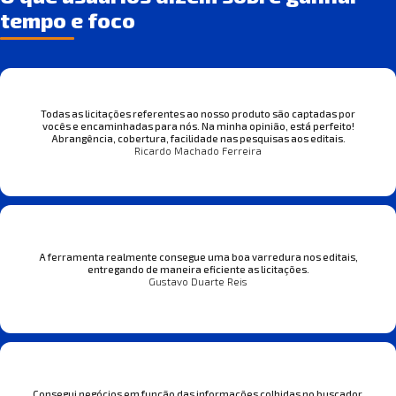
tempo e foco
Todas as licitações referentes ao nosso produto são captadas por
vocês e encaminhadas para nós. Na minha opinião, está perfeito!
Abrangência, cobertura, facilidade nas pesquisas aos editais.
Ricardo Machado Ferreira
A ferramenta realmente consegue uma boa varredura nos editais,
entregando de maneira eficiente as licitações.
Gustavo Duarte Reis
Consegui negócios em função das informações colhidas no buscador.