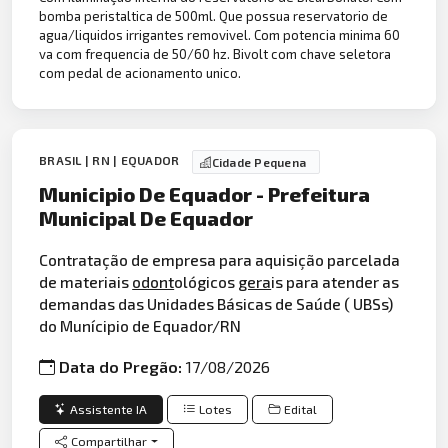
bomba peristaltica de 500ml. Que possua reservatorio de
agua/liquidos irrigantes removivel. Com potencia minima 60
va com frequencia de 50/60 hz. Bivolt com chave seletora
com pedal de acionamento unico.
BRASIL | RN | EQUADOR
Cidade Pequena
Municipio De Equador - Prefeitura
Municipal De Equador
Contratação de empresa para aquisição parcelada
de materiais
odont
ológicos
gera
is para atender as
demandas das Unidades Básicas de Saúde ( UBSs)
do Munícipio de Equador/RN
Data do Pregão:
17/08/2026
Assistente IA
Lotes
Edital
Compartilhar