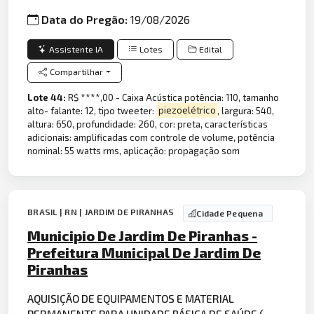
Data do Pregão:
19/08/2026
Assistente IA
Lotes
Edital
Compartilhar
Lote 44:
R$ ****,00 - Caixa Acústica potência: 110, tamanho
alto- falante: 12, tipo tweeter:
piezoelétrico
, largura: 540,
altura: 650, profundidade: 260, cor: preta, características
adicionais: amplificadas com controle de volume, potência
nominal: 55 watts rms, aplicação: propagação som
BRASIL | RN | JARDIM DE PIRANHAS
Cidade Pequena
Municipio De Jardim De Piranhas -
Prefeitura Municipal De Jardim De
Piranhas
AQUISIÇÃO DE EQUIPAMENTOS E MATERIAL
PERMANENTE PARA UNIDADE BÁSICA DE SAÚDE (