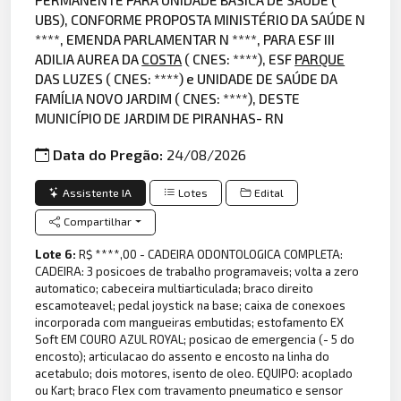
UBS), CONFORME PROPOSTA MINISTÉRIO DA SAÚDE N
****, EMENDA PARLAMENTAR N ****, PARA ESF III
ADILIA AUREA DA
COSTA
( CNES: ****), ESF
PARQUE
DAS LUZES ( CNES: ****) e UNIDADE DE SAÚDE DA
FAMÍLIA NOVO JARDIM ( CNES: ****), DESTE
MUNICÍPIO DE JARDIM DE PIRANHAS- RN
Data do Pregão:
24/08/2026
Assistente IA
Lotes
Edital
Compartilhar
Lote 6:
R$ ****,00 - CADEIRA ODONTOLOGICA COMPLETA:
CADEIRA: 3 posicoes de trabalho programaveis; volta a zero
automatico; cabeceira multiarticulada; braco direito
escamoteavel; pedal joystick na base; caixa de conexoes
incorporada com mangueiras embutidas; estofamento EX
Soft EM COURO AZUL ROYAL; posicao de emergencia (- 5 do
encosto); articulacao do assento e encosto na linha do
acetabulo; dois motores, isento de oleo. EQUIPO: acoplado
ou Kart; braco Flex com travamento pneumatico e sensor