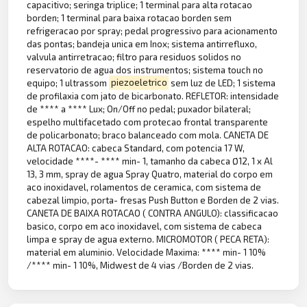
capacitivo; seringa triplice; 1 terminal para alta rotacao
borden; 1 terminal para baixa rotacao borden sem
refrigeracao por spray; pedal progressivo para acionamento
das pontas; bandeja unica em Inox; sistema antirrefluxo,
valvula antirretracao; filtro para residuos solidos no
reservatorio de agua dos instrumentos; sistema touch no
equipo; 1 ultrassom
piezoeletrico
sem luz de LED; 1 sistema
de profilaxia com jato de bicarbonato. REFLETOR: intensidade
de **** a **** Lux; On/Off no pedal; puxador bilateral;
espelho multifacetado com protecao frontal transparente
de policarbonato; braco balanceado com mola. CANETA DE
ALTA ROTACAO: cabeca Standard, com potencia 17 W,
velocidade ****- **** min- 1, tamanho da cabeca Ø12, 1 x Al
13, 3 mm, spray de agua Spray Quatro, material do corpo em
aco inoxidavel, rolamentos de ceramica, com sistema de
cabezal limpio, porta- fresas Push Button e Borden de 2 vias.
CANETA DE BAIXA ROTACAO ( CONTRA ANGULO): classificacao
basico, corpo em aco inoxidavel, com sistema de cabeca
limpa e spray de agua externo. MICROMOTOR ( PECA RETA):
material em aluminio. Velocidade Maxima: **** min- 1 10%
/**** min- 1 10%, Midwest de 4 vias /Borden de 2 vias.