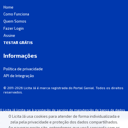
Home
Como Funciona
Quem Somos
Fazer Login
Assine
TESTAR GRÁTIS
Informações
Política de privacidade
API de Integração
© 2011-2026 Licita Já é marca registrada do Portal Genial. Todos os direitos
reservados.
O Licita Já limita-se à prestação de serviço de manutenção de banco de dados
de licitações, não participando dos processos.
O Licita Já usa cookies para atender de forma individualizada e
Algumas informações podem apresentar incorreções involuntárias. Consulte
zela pela privacidade e proteção dos dados compartilhados.
sempre o edital de cada licitação.
Ao navegar neste site, entendemos que você concorda com os