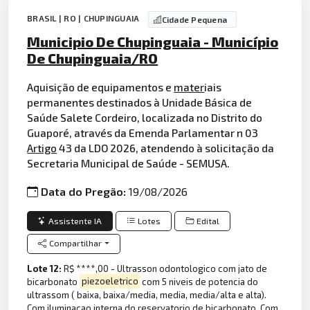
BRASIL | RO | CHUPINGUAIA
Cidade Pequena
Municipio De Chupinguaia - Município
De Chupinguaia/RO
Aquisição de equipamentos e
mater
iais
permanentes destinados à Unidade Básica de
Saúde Salete Cordeiro, localizada no Distrito do
Guaporé, através da Emenda Parlamentar n 03
Artigo
43 da LDO 2026, atendendo à solicitação da
Secretaria Municipal de Saúde - SEMUSA.
Data do Pregão:
19/08/2026
Assistente IA
Lotes
Edital
Compartilhar
Lote 12:
R$ ****,00 - Ultrasson odontologico com jato de
bicarbonato
piezoeletrico
com 5 niveis de potencia do
ultrassom ( baixa, baixa/media, media, media/alta e alta).
Com iluminaçao interna do reservatorio de bicarbonato. Com