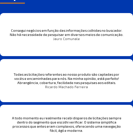
Consegui negócios em função das informações colhidas no buscador.
Não há necessidade de pesquisar em diversos meios de comunicação.
Jauro Comunale
Todas as licitações referentes ao nosso produto são captadas por
vocês e encaminhadas para nós. Na minha opinião, está perfeito!
Abrangência, cobertura, facilidade nas pesquisas aos editais.
Ricardo Machado Ferreira
A todo momento eu realmente recebi disparos de licitações sempre
dentro do segmento que escolhi verificar. O sistema simplifica
processos que antes eram complexos, oferecendo uma navegação
fácil, ágil e moderna.