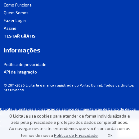
Como Funciona
Quem Somos
Fazer Login
Assine
TESTAR GRÁTIS
Informações
Política de privacidade
API de Integração
© 2011-2026 Licita Já é marca registrada do Portal Genial. Todos os direitos
reservados.
O Licita Já limita-se à prestação de serviço de manutenção de banco de dados
de licitações, não participando dos processos.
O Licita Já usa cookies para atender de forma individualizada e
Algumas informações podem apresentar incorreções involuntárias. Consulte
zela pela privacidade e proteção dos dados compartilhados.
sempre o edital de cada licitação.
Ao navegar neste site, entendemos que você concorda com os
termos de nossa
Política de Privacidade
.
OK