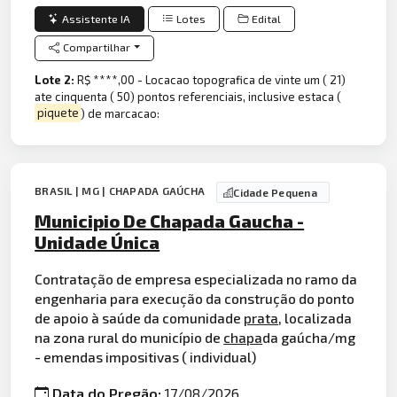
Assistente IA
Lotes
Edital
Compartilhar
Lote 2:
R$ ****,00 - Locacao topografica de vinte um ( 21)
ate cinquenta ( 50) pontos referenciais, inclusive estaca (
piquete
) de marcacao:
BRASIL | MG | CHAPADA GAÚCHA
Cidade Pequena
Municipio De Chapada Gaucha -
Unidade Única
Contratação de empresa especializada no ramo da
engenharia para execução da construção do ponto
de apoio à saúde da comunidade
prata
, localizada
na zona rural do município de
chapa
da gaúcha/mg
- emendas impositivas ( individual)
Data do Pregão:
17/08/2026