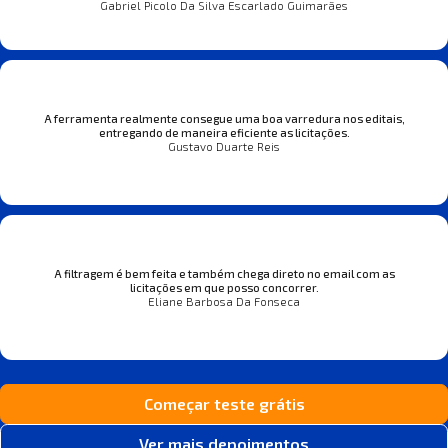
Gabriel Picolo Da Silva Escarlado Guimarães
A ferramenta realmente consegue uma boa varredura nos editais,
entregando de maneira eficiente as licitações.
Gustavo Duarte Reis
A filtragem é bem feita e também chega direto no email com as
licitações em que posso concorrer.
Eliane Barbosa Da Fonseca
Começar teste grátis
Ver mais depoimentos