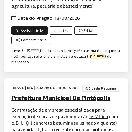
agricultura, pecuária e
abastecimento
)
Data do Pregão:
18/08/2026
Assistente IA
Lotes
Edital
Compartilhar
Lote 2:
R$ ****,00 - Locacao topografica acima de cinquenta
( 50) pontos referenciais, inclusive estaca (
piquete
) de
marcacao
BRASIL | MG | ABADIA DOS DOURADOS
Cidade Pequena
Prefeitura Municipal De Pintópolis
Contratação de empresa especializada para
execução de obras de pavimentação
asfáltica
com
c. B. U. Q. (
concreto
betuminoso usinado a quente)
na avenida, jk, bairro vicente cardoso, pintópolis