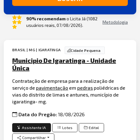
90% recomendam
o Licita Já (1082
Metodologia
usuários reais, 07/08/2026).
BRASIL | MG | IGARATINGA
Cidade Pequena
Municipio De Igaratinga - Unidade
Única
Contratação de empresa para a realização de
serviço de
pavimentação
em
pedras
poliédricas de
vias do distrito de limas e antunes, município de
igaratinga- mg.
Data do Pregão:
18/08/2026
Assistente IA
Lotes
Edital
Compartilhar