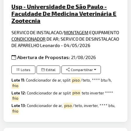
Usp - Universidade De São Paulo -
Faculdade De Medicina Veterinária E
Zootecnia
SERVICO DE INSTALACAO/
MONTAGEM
EQUIPAMENTO
CONDICIONADOR
DE AR; SERVICO DE DESINSTALACAO
DE APARELHO Leonardo - 04/05/2026
Abertura de Propostas:
21/08/2026
Lotes
Edital
Compartilhar
Lote 11:
Condicionador de ar, split
piso
/teto, **** btu/h,
frio
Lote 12:
Condicionador de ar split
piso
teto inverter ****
frio
Lote 13:
Condicionador de ar,
piso
/teto, inverter, **** btu,
frio