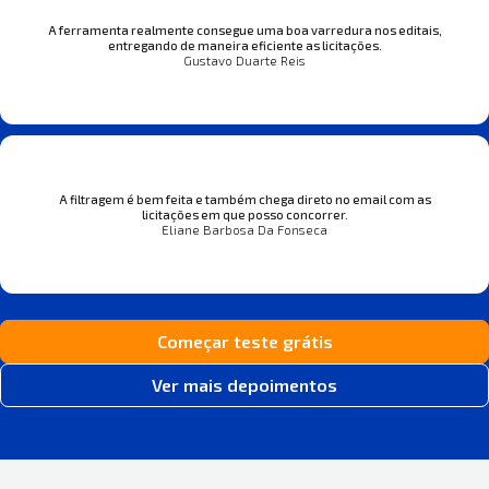
A ferramenta realmente consegue uma boa varredura nos editais,
entregando de maneira eficiente as licitações.
Gustavo Duarte Reis
A filtragem é bem feita e também chega direto no email com as
licitações em que posso concorrer.
Eliane Barbosa Da Fonseca
Começar teste grátis
Ver mais depoimentos