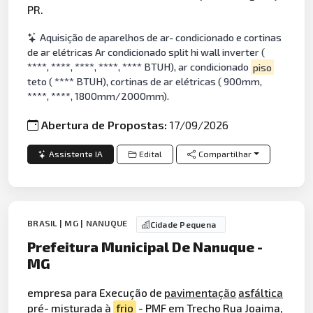
PR.
Aquisição de aparelhos de ar- condicionado e cortinas
de ar elétricas Ar condicionado split hi wall inverter (
****, ****, ****, ****, **** BTUH), ar condicionado
piso
teto ( **** BTUH), cortinas de ar elétricas ( 900mm,
****, ****, 1800mm/2000mm).
Abertura de Propostas:
17/09/2026
Assistente IA
Edital
Compartilhar
BRASIL | MG | NANUQUE
Cidade Pequena
Prefeitura Municipal De Nanuque -
MG
empresa para Execução de
pavimentação
asfáltica
pré- misturada à
frio
- PMF em Trecho Rua Joaima,