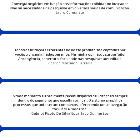
Consegui negócios em função das informações colhidas no buscador.
Não há necessidade de pesquisar em diversos meios de comunicação.
Jauro Comunale
Todas as licitações referentes ao nosso produto são captadas por
vocês e encaminhadas para nós. Na minha opinião, está perfeito!
Abrangência, cobertura, facilidade nas pesquisas aos editais.
Ricardo Machado Ferreira
A todo momento eu realmente recebi disparos de licitações sempre
dentro do segmento que escolhi verificar. O sistema simplifica
processos que antes eram complexos, oferecendo uma navegação
fácil, ágil e moderna.
Gabriel Picolo Da Silva Escarlado Guimarães