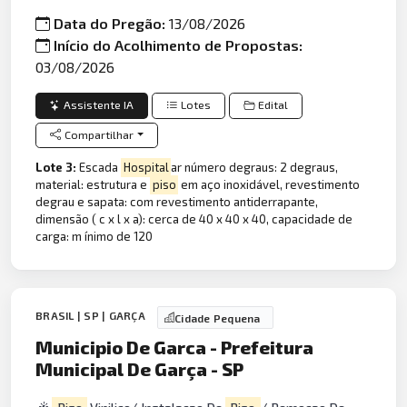
Data do Pregão:
13/08/2026
Início do Acolhimento de Propostas:
03/08/2026
Assistente IA
Lotes
Edital
Compartilhar
Lote 3:
Escada
Hospital
ar número degraus: 2 degraus,
material: estrutura e
piso
em aço inoxidável, revestimento
degrau e sapata: com revestimento antiderrapante,
dimensão ( c x l x a): cerca de 40 x 40 x 40, capacidade de
carga: m ínimo de 120
BRASIL | SP | GARÇA
Cidade Pequena
Municipio De Garca - Prefeitura
Municipal De Garça - SP