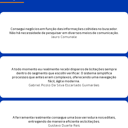
Consegui negócios em função das informações colhidas no buscador.
Não há necessidade de pesquisar em diversos meios de comunicação.
Jauro Comunale
A todo momento eu realmente recebi disparos de licitações sempre
dentro do segmento que escolhi verificar. O sistema simplifica
processos que antes eram complexos, oferecendo uma navegação
fácil, ágil e moderna.
Gabriel Picolo Da Silva Escarlado Guimarães
A ferramenta realmente consegue uma boa varredura nos editais,
entregando de maneira eficiente as licitações.
Gustavo Duarte Reis