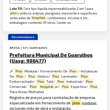
Lote 59:
Cera tipo líquida impermeabilizante 2 em 1 para
piso
s vinilicos ardpsia, plurigoma, marmorite e superficies
sintecadas de
hospitais
, condominios, escolas e etc,
embalagem contendo 05 litros. Conter ex
Recomendamos
BRASIL | SP | GUARULHOS
Prefeitura Municipal De Guarulhos
(Uasg: 986477)
Piso
Modular/ Fornecimento De
Piso
/ Instalacao
De
Piso
/
Piso
Vinilico/
Piso
Laminado/
Piso
Emborrachado/
Piso
Tatil/
Piso
Industrial/
Piso
Comercial/
Piso
Hospital
ar/
Piso
Esportivo/
Piso
Para Areas Molhadas
Registro de preços para contratação de empresa
especializada em fornecimento de
piso
modular
,
incluindo mão de obra e instalação.