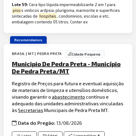
Lote 59:
Cera tipo líquida impermeabilizante 2 em 1 para
piso
s vinilicos ardpsia, plurigoma, marmorite e superficies
sintecadas de
hospitais
, condominios, escolas e etc,
embalagem contendo 05 litros. Conter ex
Recomendamos
BRASIL | MT | PEDRA PRETA
Cidade Pequena
Municipio De Pedra Preta - Município
De Pedra Preta/MT
Registro de Preços para futura e eventual aquisição
de materiais de limpeza e utensílios domésticos,
visando garantir o
abastecimento
contínuo e
adequado das unidades administrativas vinculadas
às
Secretarias
Municipais de Pedra Preta MT.
Data do Pregão:
13/08/2026
Lotes
Edital
Compartilhar