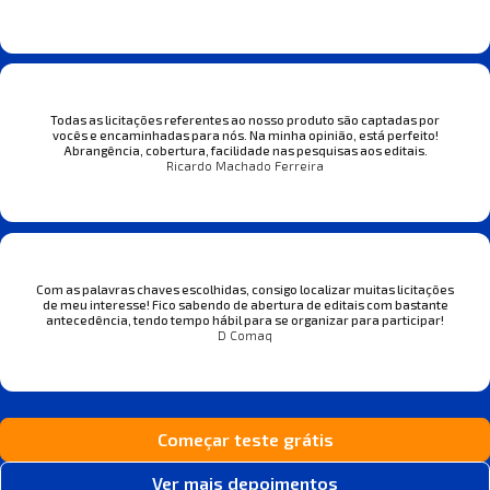
Todas as licitações referentes ao nosso produto são captadas por
vocês e encaminhadas para nós. Na minha opinião, está perfeito!
Abrangência, cobertura, facilidade nas pesquisas aos editais.
Ricardo Machado Ferreira
Com as palavras chaves escolhidas, consigo localizar muitas licitações
de meu interesse! Fico sabendo de abertura de editais com bastante
antecedência, tendo tempo hábil para se organizar para participar!
D Comaq
Começar teste grátis
Ver mais depoimentos