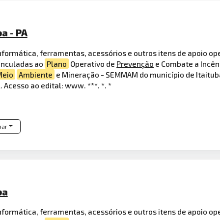
a - PA
formática, ferramentas, acessórios e outros itens de apoio op
vinculadas ao
Plano
Operativo de
Prevenção
e Combate a Incênd
Meio
Ambiente
e Mineração - SEMMAM do município de Itaituba
 Acesso ao edital: www. ***. *. *
har
ba
formática, ferramentas, acessórios e outros itens de apoio op