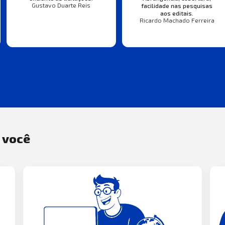
Gustavo Duarte Reis
facilidade nas pesquisas
aos editais.
Ricardo Machado Ferreira
a você