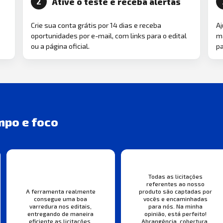
Ative o teste e receba alertas
2
Crie sua conta grátis por 14 dias e receba
Aj
oportunidades por e-mail, com links para o edital
ma
ou a página oficial.
pa
mpo e foco
Todas as licitações
referentes ao nosso
A ferramenta realmente
produto são captadas por
consegue uma boa
vocês e encaminhadas
varredura nos editais,
para nós. Na minha
entregando de maneira
opinião, está perfeito!
eficiente as licitações.
Abrangência, cobertura,