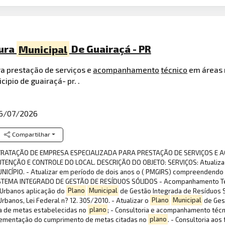
tura
Municipal
De Guairaçá - PR
a prestação de serviços e
acompanhamento
técnico
em áreas r
ipio de guairaçá- pr. .
6/07/2026
Compartilhar
ONTRATAÇÃO DE EMPRESA ESPECIALIZADA PARA PRESTAÇÃO DE SERVIÇOS 
ENÇÃO E CONTROLE DO LOCAL. DESCRIÇÃO DO OBJETO: SERVIÇOS: Atualiza
PIO. - Atualizar em período de dois anos o ( PMGIRS) compreendendo s
SISTEMA INTEGRADO DE GESTÃO DE RESÍDUOS SÓLIDOS - Acompanhamento Té
 Urbanos aplicação do
Plano
Municipal
de Gestão Integrada de Resíduos 
Urbanos, Lei Federal n? 12. 305/2010. - Atualizar o
Plano
Municipal
de Ges
 de metas estabelecidas no
plano
; - Consultoria e acompanhamento técn
mplementação do cumprimento de metas citadas no
plano
. - Consultoria ao