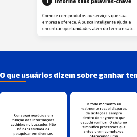
Informe suas palavras-chave
1
Comece com produtos ou serviços que sua
empresa oferece. A busca inteligente ajuda a
encontrar oportunidades além do termo exato.
O que usuários dizem sobre ganhar te
A todo momento eu
realmente recebi disparos
de licitações sempre
Consegui negócios em
dentro do segmento que
função das informações
escolhi verificar. O sistema
colhidas no buscador. Não
simplifica processos que
há necessidade de
antes eram complexos,
pesquisar em diversos
oferecendo uma