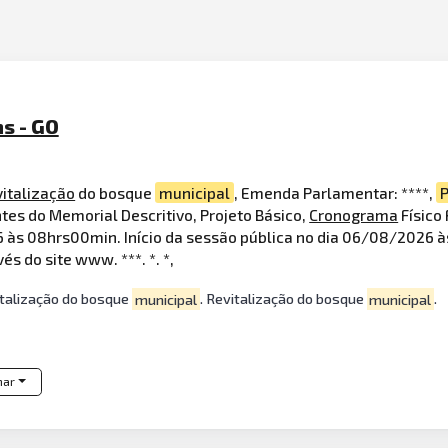
s - GO
vitalização
do bosque
municipal
, Emenda Parlamentar: ****,
es do Memorial Descritivo, Projeto Básico,
Cronograma
Físico
s 08hrs00min. Início da sessão pública no dia 06/08/2026 às 
s do site www. ***. *. *,
italização do bosque
municipal
. Revitalização do bosque
municipal
.
har