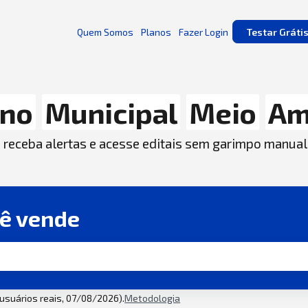
Quem Somos
Planos
Fazer Login
Testar Gráti
ano
Municipal
Meio
Am
, receba alertas e acesse editais sem garimpo manual
cê vende
2 usuários reais, 07/08/2026).
Metodologia