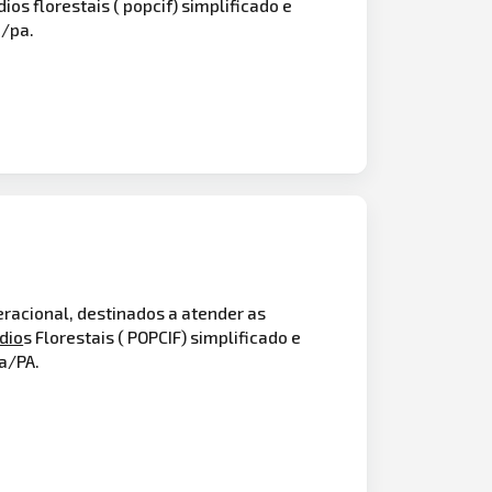
ios florestais ( popcif) simplificado e
/pa.
peracional, destinados a atender as
dio
s Florestais ( POPCIF) simplificado e
a/PA.