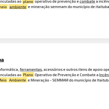
vinculadas ao
plano
operativo de prevenção e
combate
a incênd
meio
ambiente
e mineração semmam do município de itaituba
ba
nformática,
ferramentas
, acessórios e outros itens de apoio o
vinculadas ao
Plano
Operativo de Prevenção e Combate a
Incên
Meio
Ambiente
e Mineração - SEMMAM do município de Itaitub