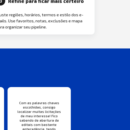
Refine para ficar mais certeiro
3
uste regiões, horários, termos e estilo dos e-
ils. Use favoritos, notas, exclusões e mapa
ra organizar seu pipeline.
Com as palavras chaves
escolhidas, consigo
localizar muitas licitações
de meu interesse! Fico
sabendo de abertura de
editais com bastante
antecedência, tendo