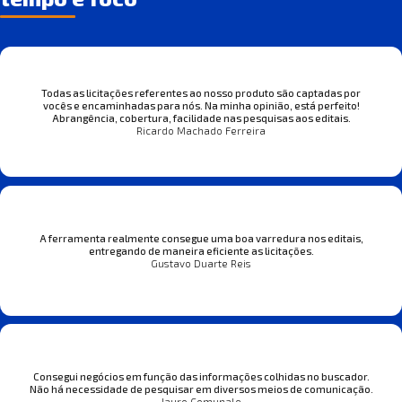
Todas as licitações referentes ao nosso produto são captadas por
vocês e encaminhadas para nós. Na minha opinião, está perfeito!
Abrangência, cobertura, facilidade nas pesquisas aos editais.
Ricardo Machado Ferreira
A ferramenta realmente consegue uma boa varredura nos editais,
entregando de maneira eficiente as licitações.
Gustavo Duarte Reis
Consegui negócios em função das informações colhidas no buscador.
Não há necessidade de pesquisar em diversos meios de comunicação.
Jauro Comunale