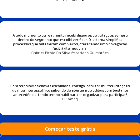
A todo momento eu realmente recebi disparos de licitações sempre
dentro do segmento que escolhi verificar. O sistema simplifica
processos que antes eram complexos, oferecendo uma navegação
fácil, ágil e moderna.
Gabriel Picolo Da Silva Escarlado Guimarães
Com as palavras chaves escolhidas, consigo localizar muitas licitações
de meu interesse! Fico sabendo de abertura de editais com bastante
antecedência, tendo tempo hábil para se organizar para participar!
D Comaq
Começar teste grátis