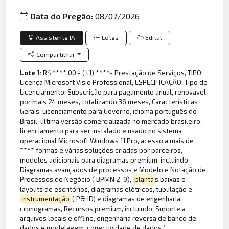
Data do Pregão:
08/07/2026
Assistente IA
Lotes
Edital
Compartilhar
Lote 1:
R$ ****,00 - ( L1) ****- Prestação de Serviços, TIPO:
Licença Microsoft Visio Professional, ESPECIFICAÇÃO: Tipo do
Licenciamento: Subscrição para pagamento anual, renovável
por mais 24 meses, totalizando 36 meses, Características
Gerais: Licenciamento para Governo, idioma português do
Brasil, última versão comercializada no mercado brasileiro,
licenciamento para ser instalado e usado no sistema
operacional Microsoft Windows 11 Pro, acesso a mais de
**** formas e várias soluções criadas por parceiros,
modelos adicionais para diagramas premium, incluindo:
Diagramas avançados de processos e Modelo e Notação de
Processos de Negócio ( BPMN 2. 0),
planta
s baixas e
layouts de escritórios, diagramas elétricos, tubulação e
instrumentação
( P& ID) e diagramas de engenharia,
cronogramas, Recursos premium, incluindo: Suporte a
arquivos locais e offline, engenharia reversa de banco de
dados e modelagem, conectividade de dados (