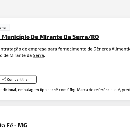
ena
- Município De Mirante Da Serra/RO
 contratação de empresa para fornecimento de Gêneros Aliment
o de Mirante da
Serra
.
Compartilhar
radicional, embalagem tipo sachê com 01kg. Marca de referência: olé, pred
Da Fé - MG