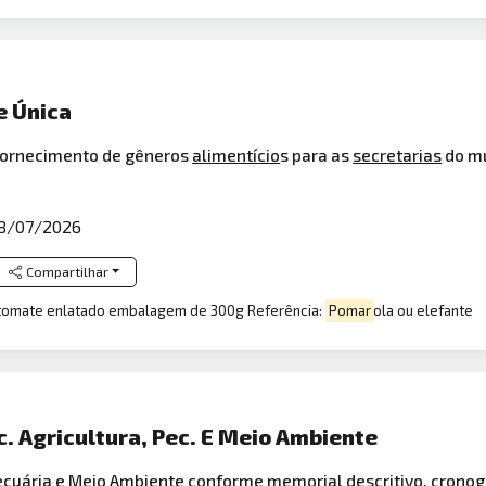
e Única
 fornecimento de gêneros
alimentício
s para as
secretarias
do mu
8/07/2026
Compartilhar
 tomate enlatado embalagem de 300g Referência:
Pomar
ola ou elefante
c. Agricultura, Pec. E Meio Ambiente
ecuária
e Meio
Ambiente
conforme memorial descritivo, cronogr