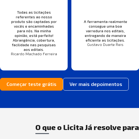
Todas as licitações
referentes ao nosso
produto são captadas por
A ferramenta realmente
vocês e encaminhadas
consegue uma boa
para nós. Na minha
varredura nos editais,
opinião, está perfeito!
entregando de maneira
Abrangência, cobertura,
eficiente as licitações.
Gustavo Duarte Reis
facilidade nas pesquisas
aos editais.
Ricardo Machado Ferreira
Começar teste grátis
Ver mais depoimentos
O que o Licita Já resolve par