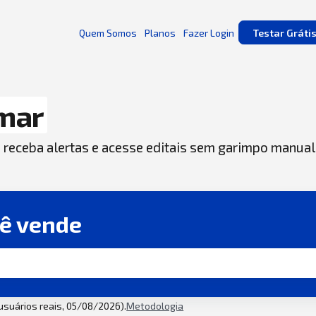
Quem Somos
Planos
Fazer Login
Testar Gráti
mar
, receba alertas e acesse editais sem garimpo manual
cê vende
 usuários reais, 05/08/2026).
Metodologia