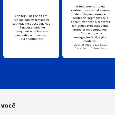
A todo momento eu
realmente recebi disparos
de licitações sempre
Consegui negócios em
dentro do segmento que
função das informações
escolhi verificar. O sistema
colhidas no buscador. Não
simplifica processos que
há necessidade de
antes eram complexos,
pesquisar em diversos
oferecendo uma
meios de comunicação.
navegação fácil, ágil e
Jauro Comunale
moderna.
Gabriel Picolo Da Silva
Escarlado Guimarães
a você