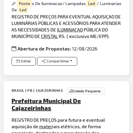
Poste
s De Iluminacao/ Lampadas
Led
/ Luminarias
De
Led
REGISTRO DE PREÇOS PARA EVENTUAL AQUISIÇAO DE
LUMINÁRIAS PÚBLICAS E ACESSÓRIOS PARA ATENDER
AS NECESSIDADES DE
ILUMINAÇAO
PÚBLICA DO
MUNICÍPIO DE
CRISTAL
RS. ( exclusivo ME/EPP).
Abertura de Propostas:
12/08/2026
Edital
Compartilhar
BRASIL | PB | CAJAZEIRINHAS
Cidade Pequena
Prefeitura Municipal De
Cajazeirinhas
REGISTRO DE PREÇOS para futura e eventual
aquisição de
mater
iais elétricos, de forma
parcelada, destinados a manutenção das