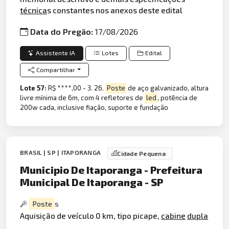
técnica
s constantes nos anexos deste edital
Data do Pregão:
17/08/2026
Assistente IA
Lotes
Edital
Compartilhar
Lote 57:
R$ ****,00 - 3. 26.
Poste
de aço galvanizado, altura
livre mínima de 6m, com 4 refletores de
led
, potência de
200w cada, inclusive fiação, suporte e fundação
BRASIL | SP | ITAPORANGA
Cidade Pequena
Municipio De Itaporanga - Prefeitura
Municipal De Itaporanga - SP
Poste
s
Aquisição de veículo 0 km, tipo picape,
cabine
dupla