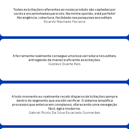
Todas as licitações referentes ao nosso produto são captadas por
vocês e encaminhadas para nós. Na minha opinião, está perfeito!
Abrangência, cobertura, facilidade nas pesquisas aos editais.
Ricardo Machado Ferreira
A ferramenta realmente consegue uma boa varredura nos editais,
entregando de maneira eficiente as licitações.
Gustavo Duarte Reis
A todo momento eu realmente recebi disparos de licitações sempre
dentro do segmento que escolhi verificar. O sistema simplifica
processos que antes eram complexos, oferecendo uma navegação
fácil, ágil e moderna.
Gabriel Picolo Da Silva Escarlado Guimarães