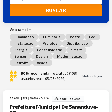
BUSCAR
Veja também
Iluminacao
Luminaria
Poste
Led
Instalacao
Projetos
Distribuicao
Energia
Conectividade
Smart
Sensor
Design
Modernizacao
Retrofit
Venda
90% recomendam
o Licita Já (1081
Metodologia
usuários reais, 05/08/2026).
BRASIL | RS | SANANDUVA
Cidade Pequena
Prefeitura Municipal De Sananduva-