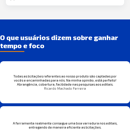
O que usuários dizem sobre ganhar
tempo e foco
Todas as licitações referentes ao nosso produto são captadas por
vocês e encaminhadas para nós. Na minha opinião, está perfeito!
Abrangência, cobertura, facilidade nas pesquisas aos editais.
Ricardo Machado Ferreira
A ferramenta realmente consegue uma boa varredura nos editais,
entregando de maneira eficiente as licitações.