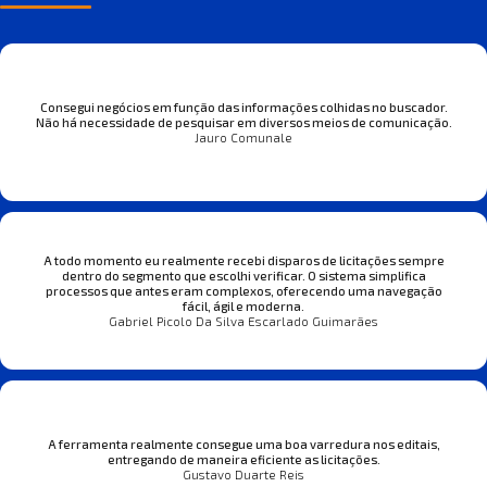
Consegui negócios em função das informações colhidas no buscador.
Não há necessidade de pesquisar em diversos meios de comunicação.
Jauro Comunale
A todo momento eu realmente recebi disparos de licitações sempre
dentro do segmento que escolhi verificar. O sistema simplifica
processos que antes eram complexos, oferecendo uma navegação
fácil, ágil e moderna.
Gabriel Picolo Da Silva Escarlado Guimarães
A ferramenta realmente consegue uma boa varredura nos editais,
entregando de maneira eficiente as licitações.
Gustavo Duarte Reis