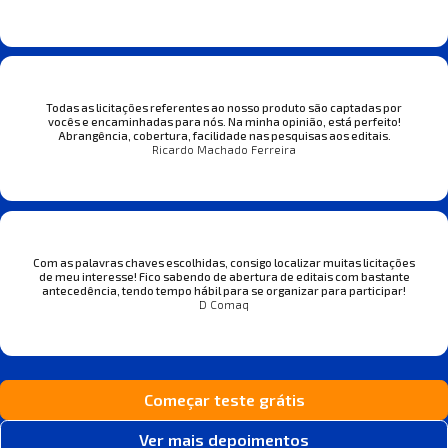
Todas as licitações referentes ao nosso produto são captadas por
vocês e encaminhadas para nós. Na minha opinião, está perfeito!
Abrangência, cobertura, facilidade nas pesquisas aos editais.
Ricardo Machado Ferreira
Com as palavras chaves escolhidas, consigo localizar muitas licitações
de meu interesse! Fico sabendo de abertura de editais com bastante
antecedência, tendo tempo hábil para se organizar para participar!
D Comaq
Começar teste grátis
Ver mais depoimentos