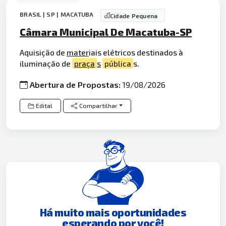
BRASIL | SP | MACATUBA
Cidade Pequena
Câmara Municipal De Macatuba-SP
Aquisição de
mater
iais elétricos destinados à
iluminação de
praça
s
pública
s.
Abertura de Propostas:
19/08/2026
Edital
Compartilhar
Há muito mais oportunidades
esperando por você!