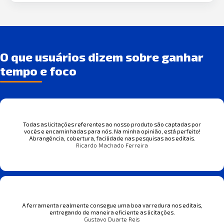
O que usuários dizem sobre ganhar
tempo e foco
Todas as licitações referentes ao nosso produto são captadas por
vocês e encaminhadas para nós. Na minha opinião, está perfeito!
Abrangência, cobertura, facilidade nas pesquisas aos editais.
Ricardo Machado Ferreira
A ferramenta realmente consegue uma boa varredura nos editais,
entregando de maneira eficiente as licitações.
Gustavo Duarte Reis