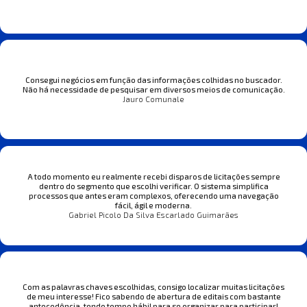
Consegui negócios em função das informações colhidas no buscador.
Não há necessidade de pesquisar em diversos meios de comunicação.
Jauro Comunale
A todo momento eu realmente recebi disparos de licitações sempre
dentro do segmento que escolhi verificar. O sistema simplifica
processos que antes eram complexos, oferecendo uma navegação
fácil, ágil e moderna.
Gabriel Picolo Da Silva Escarlado Guimarães
Com as palavras chaves escolhidas, consigo localizar muitas licitações
de meu interesse! Fico sabendo de abertura de editais com bastante
antecedência, tendo tempo hábil para se organizar para participar!