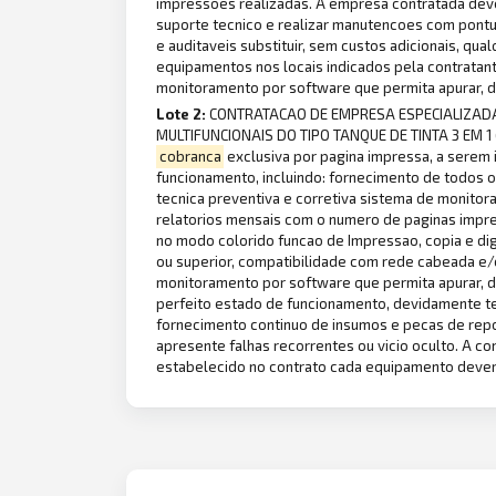
impressoes realizadas. A empresa contratada dev
suporte tecnico e realizar manutencoes com pontua
e auditaveis substituir, sem custos adicionais, qu
equipamentos nos locais indicados pela contratan
monitoramento por software que permita apurar, d
Lote 2:
CONTRATACAO DE EMPRESA ESPECIALIZAD
MULTIFUNCIONAIS DO TIPO TANQUE DE TINTA 3 EM 1
cobranca
exclusiva por pagina impressa, a serem 
funcionamento, incluindo: fornecimento de todos o
tecnica preventiva e corretiva sistema de monit
relatorios mensais com o numero de paginas impre
no modo colorido funcao de Impressao, copia e di
ou superior, compatibilidade com rede cabeada e/
monitoramento por software que permita apurar, d
perfeito estado de funcionamento, devidamente tes
fornecimento continuo de insumos e pecas de repos
apresente falhas recorrentes ou vicio oculto. A co
estabelecido no contrato cada equipamento devera