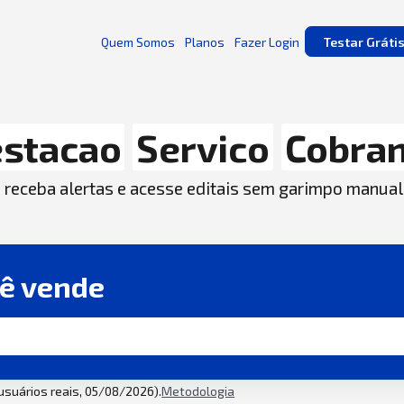
Quem Somos
Planos
Fazer Login
Testar Gráti
estacao
Servico
Cobra
, receba alertas e acesse editais sem garimpo manual
cê vende
 usuários reais, 05/08/2026).
Metodologia