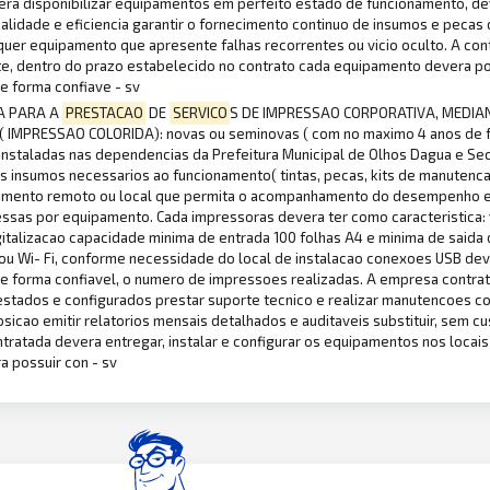
era disponibilizar equipamentos em perfeito estado de funcionamento, d
lidade e eficiencia garantir o fornecimento continuo de insumos e pecas 
alquer equipamento que apresente falhas recorrentes ou vicio oculto. A cont
te, dentro do prazo estabelecido no contrato cada equipamento devera po
e forma confiave - sv
A PARA A
PRESTACAO
DE
SERVICO
S DE IMPRESSAO CORPORATIVA, MEDIA
 ( IMPRESSAO COLORIDA): novas ou seminovas ( com no maximo 4 anos de 
instaladas nas dependencias da Prefeitura Municipal de Olhos Dagua e Sec
s insumos necessarios ao funcionamento( tintas, pecas, kits de manutenca
oramento remoto ou local que permita o acompanhamento do desempenho 
ssas por equipamento. Cada impressoras devera ter como caracteristica: 
gitalizacao capacidade minima de entrada 100 folhas A4 e minima de saida
ou Wi- Fi, conforme necessidade do local de instalacao conexoes USB dev
e forma confiavel, o numero de impressoes realizadas. A empresa contra
tados e configurados prestar suporte tecnico e realizar manutencoes com
icao emitir relatorios mensais detalhados e auditaveis substituir, sem c
ntratada devera entregar, instalar e configurar os equipamentos nos locai
 possuir con - sv