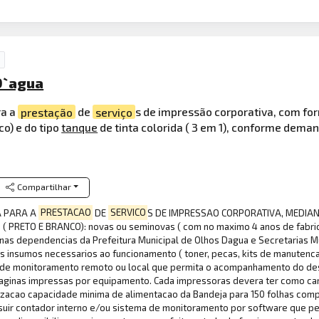
D`agua
ra a
prestação
de
serviço
s de impressão corporativa, com fo
o) e do tipo
tanque
de tinta colorida ( 3 em 1), conforme dema
Compartilhar
A PARA A
PRESTACAO
DE
SERVICO
S DE IMPRESSAO CORPORATIVA, MEDIA
 PRETO E BRANCO): novas ou seminovas ( com no maximo 4 anos de fabri
 nas dependencias da Prefeitura Municipal de Olhos Dagua e Secretarias Mu
 insumos necessarios ao funcionamento ( toner, pecas, kits de manutencao,
ema de monitoramento remoto ou local que permita o acompanhamento do d
ginas impressas por equipamento. Cada impressoras devera ter como cara
lizacao capacidade minima de alimentacao da Bandeja para 150 folhas comp
uir contador interno e/ou sistema de monitoramento por software que per