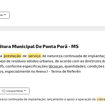
har
itura Municipal De Ponta Porã - MS
ra
prestação
de
serviço
de natureza continuada de implantaç
ejo de resíduos sólidos urbanos, de acordo com as diretrizes 
/MS, conforme especificações
técnica
s, quantidades, condições
os, especialmente no Anexo I - Termo de Referên
Compartilhar
reza continuada de implantação, lançamento e apoio a operação da
cobr