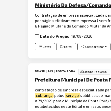
Ministério Da Defesa/Comando 
Contratação de empresa especializada pa
por página efetivamente impressa ( sem f
8 Região Militar e do Comando Militar da A
Data do Pregão:
19/08/2026
Lotes
Edital
Compartilhar
BRASIL | MS | PONTA PORÃ
Cidade Pequena
Prefeitura Municipal De Ponta 
contratação de empresa especializada pa
cobrança
pelos
serviço
s públicos de ma
n 79/2021 para o Município de Ponta Porã/
estabelecidos neste Edital e em seus anex