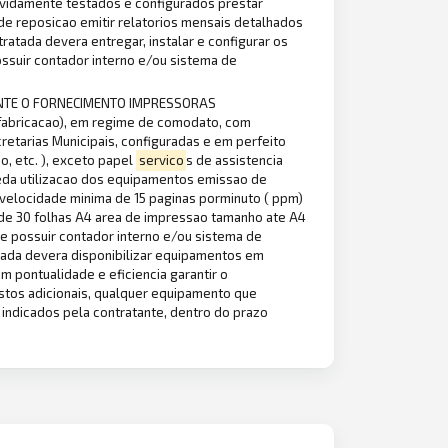
evidamente testados e configurados prestar
de reposicao emitir relatorios mensais detalhados
ratada devera entregar, instalar e configurar os
ssuir contador interno e/ou sistema de
NTE O FORNECIMENTO IMPRESSORAS
fabricacao), em regime de comodato, com
retarias Municipais, configuradas e em perfeito
o, etc. ), exceto papel
servico
s de assistencia
eda utilizacao dos equipamentos emissao de
velocidade minima de 15 paginas porminuto ( ppm)
 de 30 folhas A4 area de impressao tamanho ate A4
e possuir contador interno e/ou sistema de
tada devera disponibilizar equipamentos em
 pontualidade e eficiencia garantir o
ustos adicionais, qualquer equipamento que
s indicados pela contratante, dentro do prazo