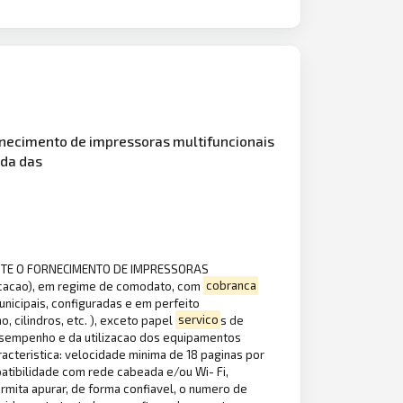
rnecimento de impressoras multifuncionais
nda das
NTE O FORNECIMENTO DE IMPRESSORAS
cacao), em regime de comodato, com
cobranca
nicipais, configuradas e em perfeito
 cilindros, etc. ), exceto papel
servico
s de
esempenho e da utilizacao dos equipamentos
cteristica: velocidade minima de 18 paginas por
atibilidade com rede cabeada e/ou Wi- Fi,
mita apurar, de forma confiavel, o numero de