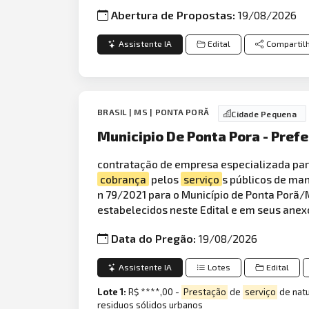
Abertura de Propostas:
19/08/2026
Assistente IA
Edital
Compartil
BRASIL | MS | PONTA PORÃ
Cidade Pequena
Municipio De Ponta Pora - Prefe
contratação de empresa especializada pa
cobrança
pelos
serviço
s públicos de man
n 79/2021 para o Município de Ponta Porã
estabelecidos neste Edital e em seus anex
Data do Pregão:
19/08/2026
Assistente IA
Lotes
Edital
Lote 1:
R$ ****,00 -
Prestação
de
serviço
de natu
residuos sólidos urbanos