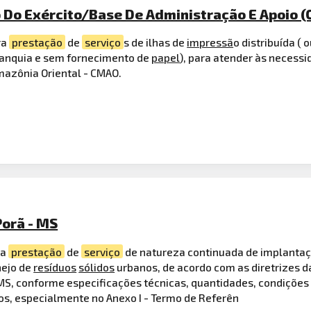
Do Exército/Base De Administração E Apoio (
ra
prestação
de
serviço
s de ilhas de
impressã
o distribuída (
ranquia e sem fornecimento de
papel
), para atender às necess
mazônia Oriental - CMAO.
Porã - MS
ra
prestação
de
serviço
de natureza continuada de implantaç
nejo de
resíduos
sólidos
urbanos, de acordo com as diretrizes 
MS, conforme especificações técnicas, quantidades, condições
os, especialmente no Anexo I - Termo de Referên