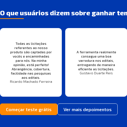
O que usuários dizem sobre ganhar te
Todas as licitações
referentes ao nosso
produto são captadas por
A ferramenta realmente
vocês e encaminhadas
consegue uma boa
para nós. Na minha
varredura nos editais,
opinião, está perfeito!
entregando de maneira
Abrangência, cobertura,
eficiente as licitações.
Gustavo Duarte Reis
facilidade nas pesquisas
aos editais.
Ricardo Machado Ferreira
Começar teste grátis
Ver mais depoimentos