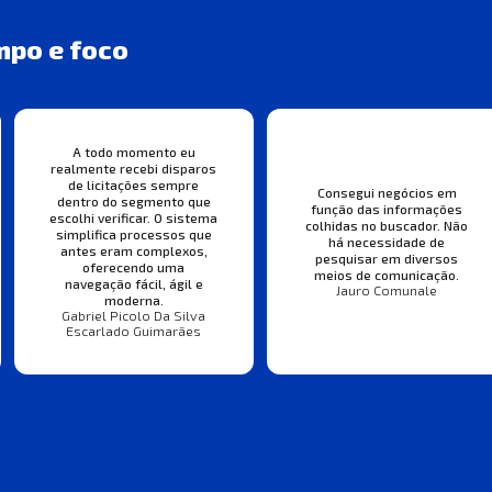
mpo e foco
A todo momento eu
realmente recebi disparos
de licitações sempre
Consegui negócios em
dentro do segmento que
função das informações
escolhi verificar. O sistema
colhidas no buscador. Não
simplifica processos que
há necessidade de
antes eram complexos,
pesquisar em diversos
oferecendo uma
meios de comunicação.
navegação fácil, ágil e
Jauro Comunale
moderna.
Gabriel Picolo Da Silva
Escarlado Guimarães