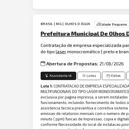
BRASIL | MG | OLHOS D ÁGUA
Cidade Pequena
Prefeitura Municipal De Olhos 
Contratação de empresa especializada pa
do tipo
laser
monocromático ( preto e branc
Abertura de Propostas:
21/08/2026
Assistente IA
Lotes
Edital
Lote 1:
CONTRATACAO DE EMPRESA ESPECIALIZAD
MULTIFUNCIONAIS DO TIPO LASER MONOCROMATICO (
exclusiva por pagina impressa, a serem instaladas
funcionamento, incluindo: fornecimento de todos os
assistencia tecnica preventiva e corretiva sist
emissao de relatorios mensais com o numero de pa
minuto ( ppm) funcao de Impressao, copia e digita
conforme Necessidade do local de instalacao poss