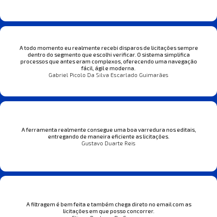
A todo momento eu realmente recebi disparos de licitações sempre
dentro do segmento que escolhi verificar. O sistema simplifica
processos que antes eram complexos, oferecendo uma navegação
fácil, ágil e moderna.
Gabriel Picolo Da Silva Escarlado Guimarães
A ferramenta realmente consegue uma boa varredura nos editais,
entregando de maneira eficiente as licitações.
Gustavo Duarte Reis
A filtragem é bem feita e também chega direto no email com as
licitações em que posso concorrer.