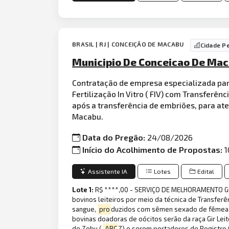
BRASIL | RJ | CONCEIÇÃO DE MACABU
Cidade P
Municipio De Conceicao De Mac
Contratação de empresa especializada pa
Fertilização In Vitro ( FIV) com Transferên
após a transferência de embriões, para at
Macabu.
Data do Pregão:
24/08/2026
Início do Acolhimento de Propostas:
1
Assistente IA
Lotes
Edital
Lote 1:
R$ ****,00 - SERVIÇO DE MELHORAMENTO GE
bovinos leiteiros por meio da técnica de Transferên
sangue,
pro
duzidos com sêmen sexado de fêmea, 
bovinas doadoras de oócitos serão da raça Gir Lei
de Zebu (
ABC
Z) e serem portadores de Registro 