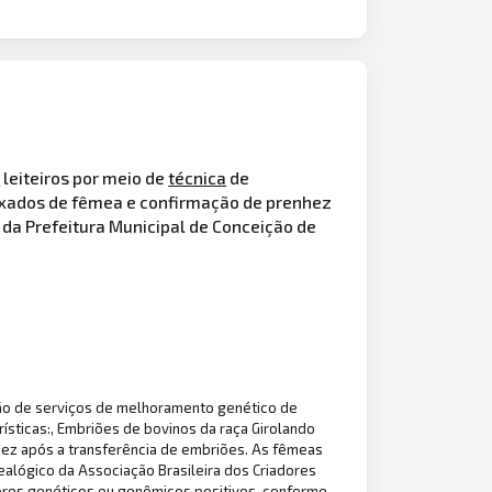
s
leiteiros por meio de
técnica
de
exados de fêmea e confirmação de prenhez
 da Prefeitura Municipal de Conceição de
o de serviços de melhoramento genético de
erísticas:, Embriões de bovinos da raça Girolando
ez após a transferência de embriões. As fêmeas
ealógico da Associação Brasileira dos Criadores
ores genéticos ou genômicos positivos, conforme