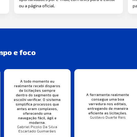
ou a página oficial.
pa
mpo e foco
A todo momento eu
realmente recebi disparos
de licitações sempre
A ferramenta realmente
dentro do segmento que
consegue uma boa
escolhi verificar. O sistema
varredura nos editais,
simplifica processos que
entregando de maneira
antes eram complexos,
eficiente as licitações.
oferecendo uma
Gustavo Duarte Reis
navegação fácil, ágil e
moderna.
Gabriel Picolo Da Silva
Escarlado Guimarães