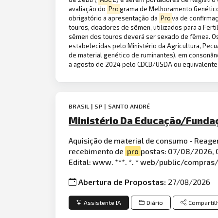
avaliação do
Pro
grama de Melhoramento Genético 
obrigatório a apresentação da
Pro
va de confirmaç
touros, doadores de sêmen, utilizados para a Fertil
sêmen dos touros deverá ser sexado de fêmea. Os 
estabelecidas pelo Ministério da Agricultura, Pec
de material genético de ruminantes), em consonânc
a agosto de 2024 pelo CDCB/USDA ou equivalente
BRASIL | SP | SANTO ANDRÉ
Ministério Da Educação/Funda
Aquisição de material de consumo - Reagen
recebimento de
pro
postas: 07/08/2026, 
Edital: www. ***. *. * web/public/compr
Abertura de Propostas:
27/08/2026
Assistente IA
Diário
Compartil