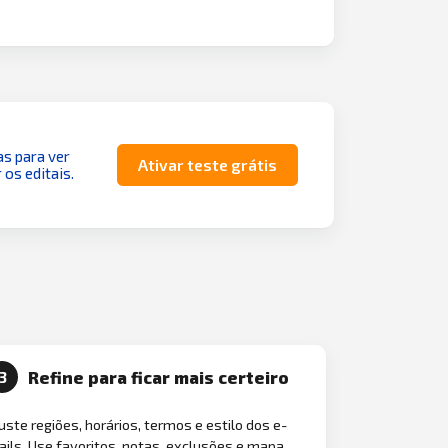
as para ver
Ativar teste grátis
 os editais.
Refine para ficar mais certeiro
3
uste regiões, horários, termos e estilo dos e-
ils. Use favoritos, notas, exclusões e mapa