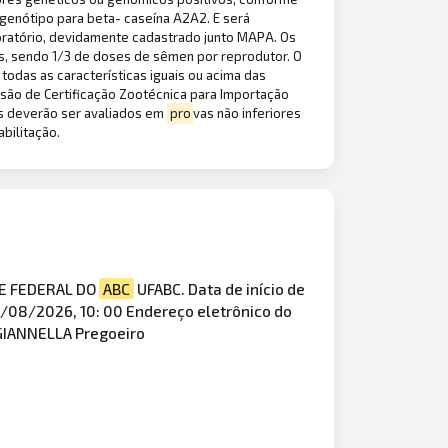
genótipo para beta- caseína A2A2. E será
boratório, devidamente cadastrado junto MAPA. Os
ntes, sendo 1/3 de doses de sêmen por reprodutor. O
odas as características iguais ou acima das
ssão de Certificação Zootécnica para Importação
os deverão ser avaliados em
pro
vas não inferiores
bilitação.
E FEDERAL DO
ABC
UFABC. Data de início de
7/08/2026, 10: 00 Endereço eletrônico do
GIANNELLA Pregoeiro