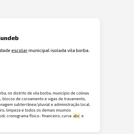
 Fundeb
idade
escolar
municipal isolada vila borba.
a, no distrito de vila borba, município de colinas
, blocos de coroamento e vigas de travamento,
enagem subterrânea/pluvial e administração local,
iro, limpeza e todos os demais insumos
bdi, cronograma físico- financeiro, curva
abc
e