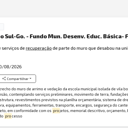
Do Sul-Go. - Fundo Mun. Desenv. Educ. Básica-
 serviços de
recuperação
de parte do muro que desabou na un
0/08/2026
Compartilhar
echo do muro de arrimo e vedação da escola municipal isolada de vila borb
nsão, contemplando serviços preliminares, movimento de terra, fundações
rutura, revestimentos previstos na planilha orçamentária, sistema de dr
bra, equipamentos, ferramentas, transporte, encargos, segurança do cante
bjeto, em conformidade com os
pro
jetos, memorial descritivo, orçamento, 
 do
pro
cesso