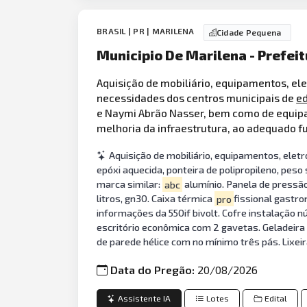
BRASIL | PR | MARILENA
Cidade Pequena
Municipio De Marilena - Prefeit
Aquisição de mobiliário, equipamentos, el
necessidades dos centros municipais de
e
e Naymi Abrão Nasser, bem como de equi
melhoria da infraestrutura, ao adequado 
Aquisição de mobiliário, equipamentos, elet
epóxi aquecida, ponteira de polipropileno, peso
marca similar:
abc
alumínio. Panela de pressão:
litros, gn30. Caixa térmica
pro
fissional gastro
informações da 550if bivolt. Cofre instalação 
escritório econômica com 2 gavetas. Geladeira 3
de parede hélice com no mínimo três pás. Lixeira
Data do Pregão:
20/08/2026
Assistente IA
Lotes
Edital