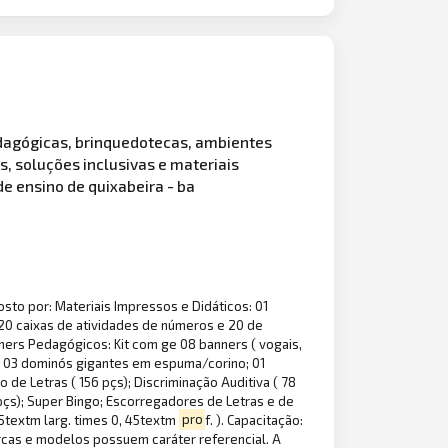
edagógicas, brinquedotecas, ambientes
s, soluções inclusivas e materiais
de ensino de quixabeira - ba
o por: Materiais Impressos e Didáticos: 01
 20 caixas de atividades de números e 20 de
Banners Pedagógicos: Kit com ge 08 banners ( vogais,
A); 03 dominós gigantes em espuma/corino; 01
o de Letras ( 156 pçs); Discriminação Auditiva ( 78
 pçs); Super Bingo; Escorregadores de Letras e de
75textm larg. times 0, 45textm
pro
f. ). Capacitação:
rcas e modelos possuem caráter referencial. A