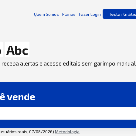
Quem Somos
Planos
Fazer Login
Testar Gráti
o
Abc
, receba alertas e acesse editais sem garimpo manual
cê vende
2 usuários reais, 07/08/2026).
Metodologia