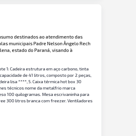
nsumo destinados ao atendimento das
colas municipais Padre Nelson Ângelo Rech
ilena, estado do Paraná, visando à
e 1: Cadeira estrutura em aço carbono, tinta
 capacidade de 41 litros, composto por 2 peças,
eira lisa ****, 5. Caixa térmica hot box 30
hes técnicos nome da metalfrio marca
 peso 100 quilogramas. Mesa escrivaninha para
ree 300 litros branca com freezer. Ventiladores