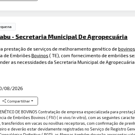
equena
abu - Secretaria Municipal De Agropecuária
ra prestação de serviços de melhoramento genético de
bovino
cia de Embriões
Bovinos
( TE), com fornecimento de embriões s
ender as necessidades da Secretaria Municipal de Agropecuária
0/08/2026
Compartilhar
NÉTICO DE BOVINOS Contratação de empresa especializada para prestaçã
cia de Embriões Bovinos ( FIV) ( in vivo/in vitro), com as seguintes caract
transferidos em vacas ou novilhas receptoras, com confirmação de prenh
teiro e deverão estar devidamente registradas no Serviço de Registro Gen
Genealógico Definitivo ( RGD), as fêmeas também deverão apresentar val