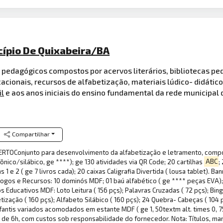
cípio De Quixabeira/BA
s pedagógicos compostos por acervos literários, bibliotecas p
cionais, recursos de alfabetização, materiais lúdico- didático
il
e aos anos iniciais do ensino fundamental da rede municipal 
Compartilhar
TOConjunto para desenvolvimento da alfabetização e letramento, compost
fônico/silábico, ge ****); ge 130 atividades via QR Code; 20 cartilhas
ABC
;
s 1 e 2 ( ge 7 livros cada); 20 caixas Caligrafia Divertida ( lousa tablet). 
). Jogos e Recursos: 10 dominós MDF; 01 baú alfabético ( ge **** peças EV
s Educativos MDF: Loto Leitura ( 156 pçs); Palavras Cruzadas ( 72 pçs); Bing
etização ( 160 pçs); Alfabeto Silábico ( 160 pçs); 24 Quebra- Cabeças ( 104
infantis variados acomodados em estante MDF ( ge 1, 50textm alt. times 0, 
de 6h, com custos sob responsabilidade do fornecedor. Nota: Títulos, ma