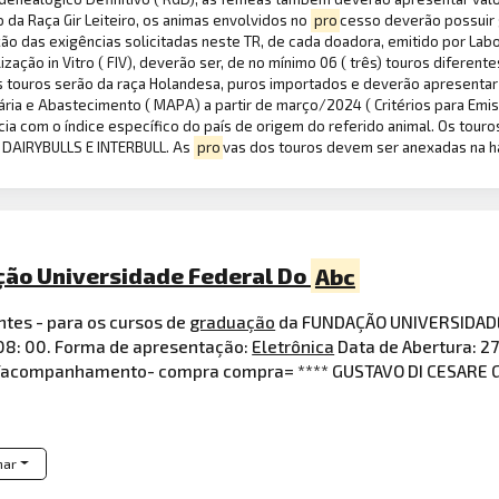
da Raça Gir Leiteiro, os animas envolvidos no
pro
cesso deverão possuir 
ão das exigências solicitadas neste TR, de cada doadora, emitido por La
ização in Vitro ( FIV), deverão ser, de no mínimo 06 ( três) touros difere
touros serão da raça Holandesa, puros importados e deverão apresentar t
uária e Abastecimento ( MAPA) a partir de março/2024 ( Critérios para Emi
ia com o índice específico do país de origem do referido animal. Os tour
 DAIRYBULLS E INTERBULL. As
pro
vas dos touros devem ser anexadas na ha
ção Universidade Federal Do
Abc
tes - para os cursos de
graduação
da FUNDAÇÃO UNIVERSIDAD
08: 00. Forma de apresentação:
Eletrônica
Data de Abertura: 2
as/acompanhamento- compra compra= **** GUSTAVO DI CESARE 
har