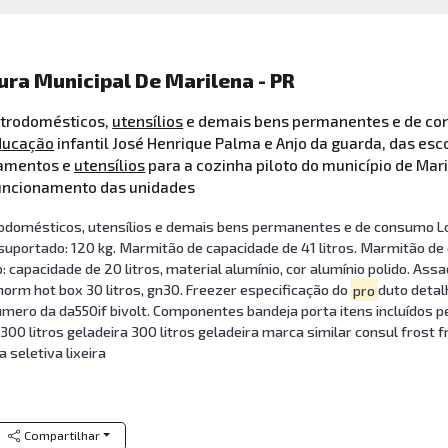
ura Municipal De Marilena - PR
etrodomésticos,
utensílios
e demais bens permanentes e de co
ducação
infantil José Henrique Palma e Anjo da guarda, das es
pamentos e
utensílios
para a cozinha piloto do município de Mar
funcionamento das unidades
rodomésticos, utensílios e demais bens permanentes e de consumo Lot
 suportado: 120 kg. Marmitão de capacidade de 41 litros. Marmitão de
 capacidade de 20 litros, material alumínio, cor alumínio polido. Assad
norm hot box 30 litros, gn30. Freezer especificação do
pro
duto detal
número da da550if bivolt. Componentes bandeja porta itens incluídos
00 litros geladeira 300 litros geladeira marca similar consul frost f
 seletiva lixeira
Compartilhar