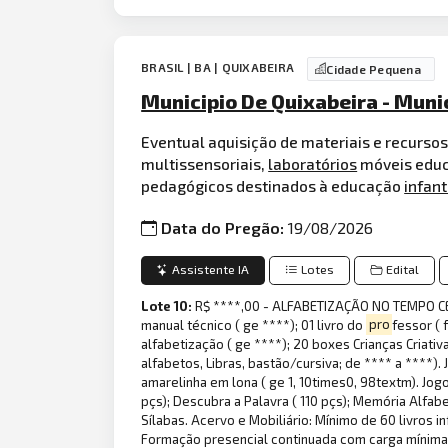
BRASIL | BA | QUIXABEIRA
Cidade Pequena
Municipio De Quixabeira - Muni
Eventual aquisição de materiais e recurso
multissensoriais,
laboratórios
móveis educa
pedagógicos destinados à educação
infant
Data do Pregão:
19/08/2026
Assistente IA
Lotes
Edital
Lote 10:
R$ ****,00 - ALFABETIZAÇÃO NO TEMPO CER
manual técnico ( ge ****); 01 livro do
pro
fessor ( 
alfabetização ( ge ****); 20 boxes Crianças Criativa
alfabetos, Libras, bastão/cursiva; de **** a ****
amarelinha em lona ( ge 1, 10times0, 98textm). Jogo
pçs); Descubra a Palavra ( 110 pçs); Memória Alfab
Sílabas. Acervo e Mobiliário: Mínimo de 60 livros 
Formação presencial continuada com carga mínima 