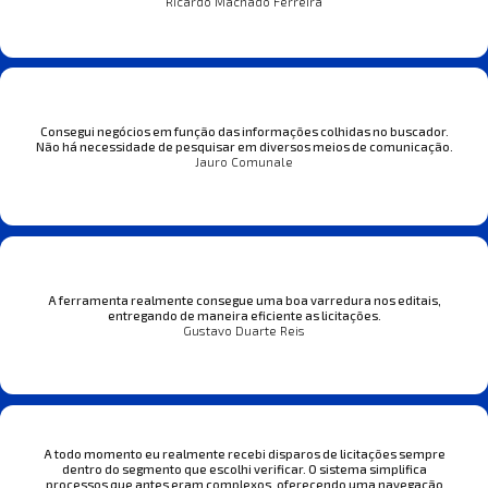
Ricardo Machado Ferreira
Consegui negócios em função das informações colhidas no buscador.
Não há necessidade de pesquisar em diversos meios de comunicação.
Jauro Comunale
A ferramenta realmente consegue uma boa varredura nos editais,
entregando de maneira eficiente as licitações.
Gustavo Duarte Reis
A todo momento eu realmente recebi disparos de licitações sempre
dentro do segmento que escolhi verificar. O sistema simplifica
processos que antes eram complexos, oferecendo uma navegação