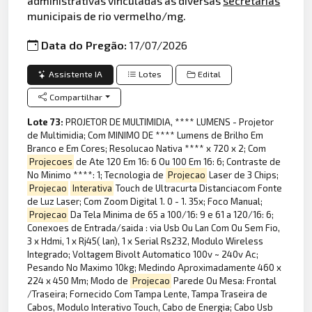
administrativas vinculadas às diversas
secretarias
municipais de rio vermelho/mg.
Data do Pregão:
17/07/2026
Assistente IA
Lotes
Edital
Compartilhar
Lote 73:
PROJETOR DE MULTIMIDIA, **** LUMENS - Projetor
de Multimidia; Com MINIMO DE **** Lumens de Brilho Em
Branco e Em Cores; Resolucao Nativa **** x 720 x 2; Com
Projecoes
de Ate 120 Em 16: 6 Ou 100 Em 16: 6; Contraste de
No Minimo ****: 1; Tecnologia de
Projecao
Laser de 3 Chips;
Projecao
Interativa
Touch de Ultracurta Distanciacom Fonte
de Luz Laser; Com Zoom Digital 1. 0 - 1. 35x; Foco Manual;
Projecao
Da Tela Minima de 65 a 100/16: 9 e 61 a 120/16: 6;
Conexoes de Entrada/saida : via Usb Ou Lan Com Ou Sem Fio,
3 x Hdmi, 1 x Rj45( lan), 1 x Serial Rs232, Modulo Wireless
Integrado; Voltagem Bivolt Automatico 100v ~ 240v Ac;
Pesando No Maximo 10kg; Medindo Aproximadamente 460 x
224 x 450 Mm; Modo de
Projecao
Parede Ou Mesa: Frontal
/Traseira; Fornecido Com Tampa Lente, Tampa Traseira de
Cabos, Modulo Interativo Touch, Cabo de Energia; Cabo Usb