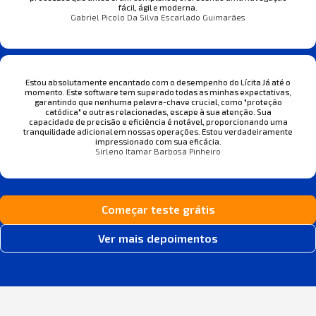
fácil, ágil e moderna.
Gabriel Picolo Da Silva Escarlado Guimarães
Estou absolutamente encantado com o desempenho do Lícita Já até o
momento. Este software tem superado todas as minhas expectativas,
garantindo que nenhuma palavra-chave crucial, como "proteção
catódica" e outras relacionadas, escape à sua atenção. Sua
capacidade de precisão e eficiência é notável, proporcionando uma
tranquilidade adicional em nossas operações. Estou verdadeiramente
impressionado com sua eficácia.
Sirleno Itamar Barbosa Pinheiro
Começar teste grátis
Ver mais depoimentos