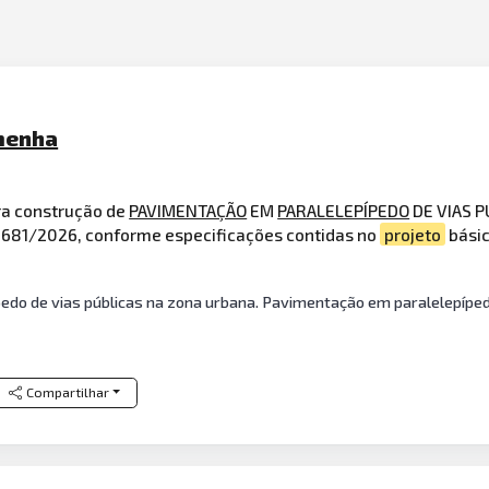
umenha
ra construção de
PAVIMENTAÇÃO
EM
PARALELEPÍPEDO
DE VIAS P
6681/2026, conforme especificações contidas no
projeto
básic
do de vias públicas na zona urbana. Pavimentação em paralelepípedo
Compartilhar