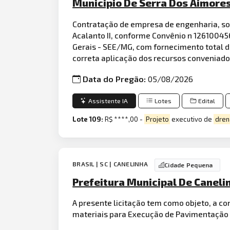
Municipio De Serra Dos Aimores
Contratação de empresa de engenharia, so
Acalanto II, conforme Convênio n 12610045
Gerais - SEE/MG, com fornecimento total d
correta aplicação dos recursos conveniado
Data do Pregão:
05/08/2026
Assistente IA
Lotes
Edital
Lote 109:
R$ ****,00 -
Projeto
executivo de
dre
BRASIL | SC | CANELINHA
Cidade Pequena
Prefeitura Municipal De Caneli
A presente licitação tem como objeto, a c
materiais para Execução de Pavimentação 