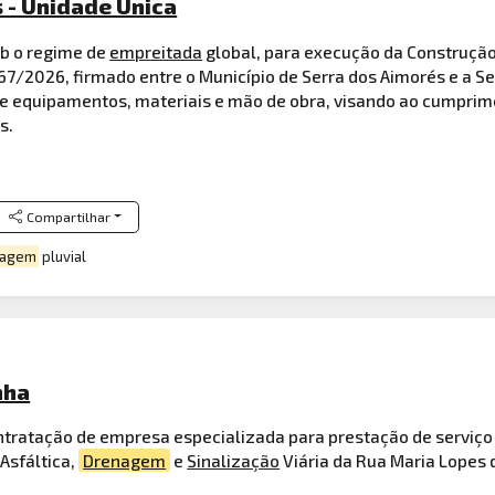
 - Unidade Única
b o regime de
empreitada
global, para execução da Construçã
67/2026, firmado entre o Município de Serra dos Aimorés e a S
e equipamentos, materiais e mão de obra, visando ao cumprime
s.
Compartilhar
nagem
pluvial
nha
ontratação de empresa especializada para prestação de serviç
Asfáltica,
Drenagem
e
Sinalização
Viária da Rua Maria Lopes 