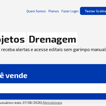
Quem Somos
Planos
Fazer Login
Testar Gráti
jetos
Drenagem
, receba alertas e acesse editais sem garimpo manual
cê vende
2 usuários reais, 07/08/2026).
Metodologia