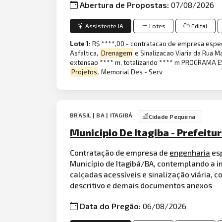
Abertura de Propostas:
07/08/2026
Assistente IA
Lotes
Edital
Lote 1:
R$ ****,00 - contratacao de empresa espe
Asfaltica,
Drenagem
e Sinalizacao Viaria da Rua Ma
extensao **** m, totalizando **** m PROGRAMA ES
Projetos
, Memorial Des - Serv
BRASIL | BA | ITAGIBÁ
Cidade Pequena
Municipio De Itagiba - Prefeitu
Contratação de empresa de
engenharia
esp
Município de Itagibá/BA, contemplando a 
calçadas acessíveis e sinalização viária, 
descritivo e demais documentos anexos
Data do Pregão:
06/08/2026