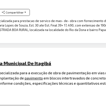
Compartilhar
cializada para prestacao de servico de mao- de- obra com fornecimento 
ria Lopes de Souza, Est. 30 ate Est. Final 39+ 17, 490, com extensao de 190m
TRADA BOA RURAL, localizada na localidade do Rio da Dona e bairro Papa
ra Municipal De Itagibá
ecializada para a execução de obra de pavimentação em vias u
implantação de
pavimento
em blocos intertravados de concreto
conforme condições, especificações técnicas e quantitativos es