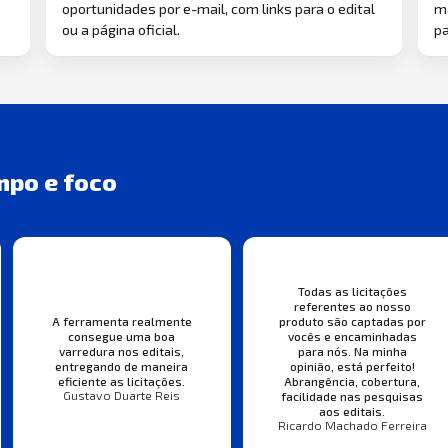
oportunidades por e-mail, com links para o edital
ma
ou a página oficial.
pa
mpo e foco
Todas as licitações
referentes ao nosso
A ferramenta realmente
produto são captadas por
consegue uma boa
vocês e encaminhadas
varredura nos editais,
para nós. Na minha
entregando de maneira
opinião, está perfeito!
eficiente as licitações.
Abrangência, cobertura,
Gustavo Duarte Reis
facilidade nas pesquisas
aos editais.
Ricardo Machado Ferreira