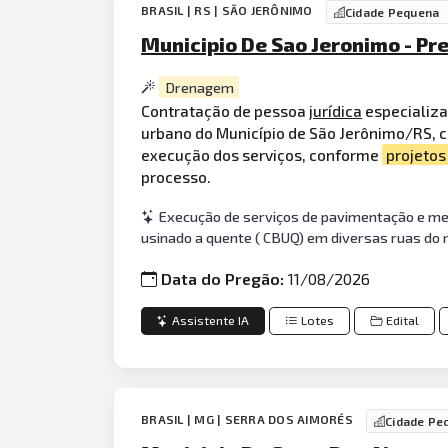
BRASIL | RS | SÃO JERÔNIMO
Cidade Pequena
Municipio De Sao Jeronimo - Pr
Drenagem
Contratação de pessoa
jurídica
especializa
urbano do Município de São Jerônimo/RS, 
execução dos serviços, conforme
projetos
processo.
Execução de serviços de pavimentação e mel
usinado a quente ( CBUQ) em diversas ruas do m
Data do Pregão:
11/08/2026
Assistente IA
Lotes
Edital
BRASIL | MG | SERRA DOS AIMORÉS
Cidade Pe