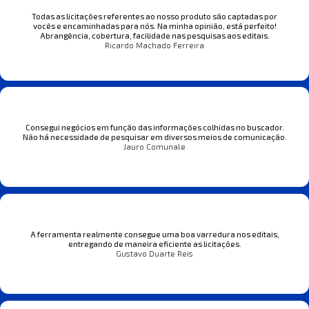
Todas as licitações referentes ao nosso produto são captadas por
vocês e encaminhadas para nós. Na minha opinião, está perfeito!
Abrangência, cobertura, facilidade nas pesquisas aos editais.
Ricardo Machado Ferreira
Consegui negócios em função das informações colhidas no buscador.
Não há necessidade de pesquisar em diversos meios de comunicação.
Jauro Comunale
A ferramenta realmente consegue uma boa varredura nos editais,
entregando de maneira eficiente as licitações.
Gustavo Duarte Reis