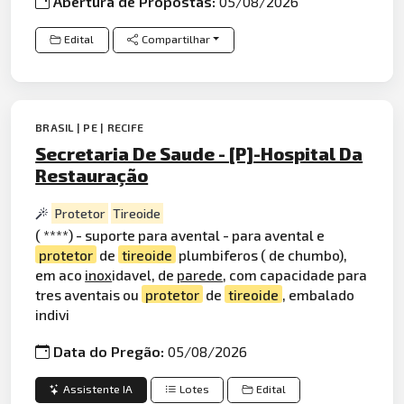
Abertura de Propostas:
05/08/2026
Edital
Compartilhar
BRASIL | PE | RECIFE
Secretaria De Saude - [P]-Hospital Da
Restauração
Protetor
Tireoide
( ****) - suporte para avental - para avental e
protetor
de
tireoide
plumbiferos ( de chumbo),
em aco
inox
idavel, de
parede
, com capacidade para
tres aventais ou
protetor
de
tireoide
, embalado
indivi
Data do Pregão:
05/08/2026
Assistente IA
Lotes
Edital