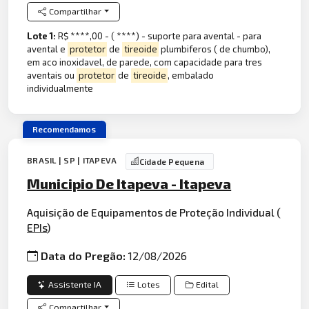
Compartilhar
Lote 1:
R$ ****,00 - ( ****) - suporte para avental - para
avental e
protetor
de
tireoide
plumbiferos ( de chumbo),
em aco inoxidavel, de parede, com capacidade para tres
aventais ou
protetor
de
tireoide
, embalado
individualmente
Recomendamos
BRASIL | SP | ITAPEVA
Cidade Pequena
Municipio De Itapeva - Itapeva
Aquisição de Equipamentos de Proteção Individual (
EPIs
)
Data do Pregão:
12/08/2026
Assistente IA
Lotes
Edital
Compartilhar