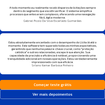
A todo momento eu realmente recebi disparos de licitações sempre
dentro do segmento que escolhi verificar. O sistema simplifica
processos que antes eram complexos, oferecendo uma navegação
fácil, ágil e moderna.
Gabriel Picolo Da Silva Escarlado Guimarães
Estou absolutamente encantado com o desempenho do Lícita Já até o
momento. Este software tem superado todas as minhas expectativas,
garantindo que nenhuma palavra-chave crucial, como "proteção
catódica" e outras relacionadas, escape à sua atenção. Sua
capacidade de precisão e eficiência é notável, proporcionando uma
tranquilidade adicional em nossas operações. Estou verdadeiramente
impressionado com sua eficácia.
Sirleno Itamar Barbosa Pinheiro
Começar teste grátis
Ver mais depoimentos