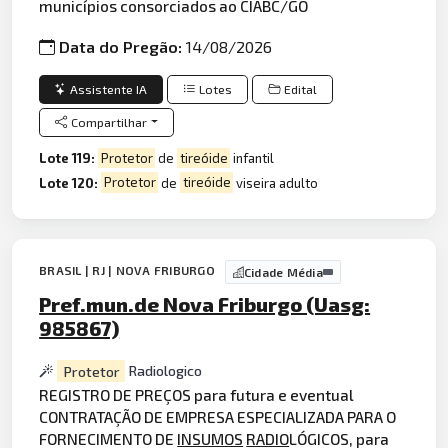
municípios consorciados ao CIABC/GO
Data do Pregão:
14/08/2026
Assistente IA
Lotes
Edital
Compartilhar
Lote 119:
Protetor
de
tireóide
infantil
Lote 120:
Protetor
de
tireóide
viseira adulto
BRASIL | RJ | NOVA FRIBURGO
Cidade Média
Pref.mun.de Nova Friburgo (Uasg:
985867)
Protetor
Radiologico
REGISTRO DE PREÇOS para futura e eventual
CONTRATAÇÃO DE EMPRESA ESPECIALIZADA PARA O
FORNECIMENTO DE
INSUMOS
RADIO
LÓGICOS, para