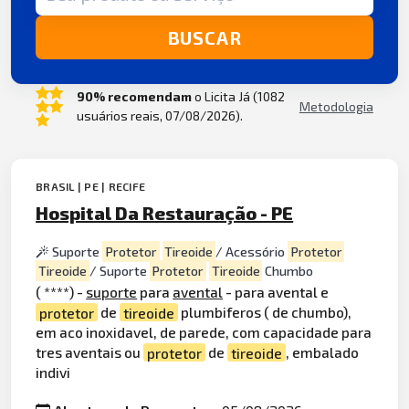
BUSCAR
90% recomendam
o Licita Já (1082
Metodologia
usuários reais, 07/08/2026).
BRASIL | PE | RECIFE
Hospital Da Restauração - PE
Suporte
Protetor
Tireoide
/ Acessório
Protetor
Tireoide
/ Suporte
Protetor
Tireoide
Chumbo
( ****) -
suporte
para
avental
- para avental e
protetor
de
tireoide
plumbiferos ( de chumbo),
em aco inoxidavel, de parede, com capacidade para
tres aventais ou
protetor
de
tireoide
, embalado
indivi