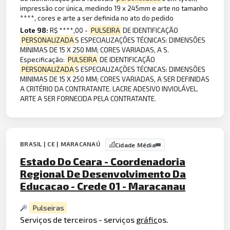
impressão cor única, medindo 19 x 245mm e arte no tamanho
****, cores e arte a ser definida no ato do pedido
Lote 98:
R$ ****,00 -
PULSEIRA
DE IDENTIFICAÇÃO
PERSONALIZADA
S ESPECIALIZAÇÕES TÉCNICAS: DIMENSÕES
MINIMAS DE 15 X 250 MM; CORES VARIADAS, A S.
Especificação:
PULSEIRA
DE IDENTIFICAÇÃO
PERSONALIZADA
S ESPECIALIZAÇÕES TÉCNICAS: DIMENSÕES
MINIMAS DE 15 X 250 MM; CORES VARIADAS, A SER DEFINIDAS
A CRITÉRIO DA CONTRATANTE. LACRE ADESIVO INVIOLÁVEL.
ARTE A SER FORNECIDA PELA CONTRATANTE.
BRASIL | CE | MARACANAÚ
Cidade Média
Estado Do Ceara - Coordenadoria
Regional De Desenvolvimento Da
Educacao - Crede 01 - Maracanau
Pulseiras
Serviços de terceiros - serviços
gráfic
os.