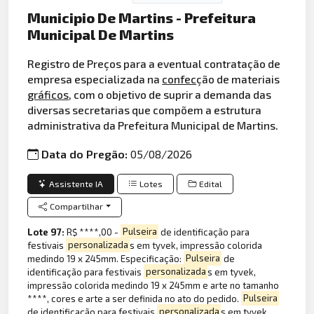
Municipio De Martins - Prefeitura
Municipal De Martins
Registro de Preços para a eventual contratação de
empresa especializada na
confec
ção de materiais
gráficos
, com o objetivo de suprir a demanda das
diversas secretarias que compõem a estrutura
administrativa da Prefeitura Municipal de Martins.
Data do Pregão:
05/08/2026
Assistente IA
Lotes
Edital
Compartilhar
Lote 97:
R$ ****,00 -
Pulseira
de identificação para
festivais
personalizada
s em tyvek, impressão colorida
medindo 19 x 245mm. Especificação:
Pulseira
de
identificação para festivais
personalizada
s em tyvek,
impressão colorida medindo 19 x 245mm e arte no tamanho
****, cores e arte a ser definida no ato do pedido.
Pulseira
de identificação para festivais
personalizada
s em tyvek,