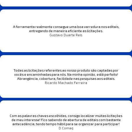
A ferramenta realmente consegue uma boa varredura nos editais,
entregando de maneira eficiente as licitações.
Gustavo Duarte Reis
Todas as licitações referentes ao nosso produto são captadas por
vocês e encaminhadas para nós. Na minha opinião, está perfeito!
Abrangência, cobertura, facilidade nas pesquisas aos editais.
Ricardo Machado Ferreira
Com as palavras chaves escolhidas, consigo localizar muitas licitações
de meu interesse! Fico sabendo de abertura de editais com bastante
antecedência, tendo tempo hábil para se organizar para participar!
D Comaq