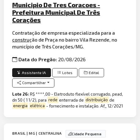
Municipio De Tres Coracoes -
Prefeitura Municipal De Três
Corações
Contratação de empresa especializada para a
constru
ção de Praça no bairro Vila Rezende, no
município de Três Corações/MG.
Data do Pregão:
20/08/2026
Assistente IA
Lotes
Edital
Compartilhar
Lote 26:
R$ ****,00 - Eletroduto flexível corrugado, pead,
dn 50 ( 1 1/2), para
rede
enterrada de
distribuição
de
energia
elétrica
- fornecimento e instalação. Af_ 12/2021
BRASIL | MG | CENTRALINA
Cidade Pequena