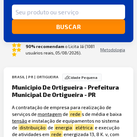
Termo de busca
BUSCAR
90% recomendam
o Licita Já (1081
Metodologia
usuários reais, 05/08/2026).
BRASIL | PR | ORTIGUEIRA
Cidade Pequena
Municipio De Ortigueira - Prefeitura
Municipal De Ortigueira - PR
A contratação de empresa para realização de
serviços de
montagem
de
rede
s de média e baixa
tensão
e instalação de equipamentos no sistema
de
distribuição
de
energia
elétrica
e execução
de atividades em
rede
energizada 13, 8 K. v, com