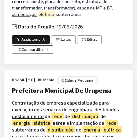
concreto, poste, placa de concreto, estrutura de
transformador, transformador), cabos de MT e BT,
alimentação
elétrica
subterrânea
Data do Pregão:
19/08/2026
Assistente IA
Lotes
Edital
Compartilhar
BRASIL | SC | URUPEMA
Cidade Pequena
Prefeitura Municipal De Urupema
Contratação de empresa especializada para
execução dos serviços de
engenharia
destinados
deslocamento
da
rede
de
distribuição
de
energia
elétrica
aérea e implantação de
rede
subterrânea de
distribuição
de
energia
elétrica
na rua florisvaldo da silva muniz, localizada no