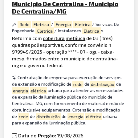
Municipio De Centralina - Municipio
De Centralina/MG
Rede
Eletrica
/
Energia
Eletrica
/ Servicos De
Engenharia
Eletrica
/ Instalacoes
Eletrica
s
Reforma com
cobertura
metálica
de 03 ( três)
quadras poliesportivas, conforme convênio n
979949/2025 - operação ****- 07 - ogu- caixa-
mesp, firmados entre o município de centralina-
mg e o governo federal
Contratação de empresa para execução de serviços
de extensão e modificação de
rede
de
distribuição
de
energia
elétrica
urbana para atender as necessidades
de expansão da iluminação pública do município de
Centralina- MG, com fornecimento de material e mão de
obra, inclusive equipamentos. Extensão e modificação
de
rede
de
distribuição
de
energia
elétrica
urbana
para expansão da iluminação pública.
Data do Pregão:
19/08/2026