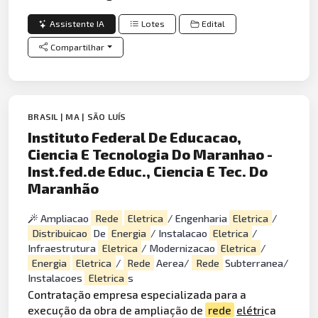
Assistente IA
Lotes
Edital
Compartilhar
BRASIL | MA | SÃO LUÍS
Instituto Federal De Educacao,
Ciencia E Tecnologia Do Maranhao -
Inst.fed.de Educ., Ciencia E Tec. Do
Maranhão
Ampliacao
Rede
Eletrica
/ Engenharia
Eletrica
/
Distribuicao
De
Energia
/ Instalacao
Eletrica
/
Infraestrutura
Eletrica
/ Modernizacao
Eletrica
/
Energia
Eletrica
/
Rede
Aerea/
Rede
Subterranea/
Instalacoes
Eletrica
s
Contratação empresa especializada para a
execução da obra de ampliação de
rede
elétri
ca