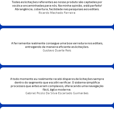
Todas as licitações referentes ao nosso produto são captadas por
vocês e encaminhadas para nós. Na minha opinião, está perfeito!
Abrangência, cobertura, facilidade nas pesquisas aos editais.
Ricardo Machado Ferreira
A ferramenta realmente consegue uma boa varredura nos editais,
entregando de maneira eficiente as licitações.
Gustavo Duarte Reis
A todo momento eu realmente recebi disparos de licitações sempre
dentro do segmento que escolhi verificar. O sistema simplifica
processos que antes eram complexos, oferecendo uma navegação
fácil, ágil e moderna.
Gabriel Picolo Da Silva Escarlado Guimarães