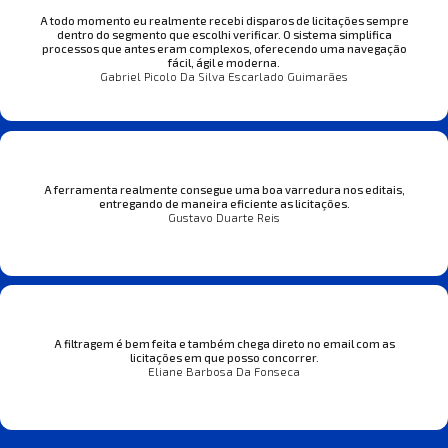
A todo momento eu realmente recebi disparos de licitações sempre
dentro do segmento que escolhi verificar. O sistema simplifica
processos que antes eram complexos, oferecendo uma navegação
fácil, ágil e moderna.
Gabriel Picolo Da Silva Escarlado Guimarães
A ferramenta realmente consegue uma boa varredura nos editais,
entregando de maneira eficiente as licitações.
Gustavo Duarte Reis
A filtragem é bem feita e também chega direto no email com as
licitações em que posso concorrer.
Eliane Barbosa Da Fonseca