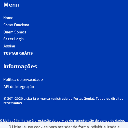
Menu
Home
Como Funciona
Quem Somos
Fazer Login
Assine
TESTAR GRÁTIS
Informações
Política de privacidade
API de Integração
© 2011-2026 Licita Já é marca registrada do Portal Genial. Todos os direitos
reservados.
O Licita Já limita-se à prestação de serviço de manutenção de banco de dados
de licitações, não participando dos processos.
O Licita Já usa cookies para atender de forma individualizada e