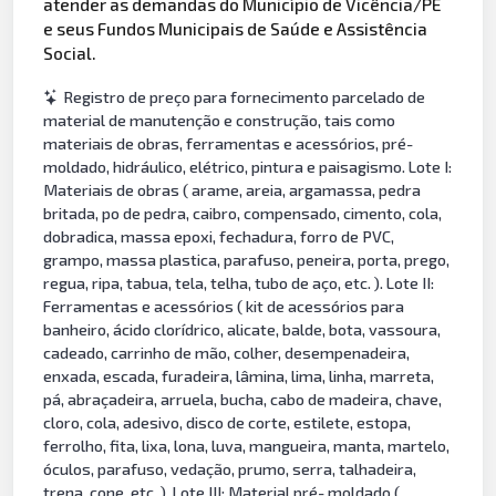
atender as demandas do Município de Vicência/PE
e seus Fundos Municipais de Saúde e Assistência
Social.
Registro de preço para fornecimento parcelado de
material de manutenção e construção, tais como
materiais de obras, ferramentas e acessórios, pré-
moldado, hidráulico, elétrico, pintura e paisagismo. Lote I:
Materiais de obras ( arame, areia, argamassa, pedra
britada, po de pedra, caibro, compensado, cimento, cola,
dobradica, massa epoxi, fechadura, forro de PVC,
grampo, massa plastica, parafuso, peneira, porta, prego,
regua, ripa, tabua, tela, telha, tubo de aço, etc. ). Lote II:
Ferramentas e acessórios ( kit de acessórios para
banheiro, ácido clorídrico, alicate, balde, bota, vassoura,
cadeado, carrinho de mão, colher, desempenadeira,
enxada, escada, furadeira, lâmina, lima, linha, marreta,
pá, abraçadeira, arruela, bucha, cabo de madeira, chave,
cloro, cola, adesivo, disco de corte, estilete, estopa,
ferrolho, fita, lixa, lona, luva, mangueira, manta, martelo,
óculos, parafuso, vedação, prumo, serra, talhadeira,
trena, cone, etc. ). Lote III: Material pré- moldado (