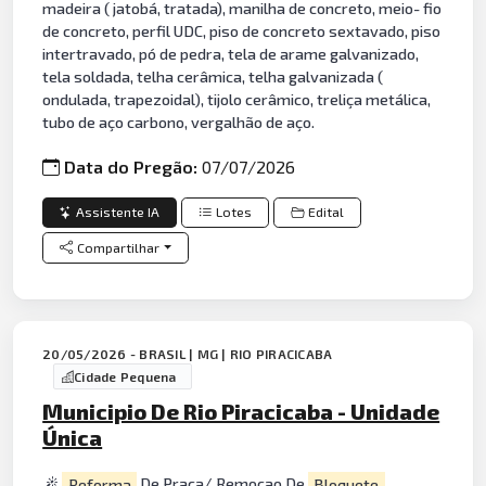
madeira ( jatobá, tratada), manilha de concreto, meio- fio
de concreto, perfil UDC, piso de concreto sextavado, piso
intertravado, pó de pedra, tela de arame galvanizado,
tela soldada, telha cerâmica, telha galvanizada (
ondulada, trapezoidal), tijolo cerâmico, treliça metálica,
tubo de aço carbono, vergalhão de aço.
Data do Pregão:
07/07/2026
Assistente IA
Lotes
Edital
Compartilhar
20/05/2026 - BRASIL | MG | RIO PIRACICABA
Cidade Pequena
Municipio De Rio Piracicaba - Unidade
Única
Reforma
De Praca/ Remocao De
Bloquete