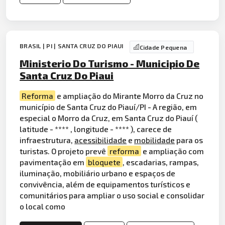
BRASIL | PI | SANTA CRUZ DO PIAUI
Cidade Pequena
Ministerio Do Turismo - Municipio De
Santa Cruz Do Piaui
Reforma
e ampliação do Mirante Morro da Cruz no
município de Santa Cruz do Piauí/PI - A região, em
especial o Morro da Cruz, em Santa Cruz do Piauí (
latitude - **** , longitude - **** ), carece de
infraestrutura,
acessibilidade
e
mobilidade
para os
turistas. O projeto prevê
reforma
e ampliação com
pavimentação em
bloquete
, escadarias, rampas,
iluminação, mobiliário urbano e espaços de
convivência, além de equipamentos turísticos e
comunitários para ampliar o uso social e consolidar
o local como