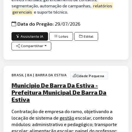
segmentação, automação de campanhas,
relatórios
gerenciais
e suporte técnico.
Data do Pregão:
29/07/2026
Assistente IA
Lotes
Edital
Compartilhar
BRASIL | BA | BARRA DA ESTIVA
Cidade Pequena
Municipio De Barra Da Estiva -
Prefeitura Municipal De Barra Da
Estiva
Contratação de empresa do ramo, objetivando a
locação de sistema de
gestão
escolar, contendo
módulos: administrativo e pedagógico; transporte
escolar;
alimentação
escolar; painel do professor;