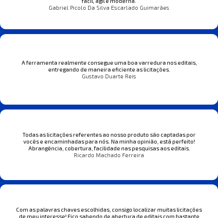
fácil, ágil e moderna.
Gabriel Picolo Da Silva Escarlado Guimarães
A ferramenta realmente consegue uma boa varredura nos editais,
entregando de maneira eficiente as licitações.
Gustavo Duarte Reis
Todas as licitações referentes ao nosso produto são captadas por
vocês e encaminhadas para nós. Na minha opinião, está perfeito!
Abrangência, cobertura, facilidade nas pesquisas aos editais.
Ricardo Machado Ferreira
Com as palavras chaves escolhidas, consigo localizar muitas licitações
de meu interesse! Fico sabendo de abertura de editais com bastante