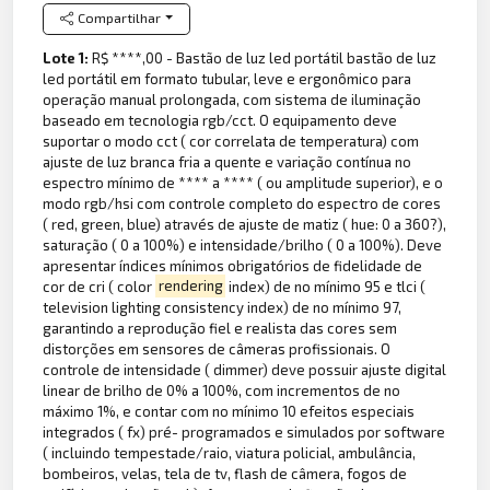
Compartilhar
Lote 1:
R$ ****,00 - Bastão de luz led portátil bastão de luz
led portátil em formato tubular, leve e ergonômico para
operação manual prolongada, com sistema de iluminação
baseado em tecnologia rgb/cct. O equipamento deve
suportar o modo cct ( cor correlata de temperatura) com
ajuste de luz branca fria a quente e variação contínua no
espectro mínimo de **** a **** ( ou amplitude superior), e o
modo rgb/hsi com controle completo do espectro de cores
( red, green, blue) através de ajuste de matiz ( hue: 0 a 360?),
saturação ( 0 a 100%) e intensidade/brilho ( 0 a 100%). Deve
apresentar índices mínimos obrigatórios de fidelidade de
cor de cri ( color
rendering
index) de no mínimo 95 e tlci (
television lighting consistency index) de no mínimo 97,
garantindo a reprodução fiel e realista das cores sem
distorções em sensores de câmeras profissionais. O
controle de intensidade ( dimmer) deve possuir ajuste digital
linear de brilho de 0% a 100%, com incrementos de no
máximo 1%, e contar com no mínimo 10 efeitos especiais
integrados ( fx) pré- programados e simulados por software
( incluindo tempestade/raio, viatura policial, ambulância,
bombeiros, velas, tela de tv, flash de câmera, fogos de