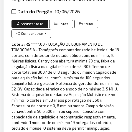
Data do Pregão:
10/06/2026
Assistente IA
Lotes
Edital
Compartilhar
Lote 3:
R$ ****,00 - LOCAÇÃO DE EQUIPAMENTO DE
TOMOGRAFIA - Tomógrafo computadorizado helicoidal de 16
cortes, com detector de estado sólido com, no mínimo, 16
fileiras físicas. Gantry com abertura mínima 70 cm, faixa de
angulação física ou digital mínima de +/- 30?; Tempo de
corte total em 360? de 0, 8 segundo ou menor; Capacidade
para aquisição helical contínua mínima de 100 segundos.
Conjunto tubo e gerador: Potência do gerador de, no mínimo,
32 KW; Capacidade térmica do anodo de no mínimo 3. 5 MHU.
Sistema de aquisição de dados: Aquisição Multislice de no
mínimo 16 cortes simultâneos por rotação de 360?;
Espessura de corte de 0, 8 mm ou menor. Campo de visão
variável entre 50 e 500 mm ou superior. Console com
capacidade de aquisição e reconstrução respectivamente,
contendo 1 monitor de no mínimo 19 polegadas colorido,
teclado e mouse. O sistema deve permitir manipulação,