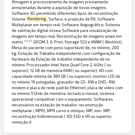
filmagem e processamento de imagens previamente
armazenadas durante a aquisição de novas imagens.
Software 3D, permitindo diferentes tipos de reconstrução:
Volume
Rendering
, Surface, e projeção de RX; Software
Multiplanar em tempo real; Software Angiográfico; Sistema
de subtração digital óssea; Software para visualização de
imagens em tempo real. Reconstrução de imagens axiais em
matriz **** DICOM 3. 0: Print, Storage SCU e MWM ( Worklist).
Mesa do paciente com peso suportável de, no mínimo, 200
kg. Estação de Trabalho independente com configuração de
Hardware da Estação de trabalho independente de no
mínimo: Processador Intel Xeon Quad Core 2. 4GHz ( ou
superior), 12 GB de memória RAM ( ou superior), HD com
capacidade mínima de 380 GB ( ou superior), monitor LCD de
no mínimo 19 polegadas, gravador de CD- RW e DVD- RW,
modem e placa de rede padrão Ethernet, placa de vídeo com
no mínimo 512mb de memória, teclado e mouse, sistema
operacional compatível com o equipamento. Softwares
necessários na estação de trabalho: reconstrução
multiplanar ( MPR), MPR curvo e oblíquo, MIP, min- MIP,
reconstrução tridimensional ( 3D) SSD e VR ou superior,
remoção d