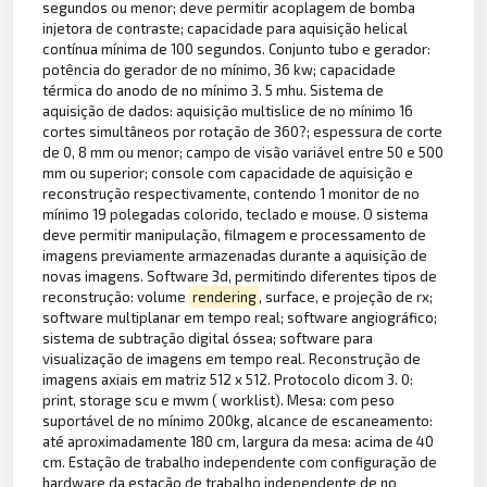
segundos ou menor; deve permitir acoplagem de bomba
injetora de contraste; capacidade para aquisição helical
contínua mínima de 100 segundos. Conjunto tubo e gerador:
potência do gerador de no mínimo, 36 kw; capacidade
térmica do anodo de no mínimo 3. 5 mhu. Sistema de
aquisição de dados: aquisição multislice de no mínimo 16
cortes simultâneos por rotação de 360?; espessura de corte
de 0, 8 mm ou menor; campo de visão variável entre 50 e 500
mm ou superior; console com capacidade de aquisição e
reconstrução respectivamente, contendo 1 monitor de no
mínimo 19 polegadas colorido, teclado e mouse. O sistema
deve permitir manipulação, filmagem e processamento de
imagens previamente armazenadas durante a aquisição de
novas imagens. Software 3d, permitindo diferentes tipos de
reconstrução: volume
rendering
, surface, e projeção de rx;
software multiplanar em tempo real; software angiográfico;
sistema de subtração digital óssea; software para
visualização de imagens em tempo real. Reconstrução de
imagens axiais em matriz 512 x 512. Protocolo dicom 3. 0:
print, storage scu e mwm ( worklist). Mesa: com peso
suportável de no mínimo 200kg, alcance de escaneamento:
até aproximadamente 180 cm, largura da mesa: acima de 40
cm. Estação de trabalho independente com configuração de
hardware da estação de trabalho independente de no