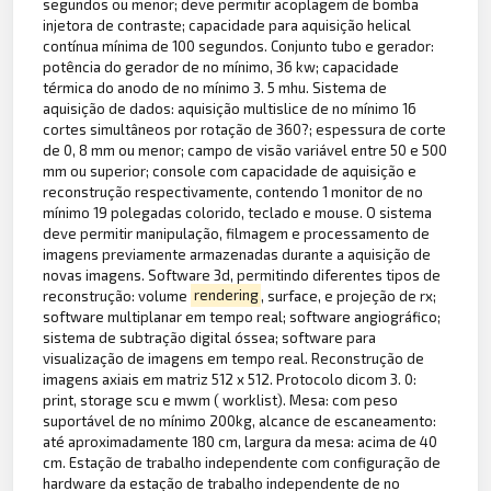
segundos ou menor; deve permitir acoplagem de bomba
injetora de contraste; capacidade para aquisição helical
contínua mínima de 100 segundos. Conjunto tubo e gerador:
potência do gerador de no mínimo, 36 kw; capacidade
térmica do anodo de no mínimo 3. 5 mhu. Sistema de
aquisição de dados: aquisição multislice de no mínimo 16
cortes simultâneos por rotação de 360?; espessura de corte
de 0, 8 mm ou menor; campo de visão variável entre 50 e 500
mm ou superior; console com capacidade de aquisição e
reconstrução respectivamente, contendo 1 monitor de no
mínimo 19 polegadas colorido, teclado e mouse. O sistema
deve permitir manipulação, filmagem e processamento de
imagens previamente armazenadas durante a aquisição de
novas imagens. Software 3d, permitindo diferentes tipos de
reconstrução: volume
rendering
, surface, e projeção de rx;
software multiplanar em tempo real; software angiográfico;
sistema de subtração digital óssea; software para
visualização de imagens em tempo real. Reconstrução de
imagens axiais em matriz 512 x 512. Protocolo dicom 3. 0:
print, storage scu e mwm ( worklist). Mesa: com peso
suportável de no mínimo 200kg, alcance de escaneamento:
até aproximadamente 180 cm, largura da mesa: acima de 40
cm. Estação de trabalho independente com configuração de
hardware da estação de trabalho independente de no