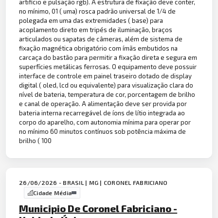
artifício e pulsação rgb). A estrutura de fixação deve conter,
no mínimo, 01 ( uma) rosca padrão universal de 1/4 de
polegada em uma das extremidades ( base) para
acoplamento direto em tripés de iluminação, braços
articulados ou sapatas de câmeras, além de sistema de
fixação magnética obrigatório com ímãs embutidos na
carcaça do bastão para permitir a fixação direta e segura em
superfícies metálicas ferrosas. O equipamento deve possuir
interface de controle em painel traseiro dotado de display
digital ( oled, lcd ou equivalente) para visualização clara do
nível de bateria, temperatura de cor, porcentagem de brilho
e canal de operação. A alimentação deve ser provida por
bateria interna recarregável de íons de lítio integrada ao
corpo do aparelho, com autonomia mínima para operar por
no mínimo 60 minutos contínuos sob potência máxima de
brilho ( 100
26/06/2026 - BRASIL | MG | CORONEL FABRICIANO
Cidade Média
Municipio De Coronel Fabriciano -