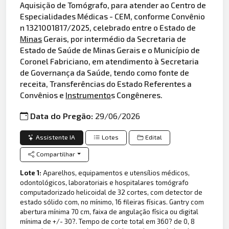
Aquisição de Tomógrafo, para atender ao Centro de
Especialidades Médicas - CEM, conforme Convênio
n 1321001817/2025, celebrado entre o Estado de
Minas
Gerais, por intermédio da Secretaria de
Estado de Saúde de Minas Gerais e o Município de
Coronel Fabriciano, em atendimento à Secretaria
de Governança da Saúde, tendo como fonte de
receita, Transferências do Estado Referentes a
Convênios e
Instrumento
s Congêneres.
Data do Pregão:
29/06/2026
Assistente IA
Lotes
Edital
Compartilhar
Lote 1:
Aparelhos, equipamentos e utensílios médicos,
odontológicos, laboratoriais e hospitalares tomógrafo
computadorizado helicoidal de 32 cortes, com detector de
estado sólido com, no mínimo, 16 fileiras físicas. Gantry com
abertura mínima 70 cm, faixa de angulação física ou digital
mínima de +/- 30?. Tempo de corte total em 360? de 0, 8