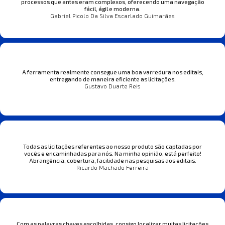
processos que antes eram complexos, oferecendo uma navegação
fácil, ágil e moderna.
Gabriel Picolo Da Silva Escarlado Guimarães
A ferramenta realmente consegue uma boa varredura nos editais,
entregando de maneira eficiente as licitações.
Gustavo Duarte Reis
Todas as licitações referentes ao nosso produto são captadas por
vocês e encaminhadas para nós. Na minha opinião, está perfeito!
Abrangência, cobertura, facilidade nas pesquisas aos editais.
Ricardo Machado Ferreira
Com as palavras chaves escolhidas, consigo localizar muitas licitações