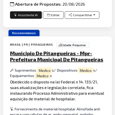
Abertura de Propostas:
20/08/2026
Assistente IA
Edital
Compartilhar
Recomendamos
BRASIL | PR | PITANGUEIRAS
Cidade Pequena
Municipio De Pitangueiras - Mpr-
Prefeitura Municipal De Pitangueiras
Suprimentos
Medico
s/ Dispositivos
Medico
s/
Equipamentos
Medico
s
Obedecido o disposto na lei Federal n 14. 133/21,
suas atualizações e legislação correlata, fica
instaurando Processo Administrativo para eventual
aquisição de material de hospitalar.
Fornecimento de material hospitalar Almofada anti
escara com células de ar, ambu neonatal, andador