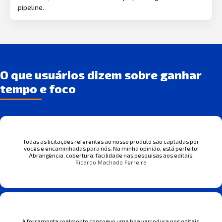
pipeline.
O que usuários dizem sobre ganhar
tempo e foco
Todas as licitações referentes ao nosso produto são captadas por
vocês e encaminhadas para nós. Na minha opinião, está perfeito!
Abrangência, cobertura, facilidade nas pesquisas aos editais.
Ricardo Machado Ferreira
A ferramenta realmente consegue uma boa varredura nos editais,