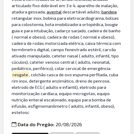
articulado fixo dobrável em 3 e 4, aparelho de inalação,
atadura gessada,
avental
descartável adulto,
bandeja
retangular inox, bobina para eletrocardiograma, bolsas
para colostomia, bota imobilizadora ortopédica, bougie
guia e para intubação, cadarço sarjado, cadeira de banho
( normal e obeso), cadeira de rodas ( normal e obeso),
cadeira de rodas motorizada elétrica, caixa térmica com
termômetro digital, campo fenestrado estéril, carvão
ativado manipulado, cateter nasal ( adulto, infantil, tipo
cúculos), cateter venoso central ( adulto, neonatal,
pediátrico, periférico), colar cervical de emergência
resgate
, colchão casca de ovo espuma perfilada, cuba
rim inox, detergente enzimático, dreno de penrose,
eletrodo de ECG ( adulto e infantil), eletrodo para
monitorização cardíaca, equipo microgotas, equipo
nutrição enteral escalonado, equipo para bomba de
infusão, esfigmomanômetro ( adulto, infantil, obeso),
estetosc
Data do Pregão:
20/08/2026