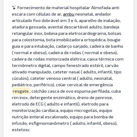
Fornecimento de material hospitalar Almofada anti
escara com células de ar,
ambu
neonatal, andador
articulado fixo dobrável em 3 e 4, aparelho de inalação,
atadura gessada, avental descartável adulto, bandeja
retangular inox, bobina para eletrocardiograma, bolsas
para colostomia, bota imobilizadora ortopédica, bougie
guia e para intubação, cadarço sarjado, cadeira de banho
( normal e obeso), cadeira de rodas ( normal e obeso),
cadeira de rodas motorizada elétrica, caixa térmica com
termômetro digital, campo fenestrado estéril, carvão
ativado manipulado, cateter nasal ( adulto, infantil, tipo
cúculos), cateter venoso central ( adulto, neonatal,
pediátrico, periférico), colar cervical de emergência
resgate
, colchão casca de ovo espuma perfilada, cuba
rim inox, detergente enzimático, dreno de penrose,
eletrodo de ECG ( adulto e infantil), eletrodo para
monitorização cardíaca, equipo microgotas, equipo
nutrição enteral escalonado, equipo para bomba de
infusão, esfigmomanômetro ( adulto, infantil, obeso),
estetosc