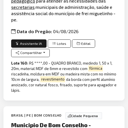
pedagógico
para atender as necessidades das
secretarias
municipais de administração, saúde e
assistência social do município de frei miguelinho -
pe.
Data do Pregão:
04/08/2026
Assistente IA
Lotes
Edital
Compartilhar
Lote 160:
R$ ****,00 - QUADRO BRANCO, medindo 1, 50 x 1,
20m, material MDF de 6mm e revestido com
fórmica
riscadinha, moldura em MDF ou madeira mista com no mínimo
10cm de largura,
revestimento
da borda com perfil alumínio
anoizado, cor natural fosco, frisado, suporte para apagador e
lápis.
BRASIL | PE | BOM CONSELHO
Cidade Pequena
Municipio De Bom Conselho -