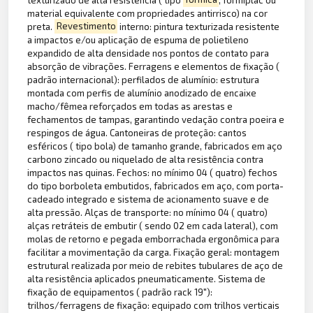
material equivalente com propriedades antirrisco) na cor
preta.
Revestimento
interno: pintura texturizada resistente
a impactos e/ou aplicação de espuma de polietileno
expandido de alta densidade nos pontos de contato para
absorção de vibrações. Ferragens e elementos de fixação (
padrão internacional): perfilados de alumínio: estrutura
montada com perfis de alumínio anodizado de encaixe
macho/fêmea reforçados em todas as arestas e
fechamentos de tampas, garantindo vedação contra poeira e
respingos de água. Cantoneiras de proteção: cantos
esféricos ( tipo bola) de tamanho grande, fabricados em aço
carbono zincado ou niquelado de alta resistência contra
impactos nas quinas. Fechos: no mínimo 04 ( quatro) fechos
do tipo borboleta embutidos, fabricados em aço, com porta-
cadeado integrado e sistema de acionamento suave e de
alta pressão. Alças de transporte: no mínimo 04 ( quatro)
alças retráteis de embutir ( sendo 02 em cada lateral), com
molas de retorno e pegada emborrachada ergonômica para
facilitar a movimentação da carga. Fixação geral: montagem
estrutural realizada por meio de rebites tubulares de aço de
alta resistência aplicados pneumaticamente. Sistema de
fixação de equipamentos ( padrão rack 19"):
trilhos/ferragens de fixação: equipado com trilhos verticais