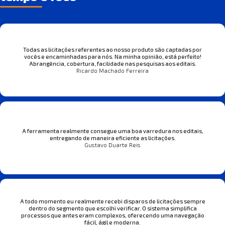
Todas as licitações referentes ao nosso produto são captadas por
vocês e encaminhadas para nós. Na minha opinião, está perfeito!
Abrangência, cobertura, facilidade nas pesquisas aos editais.
Ricardo Machado Ferreira
A ferramenta realmente consegue uma boa varredura nos editais,
entregando de maneira eficiente as licitações.
Gustavo Duarte Reis
A todo momento eu realmente recebi disparos de licitações sempre
dentro do segmento que escolhi verificar. O sistema simplifica
processos que antes eram complexos, oferecendo uma navegação
fácil, ágil e moderna.