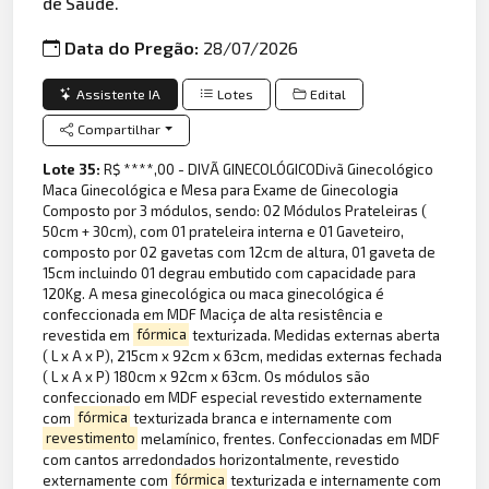
de Saúde.
Data do Pregão:
28/07/2026
Assistente IA
Lotes
Edital
Compartilhar
Lote 35:
R$ ****,00 - DIVÃ GINECOLÓGICODivã Ginecológico
Maca Ginecológica e Mesa para Exame de Ginecologia
Composto por 3 módulos, sendo: 02 Módulos Prateleiras (
50cm + 30cm), com 01 prateleira interna e 01 Gaveteiro,
composto por 02 gavetas com 12cm de altura, 01 gaveta de
15cm incluindo 01 degrau embutido com capacidade para
120Kg. A mesa ginecológica ou maca ginecológica é
confeccionada em MDF Maciça de alta resistência e
revestida em
fórmica
texturizada. Medidas externas aberta
( L x A x P), 215cm x 92cm x 63cm, medidas externas fechada
( L x A x P) 180cm x 92cm x 63cm. Os módulos são
confeccionado em MDF especial revestido externamente
com
fórmica
texturizada branca e internamente com
revestimento
melamínico, frentes. Confeccionadas em MDF
com cantos arredondados horizontalmente, revestido
externamente com
fórmica
texturizada e internamente com