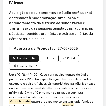
Minas
Aquisição de equipamentos de
áudio
profissional
destinados à modernização, ampliação e
aprimoramento do sistema de
sonorização
e
transmissão das sessões legislativas, audiências
públicas, reuniões ordinárias e extraordinárias da
câmara municipal de
Abertura de Propostas:
27/07/2026
Assistente IA
Lotes
Edital
Compartilhar
Lote 10:
R$ ****,00 - Case para equipamentos de áudio
padrão rack 19" - 16u especificações técnicas detalhadas
estrutura e painéis ( chassis): material dos painéis: fabricado
em compensado naval de alta densidade, com espessura
mínima de 9 mm a 10 mm, imune a pragas e com alta
resistência à umidade e deformações mecânicas.
Revestimento
externo: acabamento em laminado fenólico
texturizado de alta resistência ( tipo
formica
, formiplac ou