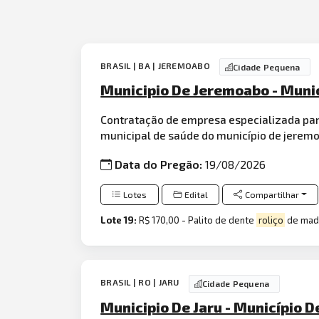
BRASIL | BA | JEREMOABO
Cidade Pequena
Municipio De Jeremoabo - Muni
Contratação de empresa especializada par
municipal de saúde do município de jere
Data do Pregão:
19/08/2026
Lotes
Edital
Compartilhar
Lote 19:
R$ 170,00 - Palito de dente
roliço
de made
BRASIL | RO | JARU
Cidade Pequena
Municipio De Jaru - Município 