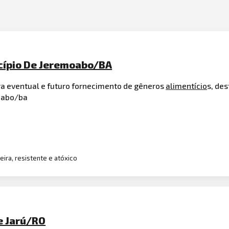
cípio De Jeremoabo/BA
a eventual e futuro fornecimento de gêneros
alimentício
s, de
moabo/ba
ira, resistente e atóxico
De Jarú/RO