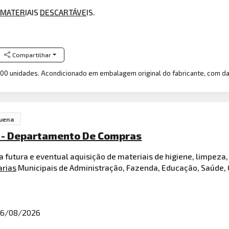
E
MATER
IAIS
DESCARTÁVE
IS.
Compartilhar
100 unidades. Acondicionado em embalagem original do fabricante, com da
uena
ul - Departamento De Compras
 futura e eventual aquisição de materiais de higiene, limpeza
arias
Municipais de Administração, Fazenda, Educação, Saúde, O
6/08/2026