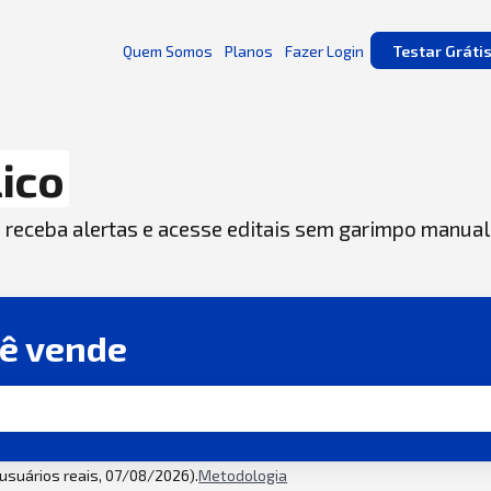
Quem Somos
Planos
Fazer Login
Testar Gráti
ico
, receba alertas e acesse editais sem garimpo manual
cê vende
2 usuários reais, 07/08/2026).
Metodologia