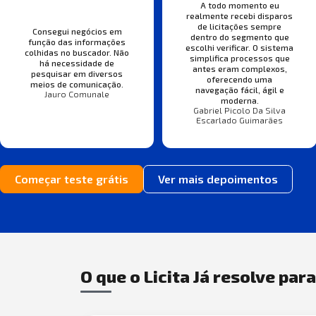
A todo momento eu
realmente recebi disparos
de licitações sempre
Consegui negócios em
dentro do segmento que
função das informações
escolhi verificar. O sistema
colhidas no buscador. Não
simplifica processos que
há necessidade de
antes eram complexos,
pesquisar em diversos
oferecendo uma
meios de comunicação.
navegação fácil, ágil e
Jauro Comunale
moderna.
Gabriel Picolo Da Silva
Escarlado Guimarães
Começar teste grátis
Ver mais depoimentos
O que o Licita Já resolve par