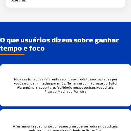
O que usuários dizem sobre ganhar
tempo e foco
Todas as licitações referentes ao nosso produto são captadas por
vocês e encaminhadas para nós. Na minha opinião, está perfeito!
Abrangência, cobertura, facilidade nas pesquisas aos editais.
Ricardo Machado Ferreira
A ferramenta realmente consegue uma boa varredura nos editais,
entregando de maneira eficiente as licitações.