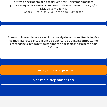
dentro do segmento que escolhi verificar. O sistema simplifica
processos que antes eram complexos, oferecendo uma navegação
fácil, ágil e moderna.
Gabriel Picolo Da Silva Escarlado Guimarães
Com as palavras chaves escolhidas, consigo localizar muitas licitações
de meu interesse! Fico sabendo de abertura de editais com bastante
antecedência, tendo tempo hábil para se organizar para participar!
D Comaq
Começar teste grátis
Ver mais depoimentos