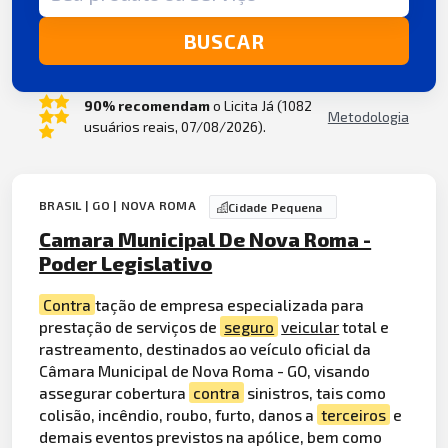
BUSCAR
90% recomendam
o Licita Já (1082
Metodologia
usuários reais, 07/08/2026).
BRASIL | GO | NOVA ROMA
Cidade Pequena
Camara Municipal De Nova Roma -
Poder Legislativo
Contra
tação de empresa especializada para
prestação de serviços de
seguro
veicular
total e
rastreamento, destinados ao veículo oficial da
Câmara Municipal de Nova Roma - GO, visando
assegurar cobertura
contra
sinistros, tais como
colisão, incêndio, roubo, furto, danos a
terceiros
e
demais eventos previstos na apólice, bem como