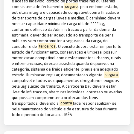
e acesso indevido, dotado de portas traseiras ou laterais
com sistema de fechamento
seguro
, piso em bom estado,
estrutura integra e capacidade compativel com a finalidade
de transporte de cargas leves e medias. O caminhao devera
possuir capacidade minima de carga util de **** kg,
conforme definicao da Administracao a partir da demanda
estimada, devendo ser adequado ao transporte de bens
publicos sem comprometer a seguranca da carga, do
condutor e de
terceiros
. O veiculo devera estar em perfeito
estado de funcionamento, conservacao e limpeza, possuir
motorizacao compativel com deslocamentos urbanos, rurais
e intermunicipais, direcao assistida quando disponivel na
categoria, sistema de freios eficiente, pneus em adequado
estado, iluminacao regular, documentacao vigente,
seguro
compativel e todos os equipamentos obrigatorios exigidos
pela legislacao de transito. A carroceria bau devera estar
livre de infiltracoes, aberturas indevidas, corrosao ou avarias
que possam comprometer a protecao dos bens
transportados, devendo a
contra
tada responsabilizar- se
pela manutencao do veiculo e da estrutura do bau durante
todo o periodo de locacao. - MÊS