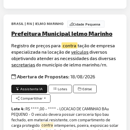
BRASIL | RN | IELMO MARINHO
Cidade Pequena
Prefeitura Municipal Ielmo Marinho
Registro de preços para
contra
tação de empresa
especializada na locação de
veículos
diversos
objetivando atender as necessidades das diversas
secretarias
do município de ielmo marinho/rn.
Abertura de Propostas:
18/08/2026
Assistente IA
Lotes
Edital
Compartilhar
Lote 4:
R$ ****,00 - **** - LOCACAO DE CAMINHAO BAu
PEQUENO - O veiculo devera possuir carroceria tipo bau
fechado, em material resistente, com compartimento de
carga protegido
contra
intemperies, poeira, exposicao solar