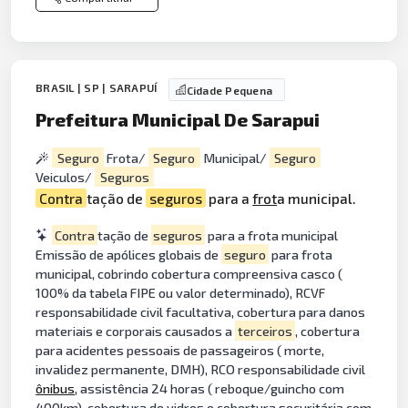
BRASIL | SP | SARAPUÍ
Cidade Pequena
Prefeitura Municipal De Sarapui
Seguro
Frota/
Seguro
Municipal/
Seguro
Veiculos/
Seguros
Contra
tação de
seguros
para a
frot
a municipal.
Contra
tação de
seguros
para a frota municipal
Emissão de apólices globais de
seguro
para frota
municipal, cobrindo cobertura compreensiva casco (
100% da tabela FIPE ou valor determinado), RCVF
responsabilidade civil facultativa, cobertura para danos
materiais e corporais causados a
terceiros
, cobertura
para acidentes pessoais de passageiros ( morte,
invalidez permanente, DMH), RCO responsabilidade civil
ônibus
, assistência 24 horas ( reboque/guincho com
400km), cobertura de vidros e cobertura securitária com