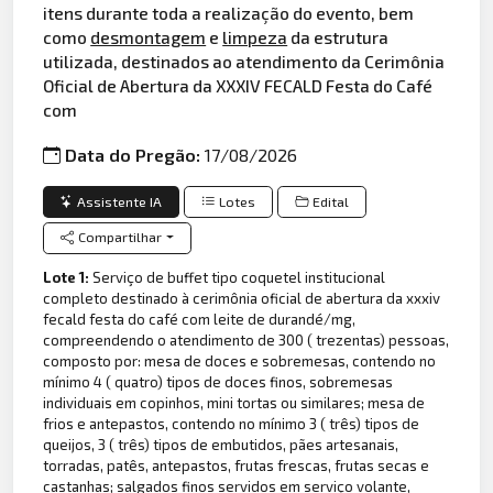
itens durante toda a realização do evento, bem
como
desmontagem
e
limpeza
da estrutura
utilizada, destinados ao atendimento da Cerimônia
Oficial de Abertura da XXXIV FECALD Festa do Café
com
Data do Pregão:
17/08/2026
Assistente IA
Lotes
Edital
Compartilhar
Lote 1:
Serviço de buffet tipo coquetel institucional
completo destinado à cerimônia oficial de abertura da xxxiv
fecald festa do café com leite de durandé/mg,
compreendendo o atendimento de 300 ( trezentas) pessoas,
composto por: mesa de doces e sobremesas, contendo no
mínimo 4 ( quatro) tipos de doces finos, sobremesas
individuais em copinhos, mini tortas ou similares; mesa de
frios e antepastos, contendo no mínimo 3 ( três) tipos de
queijos, 3 ( três) tipos de embutidos, pães artesanais,
torradas, patês, antepastos, frutas frescas, frutas secas e
castanhas; salgados finos servidos em serviço volante,