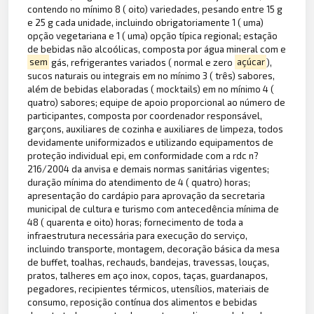
contendo no mínimo 8 ( oito) variedades, pesando entre 15 g
e 25 g cada unidade, incluindo obrigatoriamente 1 ( uma)
opção vegetariana e 1 ( uma) opção típica regional; estação
de bebidas não alcoólicas, composta por água mineral com e
sem
gás, refrigerantes variados ( normal e zero
açúcar
),
sucos naturais ou integrais em no mínimo 3 ( três) sabores,
além de bebidas elaboradas ( mocktails) em no mínimo 4 (
quatro) sabores; equipe de apoio proporcional ao número de
participantes, composta por coordenador responsável,
garçons, auxiliares de cozinha e auxiliares de limpeza, todos
devidamente uniformizados e utilizando equipamentos de
proteção individual epi, em conformidade com a rdc n?
216/2004 da anvisa e demais normas sanitárias vigentes;
duração mínima do atendimento de 4 ( quatro) horas;
apresentação do cardápio para aprovação da secretaria
municipal de cultura e turismo com antecedência mínima de
48 ( quarenta e oito) horas; fornecimento de toda a
infraestrutura necessária para execução do serviço,
incluindo transporte, montagem, decoração básica da mesa
de buffet, toalhas, rechauds, bandejas, travessas, louças,
pratos, talheres em aço inox, copos, taças, guardanapos,
pegadores, recipientes térmicos, utensílios, materiais de
consumo, reposição contínua dos alimentos e bebidas