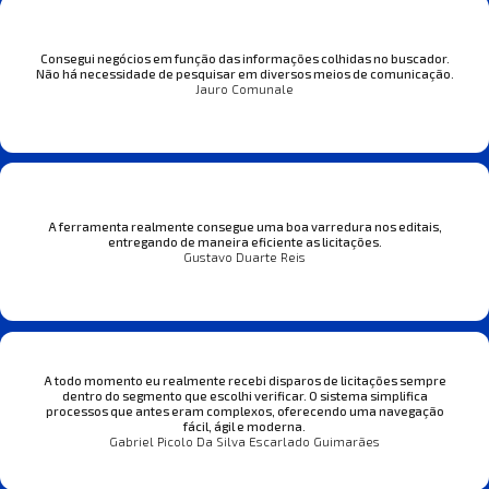
Consegui negócios em função das informações colhidas no buscador.
Não há necessidade de pesquisar em diversos meios de comunicação.
Jauro Comunale
A ferramenta realmente consegue uma boa varredura nos editais,
entregando de maneira eficiente as licitações.
Gustavo Duarte Reis
A todo momento eu realmente recebi disparos de licitações sempre
dentro do segmento que escolhi verificar. O sistema simplifica
processos que antes eram complexos, oferecendo uma navegação
fácil, ágil e moderna.
Gabriel Picolo Da Silva Escarlado Guimarães