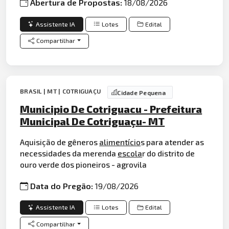
Abertura de Propostas:
18/08/2026
Assistente IA
Lotes
Edital
Compartilhar
BRASIL | MT | COTRIGUAÇU
Cidade Pequena
Municipio De Cotriguacu - Prefeitura
Municipal De Cotriguaçu- MT
Aquisição de gêneros
alimentício
s para atender as
necessidades da merenda
escola
r do distrito de
ouro verde dos pioneiros - agrovila
Data do Pregão:
19/08/2026
Assistente IA
Lotes
Edital
Compartilhar