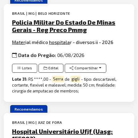
BRASIL | MG | BELO HORIZONTE
Policia Militar Do Estado De Minas
Gerais - Reg Preco Pmmg
Mater
ial médico
hospitala
r - diversos ii - 2026
Data do Pregão:
06/08/2026
Lotes
Edital
Compartilhar
Lote 31:
R$ ****,00 -
Serra
de
gigli
- tipo: descartavel,
cortante, flexivel e maleavel; medida: 50 cm; finalidade:
cirurgia de amputacao de membros;
Recomendamos
BRASIL | MG | JUIZ DE FORA
Hospital Universitário Ufjf (Uasg: