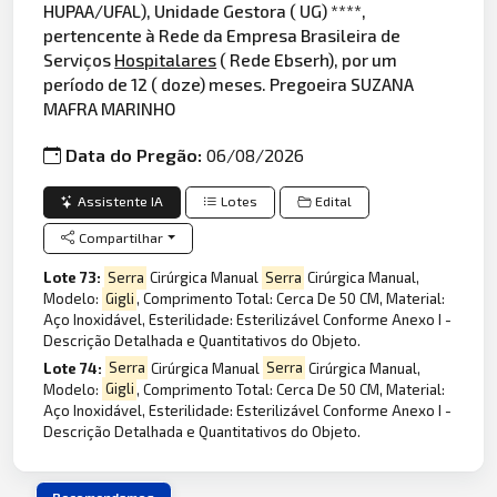
HUPAA/UFAL), Unidade Gestora ( UG) ****,
pertencente à Rede da Empresa Brasileira de
Serviços
Hospitalares
( Rede Ebserh), por um
período de 12 ( doze) meses. Pregoeira SUZANA
MAFRA MARINHO
Data do Pregão:
06/08/2026
Assistente IA
Lotes
Edital
Compartilhar
Lote 73:
Serra
Cirúrgica Manual
Serra
Cirúrgica Manual,
Modelo:
Gigli
, Comprimento Total: Cerca De 50 CM, Material:
Aço Inoxidável, Esterilidade: Esterilizável Conforme Anexo I -
Descrição Detalhada e Quantitativos do Objeto.
Lote 74:
Serra
Cirúrgica Manual
Serra
Cirúrgica Manual,
Modelo:
Gigli
, Comprimento Total: Cerca De 50 CM, Material:
Aço Inoxidável, Esterilidade: Esterilizável Conforme Anexo I -
Descrição Detalhada e Quantitativos do Objeto.
Recomendamos