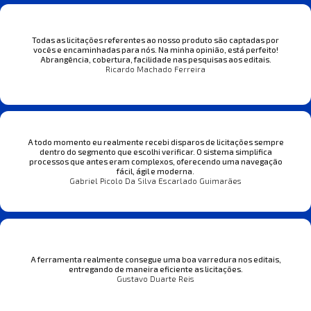
Todas as licitações referentes ao nosso produto são captadas por
vocês e encaminhadas para nós. Na minha opinião, está perfeito!
Abrangência, cobertura, facilidade nas pesquisas aos editais.
Ricardo Machado Ferreira
A todo momento eu realmente recebi disparos de licitações sempre
dentro do segmento que escolhi verificar. O sistema simplifica
processos que antes eram complexos, oferecendo uma navegação
fácil, ágil e moderna.
Gabriel Picolo Da Silva Escarlado Guimarães
A ferramenta realmente consegue uma boa varredura nos editais,
entregando de maneira eficiente as licitações.
Gustavo Duarte Reis