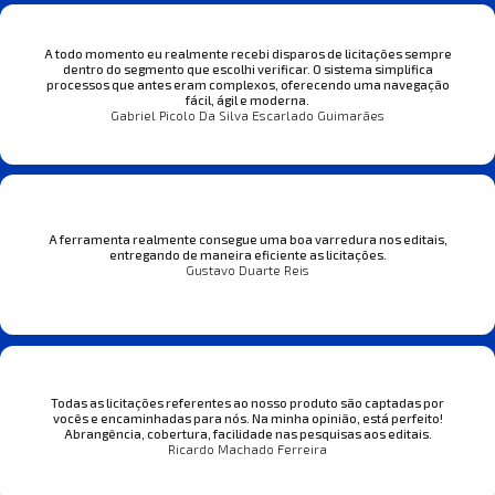
A todo momento eu realmente recebi disparos de licitações sempre
dentro do segmento que escolhi verificar. O sistema simplifica
processos que antes eram complexos, oferecendo uma navegação
fácil, ágil e moderna.
Gabriel Picolo Da Silva Escarlado Guimarães
A ferramenta realmente consegue uma boa varredura nos editais,
entregando de maneira eficiente as licitações.
Gustavo Duarte Reis
Todas as licitações referentes ao nosso produto são captadas por
vocês e encaminhadas para nós. Na minha opinião, está perfeito!
Abrangência, cobertura, facilidade nas pesquisas aos editais.
Ricardo Machado Ferreira