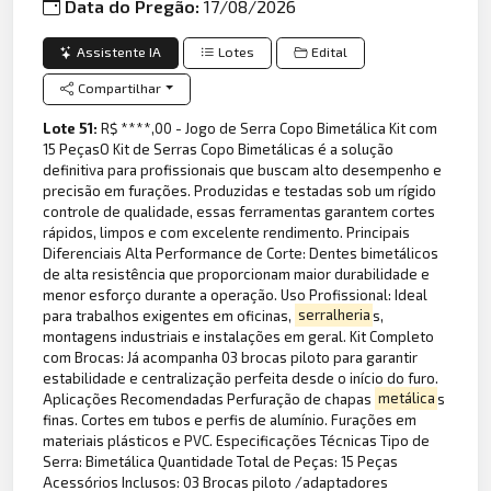
Data do Pregão:
17/08/2026
Assistente IA
Lotes
Edital
Compartilhar
Lote 51:
R$ ****,00 - Jogo de Serra Copo Bimetálica Kit com
15 PeçasO Kit de Serras Copo Bimetálicas é a solução
definitiva para profissionais que buscam alto desempenho e
precisão em furações. Produzidas e testadas sob um rígido
controle de qualidade, essas ferramentas garantem cortes
rápidos, limpos e com excelente rendimento. Principais
Diferenciais Alta Performance de Corte: Dentes bimetálicos
de alta resistência que proporcionam maior durabilidade e
menor esforço durante a operação. Uso Profissional: Ideal
para trabalhos exigentes em oficinas,
serralheria
s,
montagens industriais e instalações em geral. Kit Completo
com Brocas: Já acompanha 03 brocas piloto para garantir
estabilidade e centralização perfeita desde o início do furo.
Aplicações Recomendadas Perfuração de chapas
metálica
s
finas. Cortes em tubos e perfis de alumínio. Furações em
materiais plásticos e PVC. Especificações Técnicas Tipo de
Serra: Bimetálica Quantidade Total de Peças: 15 Peças
Acessórios Inclusos: 03 Brocas piloto /adaptadores