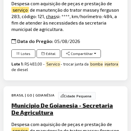
Despesa com aquisição de peças e prestação de
serviço
de manutenção do trator massey ferguson
283, código: 121,
chas
si: ****, km/horímetro: 484, a
fim de atender às necessidades da secretaria
municipal de agricultura.
Data do Pregão:
05/08/2026
Lotes
Edital
Compartilhar
Lote 1:
R$ 483,00 -
Servico
- trocar junta da
bomba
injetora
de diesel
BRASIL | GO | GOIANÉSIA
Cidade Pequena
Municipio De Goianesia - Secretaria
De Agricultura
Despesa com aquisição de peças e prestação de
serviço
de
manuten
ção do trator massey ferguson