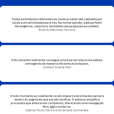
Todas as licitações referentes ao nosso produto são captadas por
vocês e encaminhadas para nós. Na minha opinião, está perfeito!
Abrangência, cobertura, facilidade nas pesquisas aos editais.
Ricardo Machado Ferreira
A ferramenta realmente consegue uma boa varredura nos editais,
entregando de maneira eficiente as licitações.
Gustavo Duarte Reis
A todo momento eu realmente recebi disparos de licitações sempre
dentro do segmento que escolhi verificar. O sistema simplifica
processos que antes eram complexos, oferecendo uma navegação
fácil, ágil e moderna.
Gabriel Picolo Da Silva Escarlado Guimarães