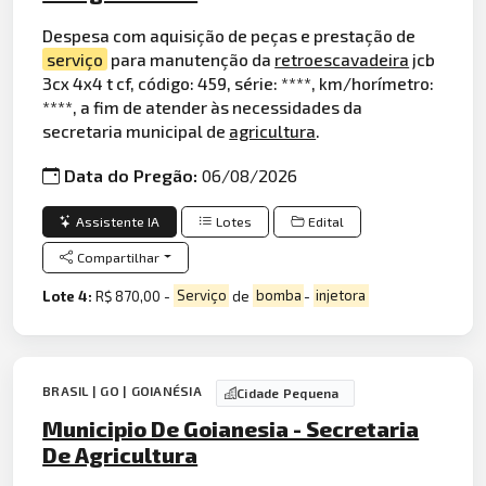
Despesa com aquisição de peças e prestação de
serviço
para manutenção da
retroescavadeira
jcb
3cx 4x4 t cf, código: 459, série: ****, km/horímetro:
****, a fim de atender às necessidades da
secretaria municipal de
agricultura
.
Data do Pregão:
06/08/2026
Assistente IA
Lotes
Edital
Compartilhar
Lote 4:
R$ 870,00 -
Serviço
de
bomba
-
injetora
BRASIL | GO | GOIANÉSIA
Cidade Pequena
Municipio De Goianesia - Secretaria
De Agricultura