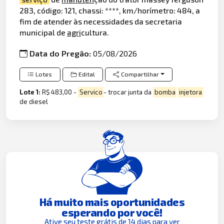
283, código: 121, chassi: ****, km/horímetro: 484, a
fim de atender às necessidades da secretaria
municipal de
agri
cultura.
Data do Pregão:
05/08/2026
Lotes
Edital
Compartilhar
Lote 1:
R$ 483,00 -
Servico
- trocar junta da
bomba
injetora
de diesel
Há muito mais oportunidades
esperando por você!
Ative seu teste grátis de 14 dias para ver