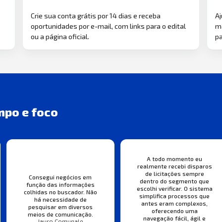
Crie sua conta grátis por 14 dias e receba
Aj
oportunidades por e-mail, com links para o edital
ma
ou a página oficial.
pa
mpo e foco
A todo momento eu
realmente recebi disparos
de licitações sempre
Consegui negócios em
dentro do segmento que
função das informações
escolhi verificar. O sistema
colhidas no buscador. Não
simplifica processos que
há necessidade de
antes eram complexos,
pesquisar em diversos
oferecendo uma
meios de comunicação.
navegação fácil, ágil e
Jauro Comunale