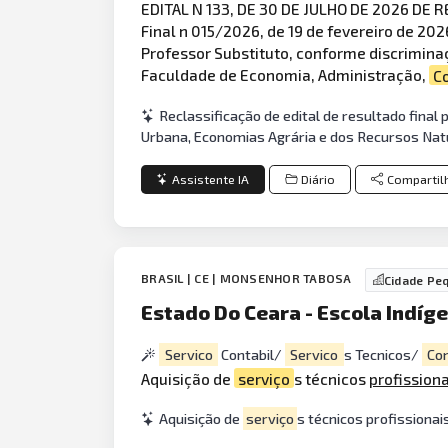
EDITAL N 133, DE 30 DE JULHO DE 2026 DE R
Final n 015/2026, de 19 de fevereiro de 20
Professor Substituto, conforme discrimina
Faculdade de Economia, Administração,
C
Reclassificação de edital de resultado fina
Urbana, Economias Agrária e dos Recursos Nat
Assistente IA
Diário
Compartil
BRASIL | CE | MONSENHOR TABOSA
Cidade Pe
Estado Do Ceara - Escola Indí
Servico
Contabil/
Servico
s Tecnicos/
Con
Aquisição de
serviço
s técnicos
profissiona
Aquisição de
serviço
s técnicos profissionai