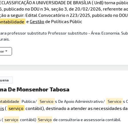
ECLASSIFICAÇÃO A UNIVERSIDADE DE BRASÍLIA ( UnB) torna públic
26, publicado no DOU n 34, seção 3, de 20/02/2026, referente 
ção a seguir: Edital Convocatório n 223/2025, publicado no D
ontabilidade
e
Gestão
de Políticas Públic
l para professor substituto Professor substituto - Área: Economia. Su
urais.
har
quena
gena De Monsenhor Tabosa
tabilidade
Publica/
Servico
s De Apoio Administrativo/
Servico
s 
is
(
serviço
contábil), destinado a atender as necessidades d
s (
serviço
contábil)
Serviço
de consultoria e assessoria contábil.