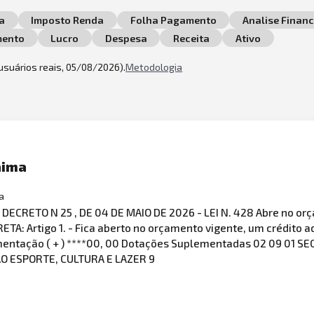
a
Imposto Renda
Folha Pagamento
Analise Financ
mento
Lucro
Despesa
Receita
Ativo
 usuários reais, 05/08/2026).
Metodologia
aima
a
DECRETO N 25 , DE 04 DE MAIO DE 2026 - LEI N. 428 Abre no or
TA: Artigo 1. - Fica aberto no orçamento vigente, um crédito ad
ementação ( + ) ****00, 00 Dotações Suplementadas 02 09 01 
AO ESPORTE, CULTURA E LAZER 9