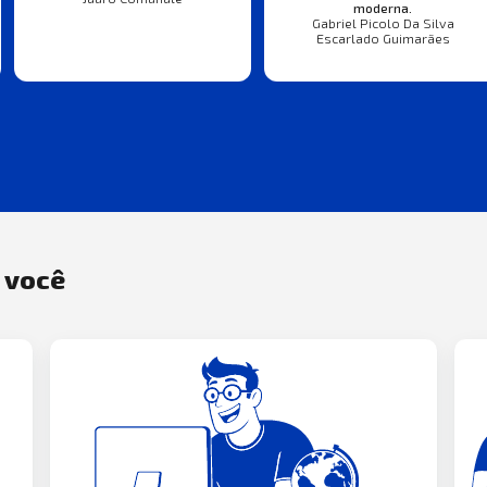
moderna.
Gabriel Picolo Da Silva
Escarlado Guimarães
a você