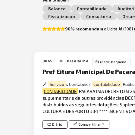
Balanco
Contabilidade
Auditori
Fiscalizacao
Consultoria
Orca
90% recomendam
o Licita Já (1081
BRASIL | RR | PACARAIMA
Cidade Pequena
Pref Eitura Municipal De Pacar
Servico
s Contabeis/
Contabilidade
Public
CONTABILIDADE
PACARA IMA DECRETO N 25 
suplementar e da outras providências DECRE
distribuídos as seguintes dotações: Supl
CULTURA E DESPORTO 334 **** INCENTIVO 
Diário
Compartilhar