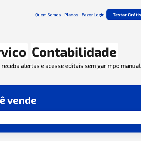
Quem Somos
Planos
Fazer Login
Testar Gráti
vico
Contabilidade
, receba alertas e acesse editais sem garimpo manual
cê vende