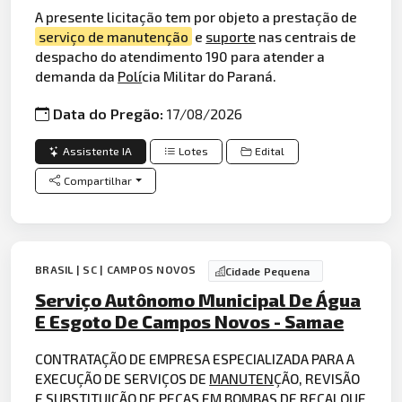
A presente licitação tem por objeto a prestação de
serviço de manutenção
e
suporte
nas centrais de
despacho do atendimento 190 para atender a
demanda da
Polí
cia Militar do Paraná.
Data do Pregão:
17/08/2026
Assistente IA
Lotes
Edital
Compartilhar
BRASIL | SC | CAMPOS NOVOS
Cidade Pequena
Serviço Autônomo Municipal De Água
E Esgoto De Campos Novos - Samae
CONTRATAÇÃO DE EMPRESA ESPECIALIZADA PARA A
EXECUÇÃO DE SERVIÇOS DE
MANUTEN
ÇÃO, REVISÃO
E SUBSTITUIÇÃO DE PEÇAS EM
BOMBAS
DE RECALQUE