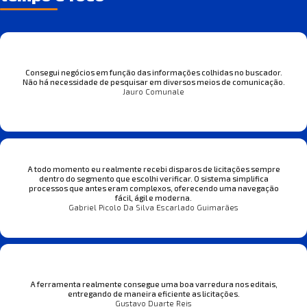
Consegui negócios em função das informações colhidas no buscador.
Não há necessidade de pesquisar em diversos meios de comunicação.
Jauro Comunale
A todo momento eu realmente recebi disparos de licitações sempre
dentro do segmento que escolhi verificar. O sistema simplifica
processos que antes eram complexos, oferecendo uma navegação
fácil, ágil e moderna.
Gabriel Picolo Da Silva Escarlado Guimarães
A ferramenta realmente consegue uma boa varredura nos editais,
entregando de maneira eficiente as licitações.
Gustavo Duarte Reis