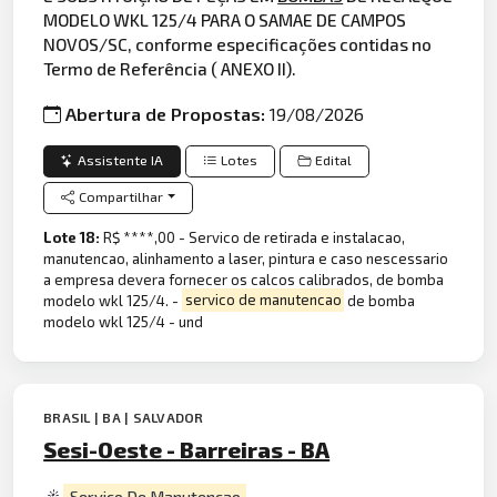
MODELO WKL 125/4 PARA O SAMAE DE CAMPOS
NOVOS/SC, conforme especificações contidas no
Termo de Referência ( ANEXO II).
Abertura de Propostas:
19/08/2026
Assistente IA
Lotes
Edital
Compartilhar
Lote 18:
R$ ****,00 - Servico de retirada e instalacao,
manutencao, alinhamento a laser, pintura e caso nescessario
a empresa devera fornecer os calcos calibrados, de bomba
modelo wkl 125/4. -
servico de manutencao
de bomba
modelo wkl 125/4 - und
BRASIL | BA | SALVADOR
Sesi-Oeste - Barreiras - BA
Servico De Manutencao