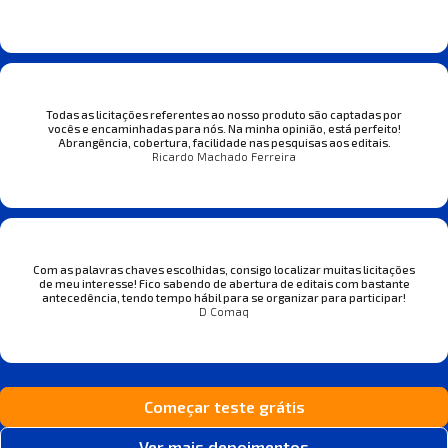
Todas as licitações referentes ao nosso produto são captadas por
vocês e encaminhadas para nós. Na minha opinião, está perfeito!
Abrangência, cobertura, facilidade nas pesquisas aos editais.
Ricardo Machado Ferreira
Com as palavras chaves escolhidas, consigo localizar muitas licitações
de meu interesse! Fico sabendo de abertura de editais com bastante
antecedência, tendo tempo hábil para se organizar para participar!
D Comaq
Começar teste grátis
Ver mais depoimentos