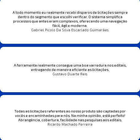
A todo momento eu realmente recebi disparos de licitações sempre
dentro do segmento que escolhi verificar. O sistema simplifica
processos que antes eram complexos, oferecendo uma navegação
fácil, ágil e moderna.
Gabriel Picolo Da Silva Escarlado Guimarães
A ferramenta realmente consegue uma boa varredura nos editais,
entregando de maneira eficiente as licitações.
Gustavo Duarte Reis
Todas as licitações referentes ao nosso produto são captadas por
vocês e encaminhadas para nós. Na minha opinião, está perfeito!
Abrangência, cobertura, facilidade nas pesquisas aos editais.
Ricardo Machado Ferreira