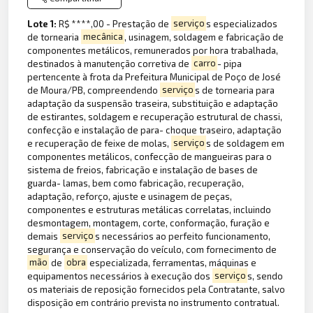
Lote 1:
R$ ****,00 - Prestação de
serviço
s especializados
de tornearia
mecânica
, usinagem, soldagem e fabricação de
componentes metálicos, remunerados por hora trabalhada,
destinados à manutenção corretiva de
carro
- pipa
pertencente à frota da Prefeitura Municipal de Poço de José
de Moura/PB, compreendendo
serviço
s de tornearia para
adaptação da suspensão traseira, substituição e adaptação
de estirantes, soldagem e recuperação estrutural de chassi,
confecção e instalação de para- choque traseiro, adaptação
e recuperação de feixe de molas,
serviço
s de soldagem em
componentes metálicos, confecção de mangueiras para o
sistema de freios, fabricação e instalação de bases de
guarda- lamas, bem como fabricação, recuperação,
adaptação, reforço, ajuste e usinagem de peças,
componentes e estruturas metálicas correlatas, incluindo
desmontagem, montagem, corte, conformação, furação e
demais
serviço
s necessários ao perfeito funcionamento,
segurança e conservação do veículo, com fornecimento de
mão
de
obra
especializada, ferramentas, máquinas e
equipamentos necessários à execução dos
serviço
s, sendo
os materiais de reposição fornecidos pela Contratante, salvo
disposição em contrário prevista no instrumento contratual.