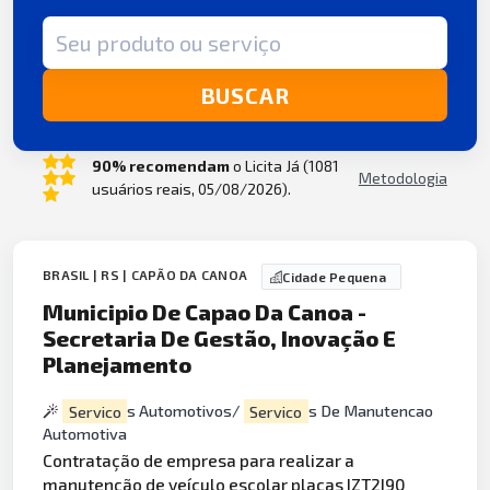
Termo de busca
BUSCAR
90% recomendam
o Licita Já (1081
Metodologia
usuários reais, 05/08/2026).
BRASIL | RS | CAPÃO DA CANOA
Cidade Pequena
Municipio De Capao Da Canoa -
Secretaria De Gestão, Inovação E
Planejamento
Servico
s Automotivos/
Servico
s De Manutencao
Automotiva
Contratação de empresa para realizar a
manutenção de veículo
escola
r placas IZT2I90