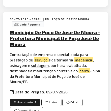
06/07/2026 - BRASIL | PB | POÇO DE JOSÉ DE MOURA
Cidade Pequena
Municipio De Poco De Jose De Moura -
Prefeitura Municipal De Poço José De
Moura
Contratação de empresa especializada para
prestação de
serviço
s de tornearia
mecânica
,
usinagem e
soldagem
, por hora trabalhada,
destinados à manutenção corretiva do
carro
- pipa
da Prefeitura Municipal de
Poço
de José de
Moura/PB
Data do Pregão:
09/07/2026
Assistente IA
Lotes
Edital
Compartilhar