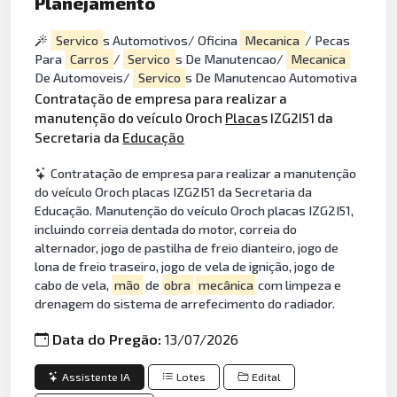
Planejamento
Servico
s Automotivos/ Oficina
Mecanica
/ Pecas
Para
Carros
/
Servico
s De Manutencao/
Mecanica
De Automoveis/
Servico
s De Manutencao Automotiva
Contratação de empresa para realizar a
manutenção do veículo Oroch
Placa
s IZG2I51 da
Secretaria da
Educação
Contratação de empresa para realizar a manutenção
do veículo Oroch placas IZG2I51 da Secretaria da
Educação. Manutenção do veículo Oroch placas IZG2I51,
incluindo correia dentada do motor, correia do
alternador, jogo de pastilha de freio dianteiro, jogo de
lona de freio traseiro, jogo de vela de ignição, jogo de
cabo de vela,
mão
de
obra
mecânica
com limpeza e
drenagem do sistema de arrefecimento do radiador.
Data do Pregão:
13/07/2026
Assistente IA
Lotes
Edital