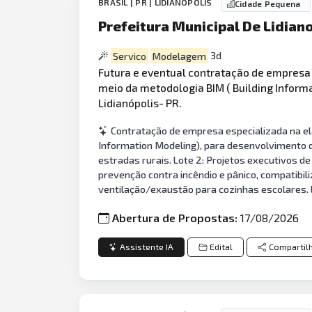
BRASIL | PR | LIDIANÓPOLIS
Cidade Pequena
Prefeitura Municipal De Lidian
Servico
Modelagem
3d
Futura e eventual contratação de empresa
meio da metodologia BIM ( Building Inform
Lidianópolis- PR.
Contratação de empresa especializada na el
Information Modeling), para desenvolvimento d
estradas rurais. Lote 2: Projetos executivos de
prevenção contra incêndio e pânico, compatibil
ventilação/exaustão para cozinhas escolares. L
Abertura de Propostas:
17/08/2026
Assistente IA
Edital
Compartil