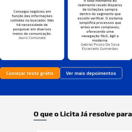
A todo momento eu
realmente recebi disparos
de licitações sempre
Consegui negócios em
dentro do segmento que
função das informações
escolhi verificar. O sistema
colhidas no buscador. Não
simplifica processos que
há necessidade de
antes eram complexos,
pesquisar em diversos
oferecendo uma
meios de comunicação.
navegação fácil, ágil e
Jauro Comunale
moderna.
Gabriel Picolo Da Silva
Escarlado Guimarães
Começar teste grátis
Ver mais depoimentos
O que o Licita Já resolve par