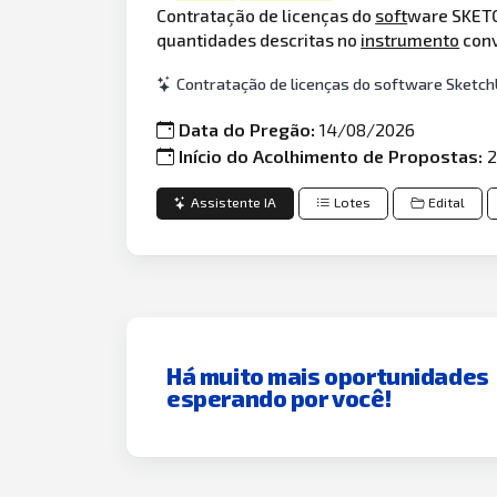
Contratação de licenças do
soft
ware SKETCH
quantidades descritas no
instrumento
conv
Contratação de licenças do software Sketch
Data do Pregão:
14/08/2026
Início do Acolhimento de Propostas:
2
Assistente IA
Lotes
Edital
Há muito mais oportunidades
esperando por você!