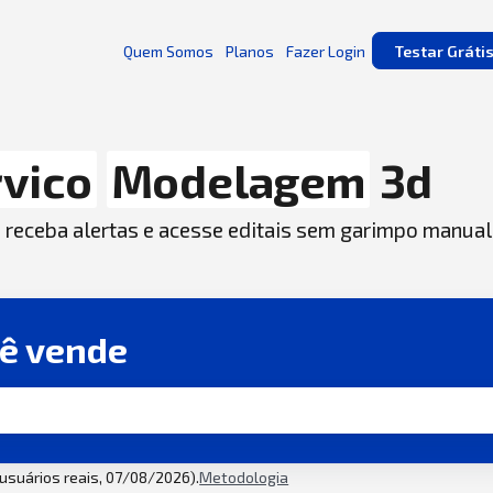
Quem Somos
Planos
Fazer Login
Testar Gráti
vico
Modelagem
3d
, receba alertas e acesse editais sem garimpo manual
cê vende
2 usuários reais, 07/08/2026).
Metodologia