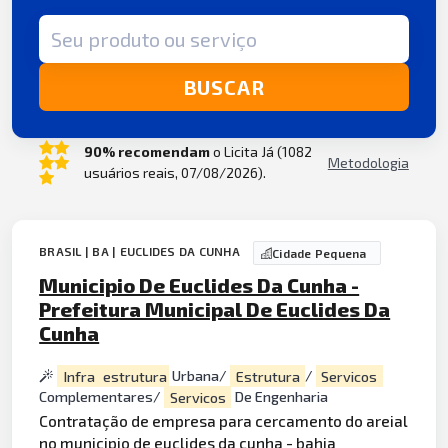
Termo de busca
BUSCAR
90% recomendam
o Licita Já (1082
Metodologia
usuários reais, 07/08/2026).
BRASIL | BA | EUCLIDES DA CUNHA
Cidade Pequena
Municipio De Euclides Da Cunha -
Prefeitura Municipal De Euclides Da
Cunha
Infra
estrutura
Urbana/
Estrutura
/
Servicos
Complementares/
Servicos
De Engenharia
Contratação de empresa para cercamento do areial
no municipio de euclides da
cunha
-
bahia