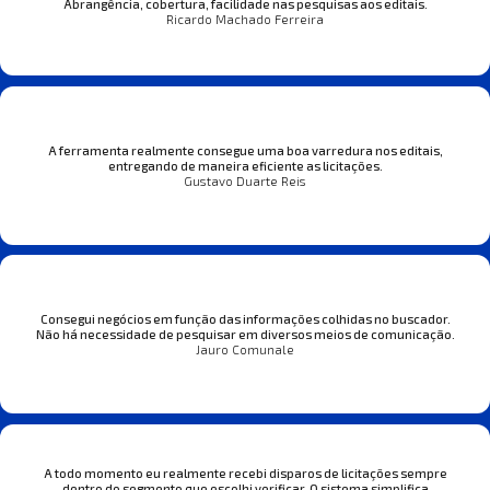
Abrangência, cobertura, facilidade nas pesquisas aos editais.
Ricardo Machado Ferreira
A ferramenta realmente consegue uma boa varredura nos editais,
entregando de maneira eficiente as licitações.
Gustavo Duarte Reis
Consegui negócios em função das informações colhidas no buscador.
Não há necessidade de pesquisar em diversos meios de comunicação.
Jauro Comunale
A todo momento eu realmente recebi disparos de licitações sempre
dentro do segmento que escolhi verificar. O sistema simplifica