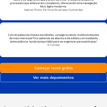
processos que antes eram complexos, oferecendo uma navegação
fácil, ágil e moderna.
Gabriel Picolo Da Silva Escarlado Guimarães
Com as palavras chaves escolhidas, consigo localizar muitas licitações
de meu interesse! Fico sabendo de abertura de editais com bastante
antecedência, tendo tempo hábil para se organizar para participar!
D Comaq
Começar teste grátis
Ver mais depoimentos