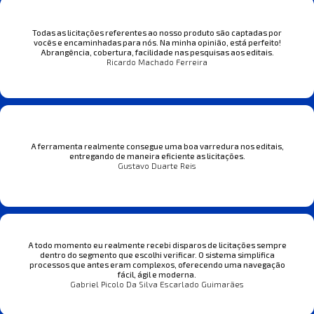
Todas as licitações referentes ao nosso produto são captadas por
vocês e encaminhadas para nós. Na minha opinião, está perfeito!
Abrangência, cobertura, facilidade nas pesquisas aos editais.
Ricardo Machado Ferreira
A ferramenta realmente consegue uma boa varredura nos editais,
entregando de maneira eficiente as licitações.
Gustavo Duarte Reis
A todo momento eu realmente recebi disparos de licitações sempre
dentro do segmento que escolhi verificar. O sistema simplifica
processos que antes eram complexos, oferecendo uma navegação
fácil, ágil e moderna.
Gabriel Picolo Da Silva Escarlado Guimarães