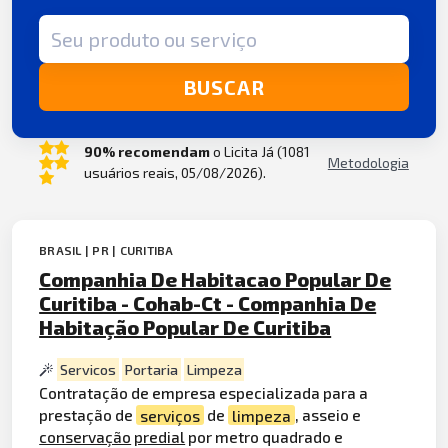
Termo de busca
BUSCAR
90% recomendam
o Licita Já (1081
Metodologia
usuários reais, 05/08/2026).
BRASIL | PR | CURITIBA
Companhia De Habitacao Popular De
Curitiba - Cohab-Ct - Companhia De
Habitação Popular De Curitiba
Servicos
Portaria
Limpeza
Contratação de empresa especializada para a
prestação de
serviços
de
limpeza
, asseio e
conservação
predial
por metro quadrado e