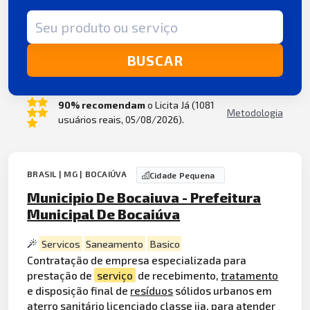
Termo de busca
BUSCAR
90% recomendam
o Licita Já (1081
Metodologia
usuários reais, 05/08/2026).
BRASIL | MG | BOCAIÚVA
Cidade Pequena
Municipio De Bocaiuva - Prefeitura
Municipal De Bocaiúva
Servicos
Saneamento
Basico
Contratação de empresa especializada para
prestação de
serviço
de recebimento,
tratamento
e disposição final de
resíduos
sólidos urbanos em
aterro sanitário licenciado classe iia, para atender