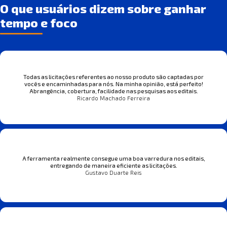
O que usuários dizem sobre ganhar
tempo e foco
Todas as licitações referentes ao nosso produto são captadas por
vocês e encaminhadas para nós. Na minha opinião, está perfeito!
Abrangência, cobertura, facilidade nas pesquisas aos editais.
Ricardo Machado Ferreira
A ferramenta realmente consegue uma boa varredura nos editais,
entregando de maneira eficiente as licitações.
Gustavo Duarte Reis