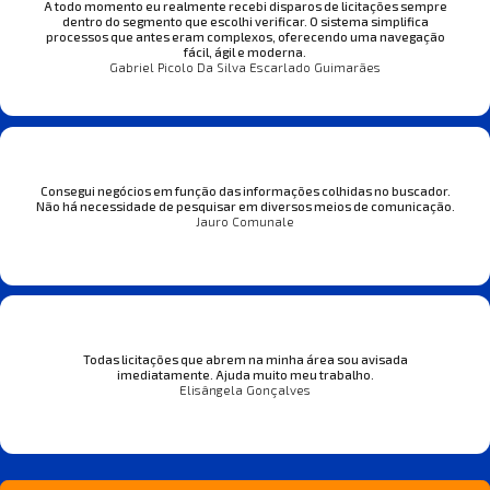
A todo momento eu realmente recebi disparos de licitações sempre
dentro do segmento que escolhi verificar. O sistema simplifica
processos que antes eram complexos, oferecendo uma navegação
fácil, ágil e moderna.
Gabriel Picolo Da Silva Escarlado Guimarães
Consegui negócios em função das informações colhidas no buscador.
Não há necessidade de pesquisar em diversos meios de comunicação.
Jauro Comunale
Todas licitações que abrem na minha área sou avisada
imediatamente. Ajuda muito meu trabalho.
Elisângela Gonçalves