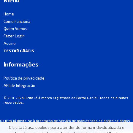
Home
Como Funciona
Quem Somos
Fazer Login
Assine
TESTAR GRÁTIS
Informações
Política de privacidade
API de Integração
© 2011-2026 Licita Já é marca registrada do Portal Genial. Todos os direitos
reservados.
O Licita Já limita-se à prestação de serviço de manutenção de banco de dados
de licitações, não participando dos processos.
O Licita Já usa cookies para atender de forma individualizada e
Algumas informações podem apresentar incorreções involuntárias. Consulte