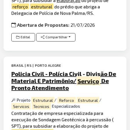
SPT), para subsidiar a
elaboração
do projeto de
reforço
estrutural
do prédio que abriga a
Delegacia de Polícia de Nova Palma/RS.
Abertura de Propostas:
21/07/2026
Edital
Compartilhar
BRASIL | RS | PORTO ALEGRE
Policia Civil - Polícia Civil - Divisão De
Material E Patrimônio/
Serviço
De
Pronto Atendimento
Projeto
Estrutural
/
Reforco
Estrutural
/
Servicos
Tecnicos
Especializados
Contratação de empresa especializada para
execução de Sondagem Geotécnica à percussão (
SPT), para subsidiar a elaboração do projeto de