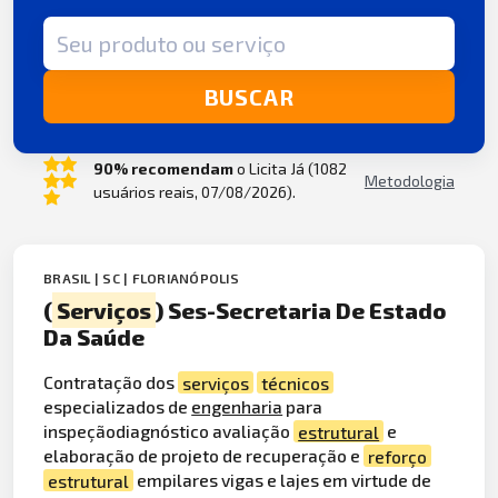
Termo de busca
BUSCAR
90% recomendam
o Licita Já (1082
Metodologia
usuários reais, 07/08/2026).
BRASIL | SC | FLORIANÓPOLIS
(
Serviços
) Ses-Secretaria De Estado
Da Saúde
Contratação dos
serviços
técnicos
especializados de
engenharia
para
inspeçãodiagnóstico avaliação
estrutural
e
elaboração de projeto de recuperação e
reforço
estrutural
empilares vigas e lajes em virtude de