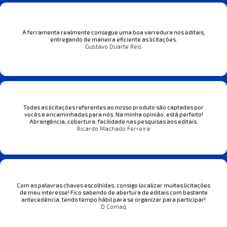
A ferramenta realmente consegue uma boa varredura nos editais,
entregando de maneira eficiente as licitações.
Gustavo Duarte Reis
Todas as licitações referentes ao nosso produto são captadas por
vocês e encaminhadas para nós. Na minha opinião, está perfeito!
Abrangência, cobertura, facilidade nas pesquisas aos editais.
Ricardo Machado Ferreira
Com as palavras chaves escolhidas, consigo localizar muitas licitações
de meu interesse! Fico sabendo de abertura de editais com bastante
antecedência, tendo tempo hábil para se organizar para participar!
D Comaq