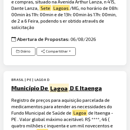
e compras, situado na Avenida Arthur Lanza, n 415,
Dante Lanza,
Sete
Lagoas
/MG, no horário de 08h:
00min às 11h: 00min e de 13h: 00min às 17h: 00min,
de 2 a 6 Feira, podendo s er obtido através de
solicitação
Abertura de Propostas:
06/08/2026
Diário
Compartilhar
BRASIL | PE | LAGOA D
Município De
Lagoa
D E Itaenga
Registro de preços para aquisição parcelada de
medicamentos para atender as necessidades do
Fundo Municipal de Saúde de
Lagoa
de Itaenga -
PE . Valor global máximo aceitável: R$ ****, 46 (
quatro milhões c inquenta e um mil novecentos e