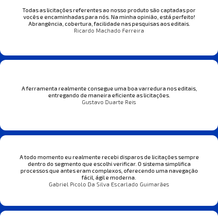
Todas as licitações referentes ao nosso produto são captadas por
vocês e encaminhadas para nós. Na minha opinião, está perfeito!
Abrangência, cobertura, facilidade nas pesquisas aos editais.
Ricardo Machado Ferreira
A ferramenta realmente consegue uma boa varredura nos editais,
entregando de maneira eficiente as licitações.
Gustavo Duarte Reis
A todo momento eu realmente recebi disparos de licitações sempre
dentro do segmento que escolhi verificar. O sistema simplifica
processos que antes eram complexos, oferecendo uma navegação
fácil, ágil e moderna.
Gabriel Picolo Da Silva Escarlado Guimarães