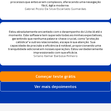
processos que antes eram complexos, oferecendo uma navegação
fácil, ágil e moderna.
Gabriel Picolo Da Silva Escarlado Guimarães
Estou absolutamente encantado com o desempenho do Lícita Já até o
momento. Este software tem superado todas as minhas expectativas,
garantindo que nenhuma palavra-chave crucial, como "proteção
catódica" e outras relacionadas, escape à sua atenção. Sua
capacidade de precisão e eficiência é notável, proporcionando uma
tranquilidade adicional em nossas operações. Estou verdadeiramente
impressionado com sua eficácia.
Sirleno Itamar Barbosa Pinheiro
Começar teste grátis
Ver mais depoimentos