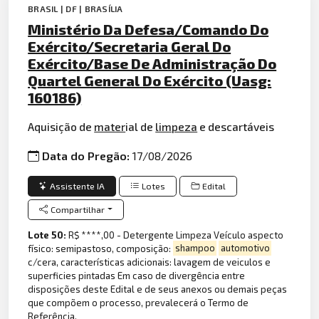
BRASIL | DF | BRASÍLIA
Ministério Da Defesa/Comando Do
Exército/Secretaria Geral Do
Exército/Base De Administração Do
Quartel General Do Exército (Uasg:
160186)
Aquisição de
mater
ial de
limpeza
e descartáveis
Data do Pregão:
17/08/2026
Assistente IA
Lotes
Edital
Compartilhar
Lote 50:
R$ ****,00 - Detergente Limpeza Veículo aspecto
físico: semipastoso, composição:
shampoo
automotivo
c/cera, características adicionais: lavagem de veiculos e
superficies pintadas Em caso de divergência entre
disposições deste Edital e de seus anexos ou demais peças
que compõem o processo, prevalecerá o Termo de
Referência.