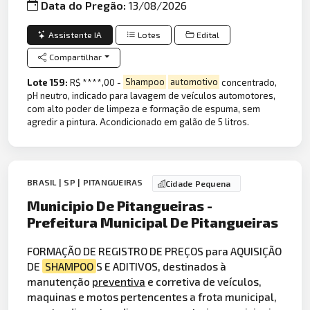
Data do Pregão:
13/08/2026
Assistente IA
Lotes
Edital
Compartilhar
Lote 159:
R$ ****,00 -
Shampoo
automotivo
concentrado,
pH neutro, indicado para lavagem de veículos automotores,
com alto poder de limpeza e formação de espuma, sem
agredir a pintura. Acondicionado em galão de 5 litros.
BRASIL | SP | PITANGUEIRAS
Cidade Pequena
Municipio De Pitangueiras -
Prefeitura Municipal De Pitangueiras
FORMAÇÃO DE REGISTRO DE PREÇOS para AQUISIÇÃO
DE
SHAMPOO
S E ADITIVOS, destinados à
manutenção
preventiva
e corretiva de veículos,
maquinas e motos pertencentes a frota municipal,