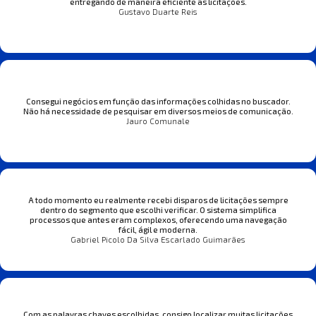
entregando de maneira eficiente as licitações.
Gustavo Duarte Reis
Consegui negócios em função das informações colhidas no buscador.
Não há necessidade de pesquisar em diversos meios de comunicação.
Jauro Comunale
A todo momento eu realmente recebi disparos de licitações sempre
dentro do segmento que escolhi verificar. O sistema simplifica
processos que antes eram complexos, oferecendo uma navegação
fácil, ágil e moderna.
Gabriel Picolo Da Silva Escarlado Guimarães
Com as palavras chaves escolhidas, consigo localizar muitas licitações