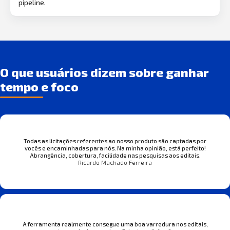
pipeline.
O que usuários dizem sobre ganhar
tempo e foco
Todas as licitações referentes ao nosso produto são captadas por
vocês e encaminhadas para nós. Na minha opinião, está perfeito!
Abrangência, cobertura, facilidade nas pesquisas aos editais.
Ricardo Machado Ferreira
A ferramenta realmente consegue uma boa varredura nos editais,