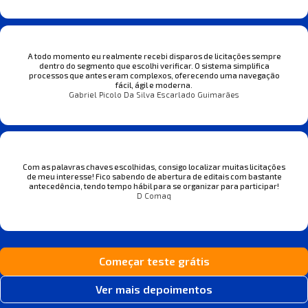
A todo momento eu realmente recebi disparos de licitações sempre
dentro do segmento que escolhi verificar. O sistema simplifica
processos que antes eram complexos, oferecendo uma navegação
fácil, ágil e moderna.
Gabriel Picolo Da Silva Escarlado Guimarães
Com as palavras chaves escolhidas, consigo localizar muitas licitações
de meu interesse! Fico sabendo de abertura de editais com bastante
antecedência, tendo tempo hábil para se organizar para participar!
D Comaq
Começar teste grátis
Ver mais depoimentos