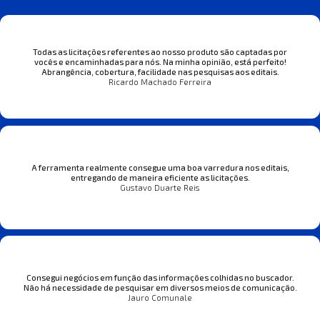
Todas as licitações referentes ao nosso produto são captadas por
vocês e encaminhadas para nós. Na minha opinião, está perfeito!
Abrangência, cobertura, facilidade nas pesquisas aos editais.
Ricardo Machado Ferreira
A ferramenta realmente consegue uma boa varredura nos editais,
entregando de maneira eficiente as licitações.
Gustavo Duarte Reis
Consegui negócios em função das informações colhidas no buscador.
Não há necessidade de pesquisar em diversos meios de comunicação.
Jauro Comunale