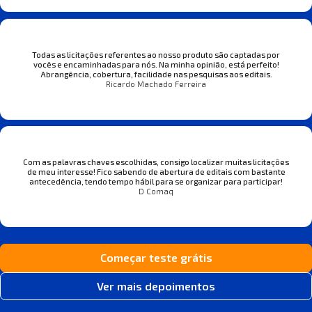
Todas as licitações referentes ao nosso produto são captadas por
vocês e encaminhadas para nós. Na minha opinião, está perfeito!
Abrangência, cobertura, facilidade nas pesquisas aos editais.
Ricardo Machado Ferreira
Com as palavras chaves escolhidas, consigo localizar muitas licitações
de meu interesse! Fico sabendo de abertura de editais com bastante
antecedência, tendo tempo hábil para se organizar para participar!
D Comaq
Começar teste grátis
Ver mais depoimentos