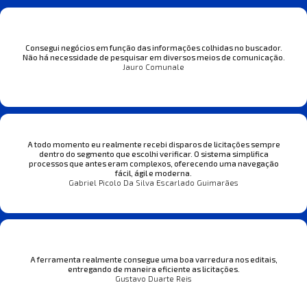
Consegui negócios em função das informações colhidas no buscador.
Não há necessidade de pesquisar em diversos meios de comunicação.
Jauro Comunale
A todo momento eu realmente recebi disparos de licitações sempre
dentro do segmento que escolhi verificar. O sistema simplifica
processos que antes eram complexos, oferecendo uma navegação
fácil, ágil e moderna.
Gabriel Picolo Da Silva Escarlado Guimarães
A ferramenta realmente consegue uma boa varredura nos editais,
entregando de maneira eficiente as licitações.
Gustavo Duarte Reis